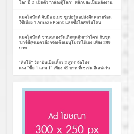
โลก ปี 2 เปิดตัว “กล่องกู้โลก” พลิกขยะเป็นพลังงาน
แมคโดนัลด์ จับมือ อเมซ ซูเปอร์แอปส่งดีลคลายร้อน
ใช้เพียง 1 Amaze Point แลกซื้อไอศกรีมโคน
แมคโดนัลด์ ชวนฉลองวันเกิดสุดคุ้มกว่าใคร! กับชุด
‘ปาร์ตี้@แมค’เลือกจัดเซ็ตเมนูโปรดได้เอง เพียง 299
บาท
“คิทโด้” วิตามินเม็ดเคี้ยว 2 สูตร จัดโปร
แรง “ซื้อ 1 แถม 1” เพียง 49 บาท ที่เซเว่น อีเลฟเว่น