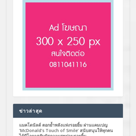
ข่าวล่าสุด
แมคโดนัลด์ ตอกย้ำพลังแห่งรอยยิ้ม ผ่านแคมเปญ
‘McDonald’s Touch of Smile’ สนับสนุนให้ทุกคน
ได้มีโอกาสสัมผัสความสุขผ่านรอยยิ้ม