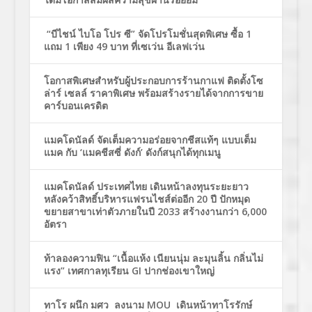
“บีไชน์ ไบโอ โปร ซี” จัดโปรโมชั่นสุดพิเศษ ซื้อ 1
แถม 1 เพียง 49 บาท ที่เซเว่น อีเลฟเว่น
โอกาสพิเศษสำหรับผู้ประกอบการร้านกาแฟ ติดตั้งโซ
ล่าร์ เซลล์ ราคาพิเศษ พร้อมสร้างรายได้จากการขาย
คาร์บอนเครดิต
แมคโดนัลด์ จัดเต็มความอร่อยจากชีสแท้ๆ แบบเต็ม
แมค กับ ‘แมคชีสซี่ ดังก์’ ดังก์สนุกได้ทุกเมนู
แมคโดนัลด์ ประเทศไทย เดินหน้าลงทุนระยะยาว
หลังคว้าสิทธิ์บริหารแฟรนไชส์ต่ออีก 20 ปี ปักหมุด
ขยายสาขาเท่าตัวภายในปี 2033 สร้างงานกว่า 6,000
อัตรา
ท้าลองความฟิน “เนื้อแห้ง เนียนนุ่ม ละมุนลิ้น กลิ่นไม่
แรง” เทศกาลทุเรียน GI ปากช่องเขาใหญ่
ทาโร ผนึก มศว ลงนาม MOU เดินหน้าทาโรรักษ์