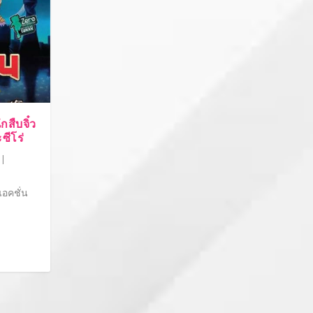
กสืบจิ๋ว
ซีโร่
|
แอคชั่น