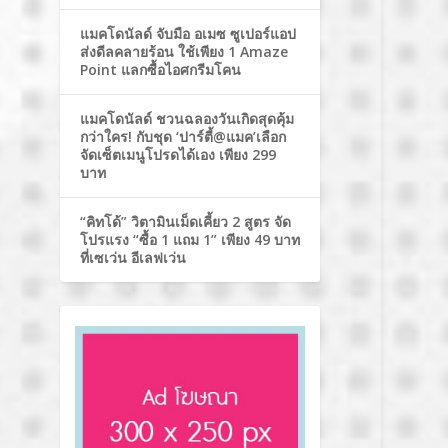
แมคโดนัลด์ จับมือ อเมซ ซูเปอร์แอป
ส่งดีลคลายร้อน ใช้เพียง 1 Amaze
Point แลกซื้อไอศกรีมโคน
แมคโดนัลด์ ชวนฉลองวันเกิดสุดคุ้ม
กว่าใคร! กับชุด ‘ปาร์ตี้@แมค’เลือก
จัดเซ็ตเมนูโปรดได้เอง เพียง 299
บาท
“คิทโด้” วิตามินเม็ดเคี้ยว 2 สูตร จัด
โปรแรง “ซื้อ 1 แถม 1” เพียง 49 บาท
ที่เซเว่น อีเลฟเว่น