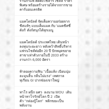
ร้านกาแฟ ติดตั้งโซล่าร์ เซลล์ ราคา
พิเศษ พร้อมสร้างรายได้จากการขาย
คาร์บอนเครดิต
แมคโดนัลด์ จัดเต็มความอร่อยจาก
ชีสแท้ๆ แบบเต็มแมค กับ ‘แมคชีสซี่
ดังก์’ ดังก์สนุกได้ทุกเมนู
แมคโดนัลด์ ประเทศไทย เดินหน้า
ลงทุนระยะยาว หลังคว้าสิทธิ์บริหาร
แฟรนไชส์ต่ออีก 20 ปี ปักหมุดขยาย
สาขาเท่าตัวภายในปี 2033 สร้าง
งานกว่า 6,000 อัตรา
ท้าลองความฟิน “เนื้อแห้ง เนียนนุ่ม
ละมุนลิ้น กลิ่นไม่แรง” เทศกาล
ทุเรียน GI ปากช่องเขาใหญ่
ทาโร ผนึก มศว ลงนาม MOU เดิน
หน้าทาโรรักษ์โลก ปี 2 เปิด
ตัว “กล่องกู้โลก” พลิกขยะเป็น
พลังงาน