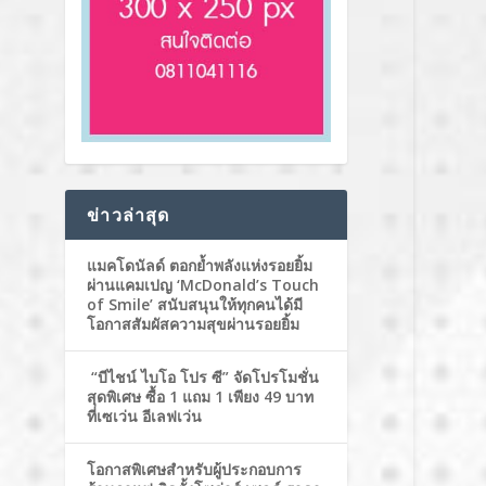
ข่าวล่าสุด
แมคโดนัลด์ ตอกย้ำพลังแห่งรอยยิ้ม
ผ่านแคมเปญ ‘McDonald’s Touch
of Smile’ สนับสนุนให้ทุกคนได้มี
โอกาสสัมผัสความสุขผ่านรอยยิ้ม
“บีไชน์ ไบโอ โปร ซี” จัดโปรโมชั่น
สุดพิเศษ ซื้อ 1 แถม 1 เพียง 49 บาท
ที่เซเว่น อีเลฟเว่น
โอกาสพิเศษสำหรับผู้ประกอบการ