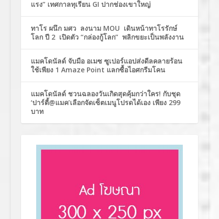
แรง” เทศกาลทุเรียน GI ปากช่องเขาใหญ่
ทาโร ผนึก มศว ลงนาม MOU เดินหน้าทาโรรักษ์
โลก ปี 2 เปิดตัว “กล่องกู้โลก” พลิกขยะเป็นพลังงาน
แมคโดนัลด์ จับมือ อเมซ ซูเปอร์แอปส่งดีลคลายร้อน
ใช้เพียง 1 Amaze Point แลกซื้อไอศกรีมโคน
แมคโดนัลด์ ชวนฉลองวันเกิดสุดคุ้มกว่าใคร! กับชุด
‘ปาร์ตี้@แมค’เลือกจัดเซ็ตเมนูโปรดได้เอง เพียง 299
บาท