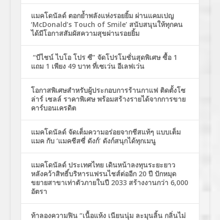
แมคโดนัลด์ ตอกย้ำพลังแห่งรอยยิ้ม ผ่านแคมเปญ
‘McDonald’s Touch of Smile’ สนับสนุนให้ทุกคน
ได้มีโอกาสสัมผัสความสุขผ่านรอยยิ้ม
“บีไชน์ ไบโอ โปร ซี” จัดโปรโมชั่นสุดพิเศษ ซื้อ 1
แถม 1 เพียง 49 บาท ที่เซเว่น อีเลฟเว่น
โอกาสพิเศษสำหรับผู้ประกอบการร้านกาแฟ ติดตั้งโซ
ล่าร์ เซลล์ ราคาพิเศษ พร้อมสร้างรายได้จากการขาย
คาร์บอนเครดิต
แมคโดนัลด์ จัดเต็มความอร่อยจากชีสแท้ๆ แบบเต็ม
แมค กับ ‘แมคชีสซี่ ดังก์’ ดังก์สนุกได้ทุกเมนู
แมคโดนัลด์ ประเทศไทย เดินหน้าลงทุนระยะยาว
หลังคว้าสิทธิ์บริหารแฟรนไชส์ต่ออีก 20 ปี ปักหมุด
ขยายสาขาเท่าตัวภายในปี 2033 สร้างงานกว่า 6,000
อัตรา
ท้าลองความฟิน “เนื้อแห้ง เนียนนุ่ม ละมุนลิ้น กลิ่นไม่