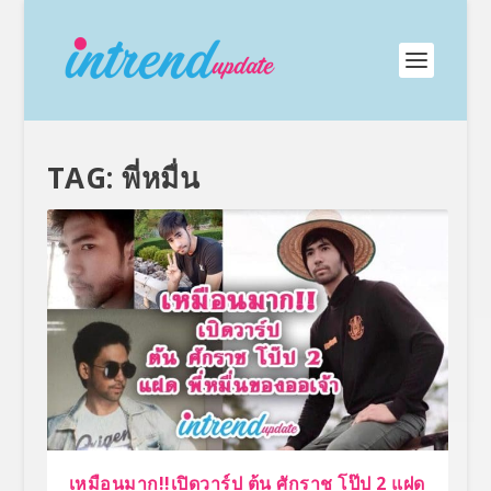
TAG:
พี่หมื่น
เหมือนมาก!!เปิดวาร์ป ต้น ศักราช โป๊ป 2 แฝด