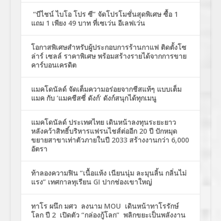
“บีไชน์ ไบโอ โปร ซี” จัดโปรโมชั่นสุดพิเศษ ซื้อ 1
แถม 1 เพียง 49 บาท ที่เซเว่น อีเลฟเว่น
โอกาสพิเศษสำหรับผู้ประกอบการร้านกาแฟ ติดตั้งโซ
ล่าร์ เซลล์ ราคาพิเศษ พร้อมสร้างรายได้จากการขาย
คาร์บอนเครดิต
แมคโดนัลด์ จัดเต็มความอร่อยจากชีสแท้ๆ แบบเต็ม
แมค กับ ‘แมคชีสซี่ ดังก์’ ดังก์สนุกได้ทุกเมนู
แมคโดนัลด์ ประเทศไทย เดินหน้าลงทุนระยะยาว
หลังคว้าสิทธิ์บริหารแฟรนไชส์ต่ออีก 20 ปี ปักหมุด
ขยายสาขาเท่าตัวภายในปี 2033 สร้างงานกว่า 6,000
อัตรา
ท้าลองความฟิน “เนื้อแห้ง เนียนนุ่ม ละมุนลิ้น กลิ่นไม่
แรง” เทศกาลทุเรียน GI ปากช่องเขาใหญ่
ทาโร ผนึก มศว ลงนาม MOU เดินหน้าทาโรรักษ์
โลก ปี 2 เปิดตัว “กล่องกู้โลก” พลิกขยะเป็นพลังงาน