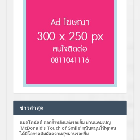
ข่าวล่าสุด
แมคโดนัลด์ ตอกย้ำพลังแห่งรอยยิ้ม ผ่านแคมเปญ
‘McDonald’s Touch of Smile’ สนับสนุนให้ทุกคน
ได้มีโอกาสสัมผัสความสุขผ่านรอยยิ้ม