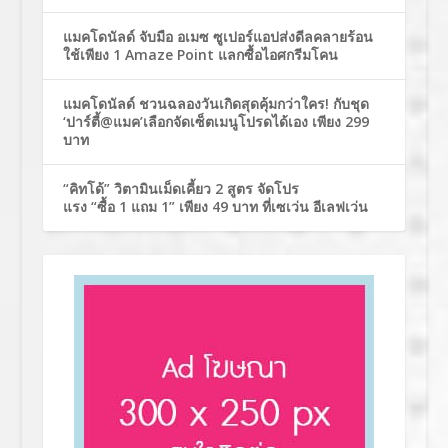
แมคโดนัลด์ จับมือ อเมซ ซูเปอร์แอปส่งดีลคลายร้อน
ใช้เพียง 1 Amaze Point แลกซื้อไอศกรีมโคน
แมคโดนัลด์ ชวนฉลองวันเกิดสุดคุ้มกว่าใคร! กับชุด
‘ปาร์ตี้@แมค’เลือกจัดเซ็ตเมนูโปรดได้เอง เพียง 299
บาท
“คิทโด้” วิตามินเม็ดเคี้ยว 2 สูตร จัดโปร
แรง “ซื้อ 1 แถม 1” เพียง 49 บาท ที่เซเว่น อีเลฟเว่น