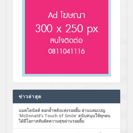
ข่าวล่าสุด
แมคโดนัลด์ ตอกย้ำพลังแห่งรอยยิ้ม ผ่านแคมเปญ
‘McDonald’s Touch of Smile’ สนับสนุนให้ทุกคน
ได้มีโอกาสสัมผัสความสุขผ่านรอยยิ้ม