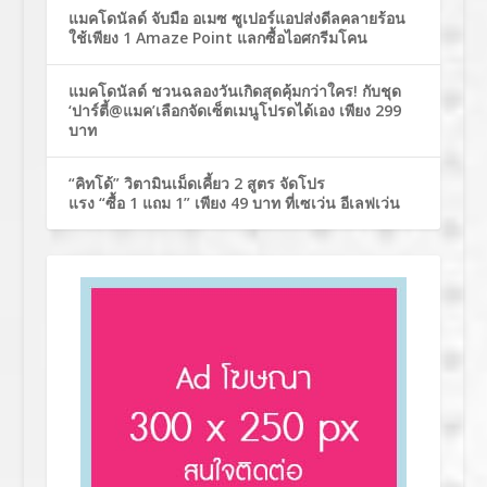
แมคโดนัลด์ จับมือ อเมซ ซูเปอร์แอปส่งดีลคลายร้อน
ใช้เพียง 1 Amaze Point แลกซื้อไอศกรีมโคน
แมคโดนัลด์ ชวนฉลองวันเกิดสุดคุ้มกว่าใคร! กับชุด
‘ปาร์ตี้@แมค’เลือกจัดเซ็ตเมนูโปรดได้เอง เพียง 299
บาท
“คิทโด้” วิตามินเม็ดเคี้ยว 2 สูตร จัดโปร
แรง “ซื้อ 1 แถม 1” เพียง 49 บาท ที่เซเว่น อีเลฟเว่น