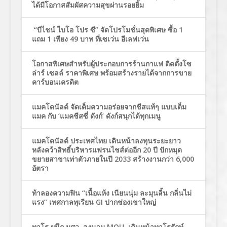
ได้มีโอกาสสัมผัสความสุขผ่านรอยยิ้ม
“บีไชน์ ไบโอ โปร ซี” จัดโปรโมชั่นสุดพิเศษ ซื้อ 1
แถม 1 เพียง 49 บาท ที่เซเว่น อีเลฟเว่น
โอกาสพิเศษสำหรับผู้ประกอบการร้านกาแฟ ติดตั้งโซ
ล่าร์ เซลล์ ราคาพิเศษ พร้อมสร้างรายได้จากการขาย
คาร์บอนเครดิต
แมคโดนัลด์ จัดเต็มความอร่อยจากชีสแท้ๆ แบบเต็ม
แมค กับ ‘แมคชีสซี่ ดังก์’ ดังก์สนุกได้ทุกเมนู
แมคโดนัลด์ ประเทศไทย เดินหน้าลงทุนระยะยาว
หลังคว้าสิทธิ์บริหารแฟรนไชส์ต่ออีก 20 ปี ปักหมุด
ขยายสาขาเท่าตัวภายในปี 2033 สร้างงานกว่า 6,000
อัตรา
ท้าลองความฟิน “เนื้อแห้ง เนียนนุ่ม ละมุนลิ้น กลิ่นไม่
แรง” เทศกาลทุเรียน GI ปากช่องเขาใหญ่
ทาโร ผนึก มศว ลงนาม MOU เดินหน้าทาโรรักษ์