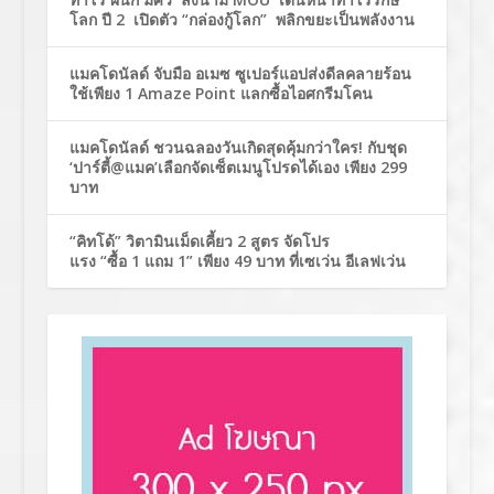
โลก ปี 2 เปิดตัว “กล่องกู้โลก” พลิกขยะเป็นพลังงาน
แมคโดนัลด์ จับมือ อเมซ ซูเปอร์แอปส่งดีลคลายร้อน
ใช้เพียง 1 Amaze Point แลกซื้อไอศกรีมโคน
แมคโดนัลด์ ชวนฉลองวันเกิดสุดคุ้มกว่าใคร! กับชุด
‘ปาร์ตี้@แมค’เลือกจัดเซ็ตเมนูโปรดได้เอง เพียง 299
บาท
“คิทโด้” วิตามินเม็ดเคี้ยว 2 สูตร จัดโปร
แรง “ซื้อ 1 แถม 1” เพียง 49 บาท ที่เซเว่น อีเลฟเว่น