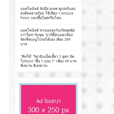
แมคโดนัลด์ จับมือ อเมซ ซูเปอร์แอป
ส่งดีลคลายร้อน ใช้เพียง 1 Amaze
Point แลกซื้อไอศกรีมโคน
แมคโดนัลด์ ชวนฉลองวันเกิดสุดคุ้ม
กว่าใคร! กับชุด ‘ปาร์ตี้@แมค’เลือก
จัดเซ็ตเมนูโปรดได้เอง เพียง 299
บาท
“คิทโด้” วิตามินเม็ดเคี้ยว 2 สูตร จัด
โปรแรง “ซื้อ 1 แถม 1” เพียง 49 บาท
ที่เซเว่น อีเลฟเว่น