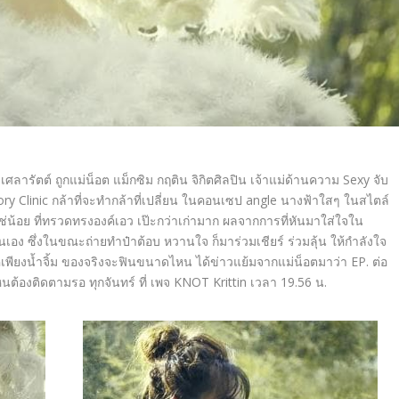
าเศลารัตต์ ถูกแม่น็อต แม็กซิม กฤติน จิกิตศิลปิน เจ้าแม่ด้านความ Sexy จับ
 Clinic กล้าที่จะทำกล้าที่เปลี่ยน ในคอนเซป angle นางฟ้าใสๆ ในสไตล์
ิใช่น้อย ที่ทรวดทรงองค์เอว เป๊ะกว่าเก่ามาก ผลจากการที่หันมาใส่ใจใน
นเอง ซึ่งในขณะถ่ายทำป๋าต้อบ หวานใจ ก็มาร่วมเชียร์ ร่วมลุ้น ให้กำลังใจ
เพียงน้ำจิ้ม ของจริงจะฟินขนาดไหน ได้ข่าวแย้มจากแม่น็อตมาว่า EP. ต่อ
งติดตามรอ ทุกจันทร์ ที่ เพจ KNOT Krittin เวลา 19.56 น.