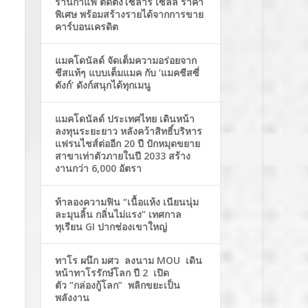
ร้านกาแฟ ติดตั้งโซล่าร์ เซลล์ ราคา
พิเศษ พร้อมสร้างรายได้จากการขาย
คาร์บอนเครดิต
แมคโดนัลด์ จัดเต็มความอร่อยจาก
ชีสแท้ๆ แบบเต็มแมค กับ ‘แมคชีสซี่
ดังก์’ ดังก์สนุกได้ทุกเมนู
แมคโดนัลด์ ประเทศไทย เดินหน้า
ลงทุนระยะยาว หลังคว้าสิทธิ์บริหาร
แฟรนไชส์ต่ออีก 20 ปี ปักหมุดขยาย
สาขาเท่าตัวภายในปี 2033 สร้าง
งานกว่า 6,000 อัตรา
ท้าลองความฟิน “เนื้อแห้ง เนียนนุ่ม
ละมุนลิ้น กลิ่นไม่แรง” เทศกาล
ทุเรียน GI ปากช่องเขาใหญ่
ทาโร ผนึก มศว ลงนาม MOU เดิน
หน้าทาโรรักษ์โลก ปี 2 เปิด
ตัว “กล่องกู้โลก” พลิกขยะเป็น
พลังงาน