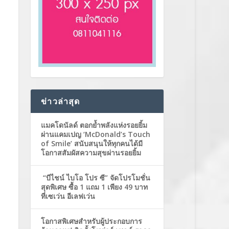
ข่าวล่าสุด
แมคโดนัลด์ ตอกย้ำพลังแห่งรอยยิ้ม
ผ่านแคมเปญ ‘McDonald’s Touch
of Smile’ สนับสนุนให้ทุกคนได้มี
โอกาสสัมผัสความสุขผ่านรอยยิ้ม
“บีไชน์ ไบโอ โปร ซี” จัดโปรโมชั่น
สุดพิเศษ ซื้อ 1 แถม 1 เพียง 49 บาท
ที่เซเว่น อีเลฟเว่น
โอกาสพิเศษสำหรับผู้ประกอบการ