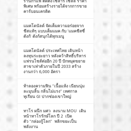
ร้านกาแฟ ติดตั้งโซล่าร์ เซลล์ ราคา
พิเศษ พร้อมสร้างรายได้จากการขาย
คาร์บอนเครดิต
แมคโดนัลด์ จัดเต็มความอร่อยจาก
ชีสแท้ๆ แบบเต็มแมค กับ ‘แมคชีสซี่
ดังก์’ ดังก์สนุกได้ทุกเมนู
แมคโดนัลด์ ประเทศไทย เดินหน้า
ลงทุนระยะยาว หลังคว้าสิทธิ์บริหาร
แฟรนไชส์ต่ออีก 20 ปี ปักหมุดขยาย
สาขาเท่าตัวภายในปี 2033 สร้าง
งานกว่า 6,000 อัตรา
ท้าลองความฟิน “เนื้อแห้ง เนียนนุ่ม
ละมุนลิ้น กลิ่นไม่แรง” เทศกาล
ทุเรียน GI ปากช่องเขาใหญ่
ทาโร ผนึก มศว ลงนาม MOU เดิน
หน้าทาโรรักษ์โลก ปี 2 เปิด
ตัว “กล่องกู้โลก” พลิกขยะเป็น
พลังงาน