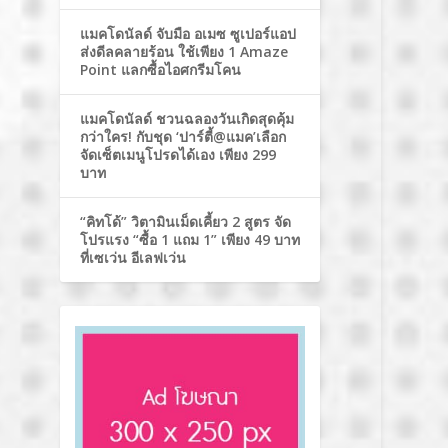
แมคโดนัลด์ จับมือ อเมซ ซูเปอร์แอป
ส่งดีลคลายร้อน ใช้เพียง 1 Amaze
Point แลกซื้อไอศกรีมโคน
แมคโดนัลด์ ชวนฉลองวันเกิดสุดคุ้ม
กว่าใคร! กับชุด ‘ปาร์ตี้@แมค’เลือก
จัดเซ็ตเมนูโปรดได้เอง เพียง 299
บาท
“คิทโด้” วิตามินเม็ดเคี้ยว 2 สูตร จัด
โปรแรง “ซื้อ 1 แถม 1” เพียง 49 บาท
ที่เซเว่น อีเลฟเว่น