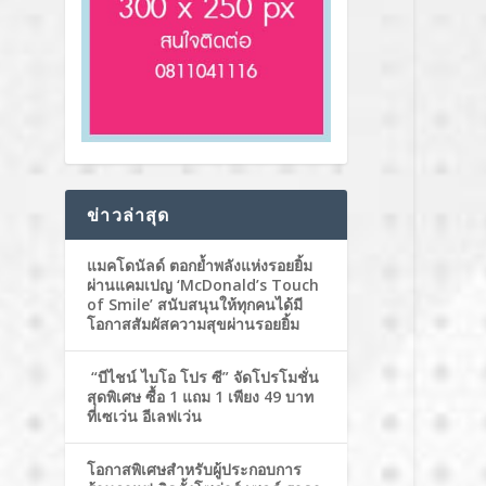
ข่าวล่าสุด
แมคโดนัลด์ ตอกย้ำพลังแห่งรอยยิ้ม
ผ่านแคมเปญ ‘McDonald’s Touch
of Smile’ สนับสนุนให้ทุกคนได้มี
โอกาสสัมผัสความสุขผ่านรอยยิ้ม
“บีไชน์ ไบโอ โปร ซี” จัดโปรโมชั่น
สุดพิเศษ ซื้อ 1 แถม 1 เพียง 49 บาท
ที่เซเว่น อีเลฟเว่น
โอกาสพิเศษสำหรับผู้ประกอบการ