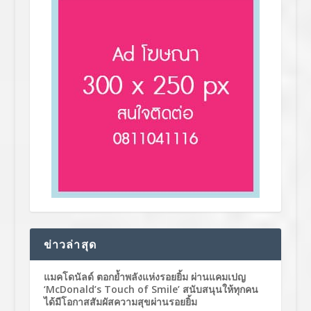
ข่าวล่าสุด
แมคโดนัลด์ ตอกย้ำพลังแห่งรอยยิ้ม ผ่านแคมเปญ
‘McDonald’s Touch of Smile’ สนับสนุนให้ทุกคน
ได้มีโอกาสสัมผัสความสุขผ่านรอยยิ้ม