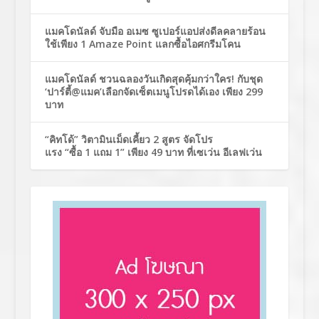
แมคโดนัลด์ จับมือ อเมซ ซูเปอร์แอปส่งดีลคลายร้อน
ใช้เพียง 1 Amaze Point แลกซื้อไอศกรีมโคน
แมคโดนัลด์ ชวนฉลองวันเกิดสุดคุ้มกว่าใคร! กับชุด
‘ปาร์ตี้@แมค’เลือกจัดเซ็ตเมนูโปรดได้เอง เพียง 299
บาท
“คิทโด้” วิตามินเม็ดเคี้ยว 2 สูตร จัดโปร
แรง “ซื้อ 1 แถม 1” เพียง 49 บาท ที่เซเว่น อีเลฟเว่น