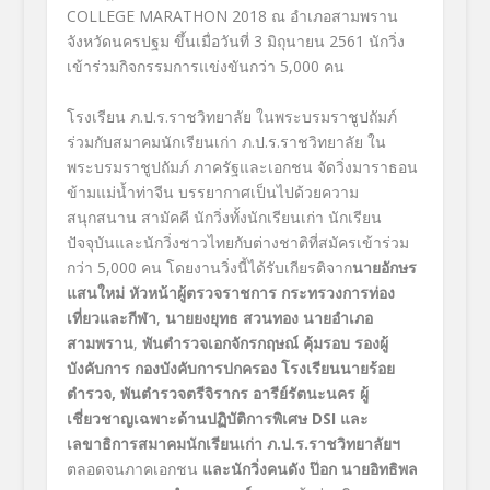
COLLEGE MARATHON 2018 ณ อำเภอสามพราน
จังหวัดนครปฐม ขึ้นเมื่อวันที่ 3 มิถุนายน 2561 นักวิ่ง
เข้าร่วมกิจกรรมการแข่งขันกว่า 5,000 คน
โรงเรียน ภ.ป.ร.ราชวิทยาลัย ในพระบรมราชูปถัมภ์
ร่วมกับสมาคมนักเรียนเก่า ภ.ป.ร.ราชวิทยาลัย ใน
พระบรมราชูปถัมภ์ ภาครัฐและเอกชน จัดวิ่งมาราธอน
ข้ามแม่น้ำท่าจีน บรรยากาศเป็นไปด้วยความ
สนุกสนาน สามัคคี นักวิ่งทั้งนักเรียนเก่า นักเรียน
ปัจจุบันและนักวิ่งชาวไทยกับต่างชาติที่สมัครเข้าร่วม
กว่า 5,000 คน โดยงานวิ่งนี้ได้รับเกียรติจาก
นายอักษร
แสนใหม่ หัวหน้าผู้ตรวจราชการ กระทรวงการท่อง
เที่ยวและกีฬา
,
นายยงยุทธ สวนทอง นายอำเภอ
สามพราน
,
พันตำรวจเอกจักรกฤษณ์ คุ้มรอบ รองผู้
บังคับการ กองบังคับการปกครอง โรงเรียนนายร้อย
ตำรวจ, พันตำรวจตรีจิรากร อารีย์รัตนะนคร ผู้
เชี่ยวชาญเฉพาะด้านปฏิบัติการพิเศษ DSI และ
เลขาธิการสมาคมนักเรียนเก่า ภ.ป.ร.ราชวิทยาลัยฯ
ตลอดจนภาคเอกชน
และนักวิ่งคนดัง ป๊อก นายอิทธิพล