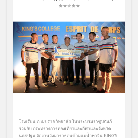
โรงเรียน ภ.ป.ร.ราชวิทยาลัย ในพระบรมราชูปถัมภ์
ร่วมกับ กระทรวงการท่องเที่ยวและกีฬาและจังหวัด
นครปฐม จัดงานวิ่งมาราธอนข้ามแม่น้ำท่าจีน KING’S