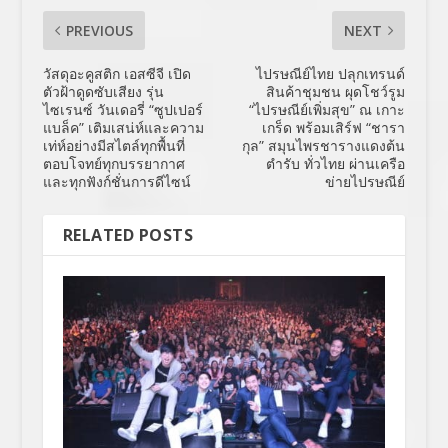
PREVIOUS
NEXT
วัสดุอะคูสติก เอสซีจี เปิด
ไปรษณีย์ไทย ปลุกเทรนด์
ตัวฝ้าดูดซับเสียง รุ่น
สินค้าชุมชน ผุดโชว์รูม
ไซเรนซ์ วันเดอรี่ “ซูปเปอร์
“ไปรษณีย์เพิ่มสุข” ณ เกาะ
แบล็ค” เติมเสน่ห์และความ
เกร็ด พร้อมเสิร์ฟ “ชารา
เท่ห์อย่างมีสไตล์ทุกพื้นที่
กุล” สมุนไพรชารางแดงต้น
ตอบโจทย์ทุกบรรยากาศ
ตำรับ ทั่วไทย ผ่านเครือ
และทุกฟังก์ชั่นการดีไซน์
ข่ายไปรษณีย์
RELATED POSTS