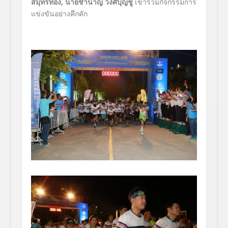
สมุทรทอง
, นายชำนาญ วงศ์บุญชู
เข้าร่วมกิจกรรมการ
แข่งขันอย่างคึกคัก