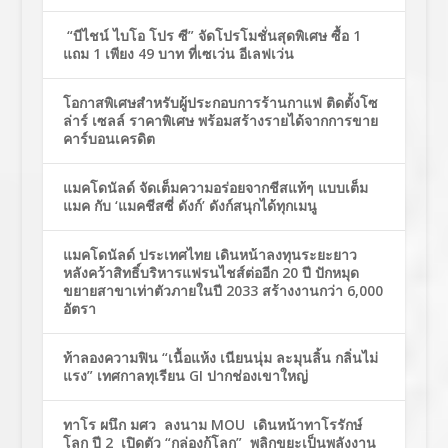
“บีไชน์ ไบโอ โปร ซี” จัดโปรโมชั่นสุดพิเศษ ซื้อ 1
แถม 1 เพียง 49 บาท ที่เซเว่น อีเลฟเว่น
โอกาสพิเศษสำหรับผู้ประกอบการร้านกาแฟ ติดตั้งโซ
ล่าร์ เซลล์ ราคาพิเศษ พร้อมสร้างรายได้จากการขาย
คาร์บอนเครดิต
แมคโดนัลด์ จัดเต็มความอร่อยจากชีสแท้ๆ แบบเต็ม
แมค กับ ‘แมคชีสซี่ ดังก์’ ดังก์สนุกได้ทุกเมนู
แมคโดนัลด์ ประเทศไทย เดินหน้าลงทุนระยะยาว
หลังคว้าสิทธิ์บริหารแฟรนไชส์ต่ออีก 20 ปี ปักหมุด
ขยายสาขาเท่าตัวภายในปี 2033 สร้างงานกว่า 6,000
อัตรา
ท้าลองความฟิน “เนื้อแห้ง เนียนนุ่ม ละมุนลิ้น กลิ่นไม่
แรง” เทศกาลทุเรียน GI ปากช่องเขาใหญ่
ทาโร ผนึก มศว ลงนาม MOU เดินหน้าทาโรรักษ์
โลก ปี 2 เปิดตัว “กล่องกู้โลก” พลิกขยะเป็นพลังงาน