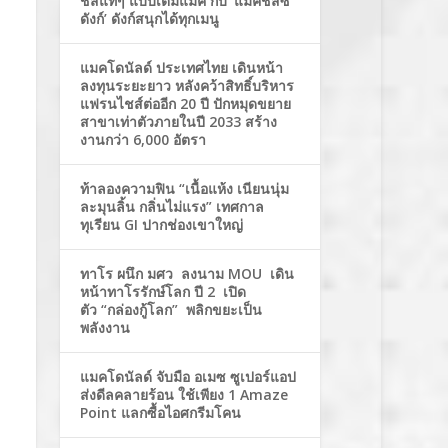
ชีสแท้ๆ แบบเต็มแมค กับ ‘แมคชีสซี่
ดังก์’ ดังก์สนุกได้ทุกเมนู
แมคโดนัลด์ ประเทศไทย เดินหน้า
ลงทุนระยะยาว หลังคว้าสิทธิ์บริหาร
แฟรนไชส์ต่ออีก 20 ปี ปักหมุดขยาย
สาขาเท่าตัวภายในปี 2033 สร้าง
งานกว่า 6,000 อัตรา
ท้าลองความฟิน “เนื้อแห้ง เนียนนุ่ม
ละมุนลิ้น กลิ่นไม่แรง” เทศกาล
ทุเรียน GI ปากช่องเขาใหญ่
ทาโร ผนึก มศว ลงนาม MOU เดิน
หน้าทาโรรักษ์โลก ปี 2 เปิด
ตัว “กล่องกู้โลก” พลิกขยะเป็น
พลังงาน
แมคโดนัลด์ จับมือ อเมซ ซูเปอร์แอป
ส่งดีลคลายร้อน ใช้เพียง 1 Amaze
Point แลกซื้อไอศกรีมโคน