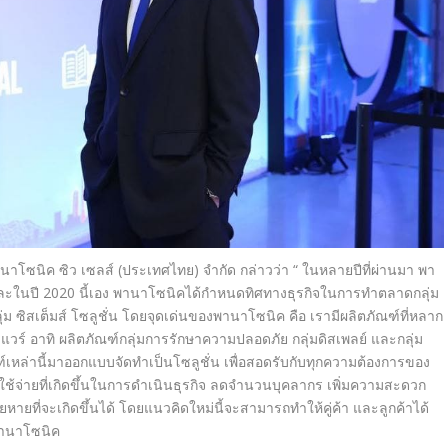
พานาโซนิค ซิว เซลส์ (ประเทศไทย) จำกัด กล่าวว่า “ ในหลายปีที่ผ่านมา พา
ะในปี 2020 นี้เอง พานาโซนิคได้กำหนดทิศทางธุรกิ
จในการทำตลาดกลุ่ม
ลุ่ม ซิสเต็มส์ โซลูชั่น โดยจุดเด่นของพานาโซนิค คือ เรามีผลิตภัณฑ์ที่หลาก
วร์ อาทิ ผลิตภัณฑ์กลุ่มการรั
กษาความปลอดภัย กลุ่มดิสเพลย์ และกลุ่ม
เหล่านี้
มาออกแบบจัดทำเป็นโซลูชั่น เพื่อสอดรับกับทุกความต้
องการของ
้จ่ายที่เกิ
ดขึ้นในการดำเนินธุรกิจ ลดจำนวนบุคลากร เพิ่มความสะดวก
ายที่จะเกิดขึ้นได้ โดยแนวคิดใหม่นี้จะสามารถทำให้
คู่ค้า และลูกค้าได้
พานาโซนิค