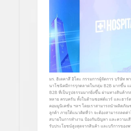
มร. ฮิเดคาสึ อิโตะ กรรมการผู้จัดการ บริษัท 
นาโซนิคมีการรุกตลาดในกลุ่ม B2B มากขึ้น แล
B2B ที่เป็นรูปธรรมมากยิ่งขึ้น ผ่านทางสินค้าก
หลาย ครบครัน ทั้งในด้านซอฟต์แวร์ และฮาร์ดแ
คอมมูนิเคชั่น ฯลฯ โดยเราสามารถนำผลิตภัณฑ์
ลูกค้า ภายใต้แนวคิดที่ว่า จะต้องสามารถลดค่าใช
สบายในการทำงาน ป้องกันปัญหา และความเสียห
รับประโยชน์สูงสุ
ดจากสินค้า และบริการของ