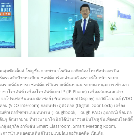
กลุ่มซิสเต็มส์ โซลูชั่น จากพานาโซนิค อาทิกล้องโทรทัศน์วงจรปิด
์ตรวจจับป้ายทะเบียน ซอฟต์แวร์จดจำและวิเคราะห์ใบหน้
า ระบบ
ิเคราะห์ค้นหารถ ซอฟต์แวร์วิเคราะห์ค้นหาคน ระบบควบคุมการเข้าออก
าขาโทรศัพท์ เครื่องโทรศัพท์แบบ IP (IP Phone) เครื่องสแกนเอกสาร
) จอโปรเฟสชั่นแนล ดิสเพลย์ (Professional Display) จอวิดีโอวอลล์ (VDO
ร์คอม (VDO Intercom) กลอนประตูดิจิตอล (Digital Door Lock) เครื่อง
คอมพิวเตอร์พกพาแบบทนทาน (Toughbook, Tough PAD) อุปกรณ์เชื่อมต่อ
าอื่นๆ อีกมากมาย ที่ทางพานาโซนิคได้นำมารวมเป็
นโซลูชั่นเพื่อตอบโจทย์ทั้
ลุ่มธุ
รกิจ อาทิเช่น Smart Classroom, Smart Meeting Room,
ะการนำเสนอคอนเท้นต์ในรู
ปแบบอินเตอร์แอคทีฟ เป็นต้น