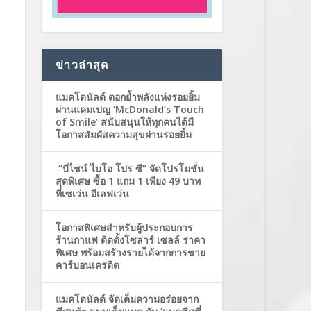
ข่าวล่าสุด
แมคโดนัลด์ ตอกย้ำพลังแห่งรอยยิ้ม
ผ่านแคมเปญ ‘McDonald’s Touch
of Smile’ สนับสนุนให้ทุกคนได้มี
โอกาสสัมผัสความสุขผ่านรอยยิ้ม
“บีไชน์ ไบโอ โปร ซี” จัดโปรโมชั่น
สุดพิเศษ ซื้อ 1 แถม 1 เพียง 49 บาท
ที่เซเว่น อีเลฟเว่น
โอกาสพิเศษสำหรับผู้ประกอบการ
ร้านกาแฟ ติดตั้งโซล่าร์ เซลล์ ราคา
พิเศษ พร้อมสร้างรายได้จากการขาย
คาร์บอนเครดิต
แมคโดนัลด์ จัดเต็มความอร่อยจาก