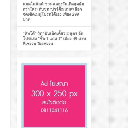
แมคโดนัลด์ ชวนฉลองวันเกิดสุดคุ้ม
กว่าใคร! กับชุด ‘ปาร์ตี้@แมค’เลือก
จัดเซ็ตเมนูโปรดได้เอง เพียง 299
บาท
“คิทโด้” วิตามินเม็ดเคี้ยว 2 สูตร จัด
โปรแรง “ซื้อ 1 แถม 1” เพียง 49 บาท
ที่เซเว่น อีเลฟเว่น