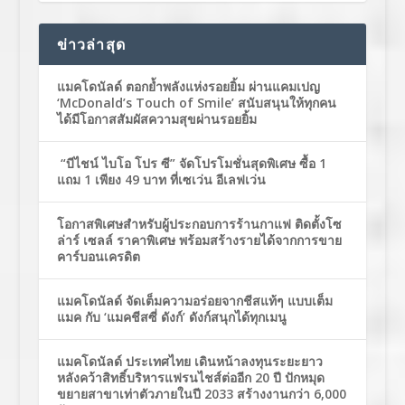
ข่าวล่าสุด
แมคโดนัลด์ ตอกย้ำพลังแห่งรอยยิ้ม ผ่านแคมเปญ
‘McDonald’s Touch of Smile’ สนับสนุนให้ทุกคน
ได้มีโอกาสสัมผัสความสุขผ่านรอยยิ้ม
“บีไชน์ ไบโอ โปร ซี” จัดโปรโมชั่นสุดพิเศษ ซื้อ 1
แถม 1 เพียง 49 บาท ที่เซเว่น อีเลฟเว่น
โอกาสพิเศษสำหรับผู้ประกอบการร้านกาแฟ ติดตั้งโซ
ล่าร์ เซลล์ ราคาพิเศษ พร้อมสร้างรายได้จากการขาย
คาร์บอนเครดิต
แมคโดนัลด์ จัดเต็มความอร่อยจากชีสแท้ๆ แบบเต็ม
แมค กับ ‘แมคชีสซี่ ดังก์’ ดังก์สนุกได้ทุกเมนู
แมคโดนัลด์ ประเทศไทย เดินหน้าลงทุนระยะยาว
หลังคว้าสิทธิ์บริหารแฟรนไชส์ต่ออีก 20 ปี ปักหมุด
ขยายสาขาเท่าตัวภายในปี 2033 สร้างงานกว่า 6,000