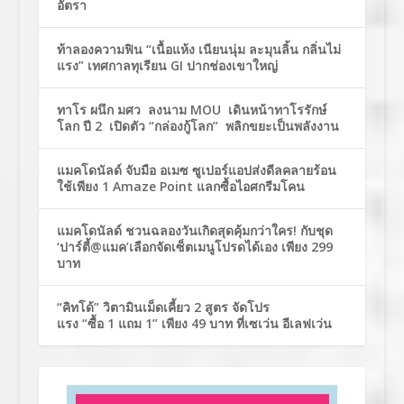
อัตรา
ท้าลองความฟิน “เนื้อแห้ง เนียนนุ่ม ละมุนลิ้น กลิ่นไม่
แรง” เทศกาลทุเรียน GI ปากช่องเขาใหญ่
ทาโร ผนึก มศว ลงนาม MOU เดินหน้าทาโรรักษ์
โลก ปี 2 เปิดตัว “กล่องกู้โลก” พลิกขยะเป็นพลังงาน
แมคโดนัลด์ จับมือ อเมซ ซูเปอร์แอปส่งดีลคลายร้อน
ใช้เพียง 1 Amaze Point แลกซื้อไอศกรีมโคน
แมคโดนัลด์ ชวนฉลองวันเกิดสุดคุ้มกว่าใคร! กับชุด
‘ปาร์ตี้@แมค’เลือกจัดเซ็ตเมนูโปรดได้เอง เพียง 299
บาท
“คิทโด้” วิตามินเม็ดเคี้ยว 2 สูตร จัดโปร
แรง “ซื้อ 1 แถม 1” เพียง 49 บาท ที่เซเว่น อีเลฟเว่น