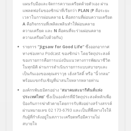
แผนรับมือและจัดการความเครียดด้วยตัวเอง ผ่าน
แพลตฟอร์มของซิกน่าที่เรียกว่า
PLAN
(
P
คือระยะ
เวลาในการผ่อนคลาย
L
คือสถานที่ผ่อนความเครียด
A
คือกิจกรรมที่เพลิดเพลินทำให้ผ่อนคลาย
ความเครียด และ
N
คือคนที่จะร่วมผ่อนคลาย
ความเครียดไปด้วยกัน)
รายการ
“Jigsaw for Good Life“
ซึ่งออกอากาศ
ทางช่องทาง
Podcast
ของซิกน่า โดยวัตถุประสงค์
ของรายการคือการแบ่งปันแนวทางการพัฒนาชีวิต
ในทุกมิติ ผ่านการดำเนินรายการแบบสบายๆและ
เป็นกันเองของคุณสราวุธ เฮ้งสวัสดิ์ หรือ
“นิ้วกลม”
พร้อมแขกรับเชิญที่น่าสนใจหลากหลายท่าน
องค์กรพันธมิตรอย่าง
“
สมาคมสะมาริตันส์แห่ง
ประเทศไทย
”
ซึ่งเป็นองค์กรที่มีวัตถุประสงค์หลักเพื่อ
ป้องกันการฆ่าตัวตายโดยการรับฟังอย่างสร้างสรรค์
ผ่านหมายเลข 02 173-6793 และเป็นที่พึ่งทางใจให้
กับผู้ที่กำลังอยู่ในสภาวะเครียดหรือมีความไม่
สบายใจ