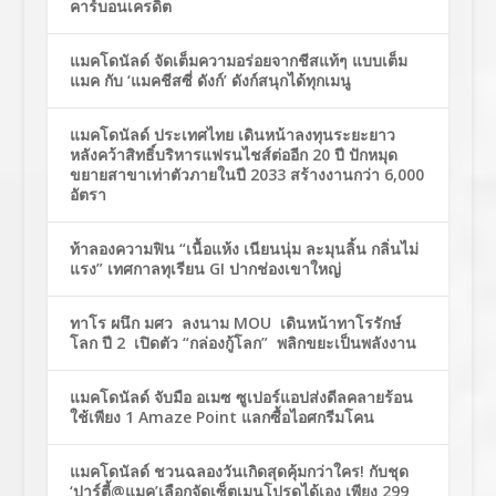
คาร์บอนเครดิต
แมคโดนัลด์ จัดเต็มความอร่อยจากชีสแท้ๆ แบบเต็ม
แมค กับ ‘แมคชีสซี่ ดังก์’ ดังก์สนุกได้ทุกเมนู
แมคโดนัลด์ ประเทศไทย เดินหน้าลงทุนระยะยาว
หลังคว้าสิทธิ์บริหารแฟรนไชส์ต่ออีก 20 ปี ปักหมุด
ขยายสาขาเท่าตัวภายในปี 2033 สร้างงานกว่า 6,000
อัตรา
ท้าลองความฟิน “เนื้อแห้ง เนียนนุ่ม ละมุนลิ้น กลิ่นไม่
แรง” เทศกาลทุเรียน GI ปากช่องเขาใหญ่
ทาโร ผนึก มศว ลงนาม MOU เดินหน้าทาโรรักษ์
โลก ปี 2 เปิดตัว “กล่องกู้โลก” พลิกขยะเป็นพลังงาน
แมคโดนัลด์ จับมือ อเมซ ซูเปอร์แอปส่งดีลคลายร้อน
ใช้เพียง 1 Amaze Point แลกซื้อไอศกรีมโคน
แมคโดนัลด์ ชวนฉลองวันเกิดสุดคุ้มกว่าใคร! กับชุด
‘ปาร์ตี้@แมค’เลือกจัดเซ็ตเมนูโปรดได้เอง เพียง 299