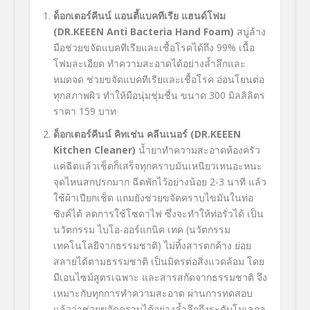
ด็อกเตอร์คีนน์ แอนตี้แบคทีเรีย แฮนด์โฟม
(
DR
.KEEEN Anti Bacteria Hand Foam
)
สบู่ล้าง
มือช่วยขจัดแบคทีเรียและเชื้อโรคได้ถึง 99% เนื้อ
โฟมละเอียด ทำความสะอาดได้อย่างล้ำลึกและ
หมดจด ช่วยขจัดแบคทีเรียและเชื้อโรค อ่อนโยนต่อ
ทุกสภาพผิว ทำให้มือนุ่มชุ่มชื่น ขนาด 300 มิลลิลิตร
ราคา 159 บาท
ด็อกเตอร์คีนน์ คิทเช่น คลีนเนอร์ (DR
.KEEEN
Kitchen Cleaner
)
น้ำยาทำความสะอาดห้องครัว
แค่ฉีดแล้วเช็ดก็เสร็จทุกคราบมันเหนียวเหนอะหนะ
จุดไหนสกปรกมาก ฉีดพักไว้อย่างน้อย 2-3 นาที แล้ว
ใช้ผ้าเปียกเช็ด แถมยังช่วยขจัดคราบไขมันในท่อ
ซิงค์ได้ ลดการใช้โซดาไฟ ซึ่งจะทำให้ท่อรั่วได้ เป็น
นวัตกรรม ไบโอ-ออร์แกนิค เทค (นวัตกรรม
เทคโนโลยีจากธรรมชาติ) ไม่ทิ้งสารตกค้าง ย่อย
สลายได้ตามธรรมชาติ เป็นมิตรต่อสิ่งแวดล้อม โดย
มีเอนไซม์สูตรเฉพาะ และสารสกัดจากธรรมชาติ จึง
เหมาะกับทุกการทำความสะอาด ผ่านการทดสอบ
แล้วว่าช่วยขจัดคราบได้อย่างล้ำลึกถึงระดับโมเลกุล