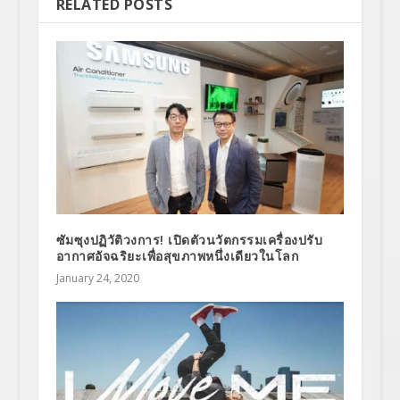
RELATED POSTS
ซัมซุงปฏิวัติวงการ! เปิดตัวนวัตกรรมเครื่องปรับ
อากาศอัจฉริยะเพื่อสุขภาพหนึ่งเดียวในโลก
January 24, 2020