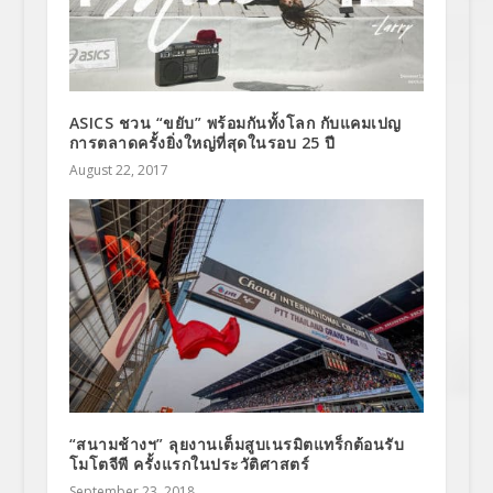
ASICS ชวน “ขยับ” พร้อมกันทั้งโลก กับแคมเปญ
การตลาดครั้งยิ่งใหญ่ที่สุดในรอบ 25 ปี
August 22, 2017
“สนามช้างฯ” ลุยงานเต็มสูบเนรมิตแทร็กต้อนรับ
โมโตจีพี ครั้งแรกในประวัติศาสตร์
September 23, 2018