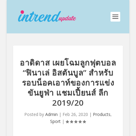
อาดิดาส เผยโฉมลูกฟุตบอล
“ฟินาเล่ อิสตันบูล” สำหรับ
รอบน็อคเอาท์ของการแข่ง
ขันยูฟ่า แชมเปี้ยนส์ ลีก
2019/20
Posted by
Admin
|
Feb 26, 2020
|
Products
,
Sport
|