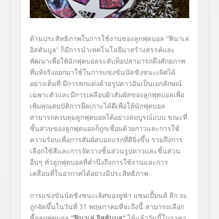
ด้านประสิทธิภาพในการใช้งานของลูกฟุตบอล
“
ฟินาเล่
อิสตันบูล
”
ก็มีการนำเทคโนโลยีมาสร้างสรรค์และ
พัฒนาเพื่อให้นักฟุตบอลระดับท็อปสามารถดึงศักยภาพ
ที่แท้จริงออกมาใช้ในการแข่งขันนัดชิงชนะเลิศได้
อย่างเต็มที่ มีการตกแต่งด้วยรูปดาวอันเป็นเอกลักษณ์
เฉพาะตัวและมีการเคลือบผิวสัมผัสของลูกฟุตบอลเพื่อ
เพิ่มคุณสมบัติการยึดเกาะได้ดีเพื่อให้นักฟุตบอล
สามารถควบคุมลูกฟุตบอลได้อย่างสมบูรณ์แบบ ขณะที่
ชิ้นส่วนของลูกฟุตบอลก็ถูกเชื่อมด้วยกาวและการใช้
ความร้อนเพื่อการสัมผัสบอลแรกที่ดียิ่งขึ้น รวมถึงการ
เลือกใช้สีและการจัดวางชิ้นส่วนรูปดาวและชิ้นส่วน
อื่นๆ ทั่วลูกฟุตบอลที่คำนึงถึงการใช้งานและการ
เคลื่อนที่ในอากาศได้อย่างมีประสิทธิภาพ
การแข่งขันนัดชิงชนะเลิศของยูฟ่า แชมเปี้ยนส์ ลีก จะ
ถูกจัดขึ้นในวันที่
31
พฤษภาคมที่จะถึงนี้ สามารถเลือก
ซื้อลูกฟุตบอล
“
ฟินาเล่ อิสตันบูล
”
ได้แล้ววันนี้ในราคา