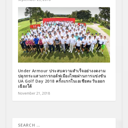
Under Armour ประสบความสำเร็จอย่างงดงาม
ปลุกกระแสวงการกอล์ฟเมืองไทยผ่านการแข่งขัน
UA Golf Day 2018 ครั้งแรกในเอเชียตะวันออก
เฉียงใต้
November 21, 2018