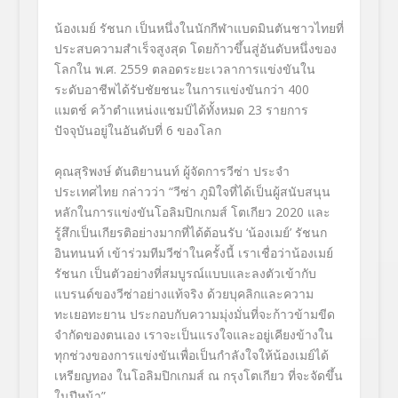
น้องเมย์ รัชนก เป็นหนึ่งในนักกีฬาแบดมินตันชาวไทยที่
ประสบความสำเร็จสูงสุด โดยก้าวขึ้นสู่อันดับหนึ่งของ
โลกใน พ.ศ. 2559 ตลอดระยะเวลาการแข่งขันใน
ระดับอาชีพได้รับชัยชนะในการแข่งขันกว่า 400
แมตช์ คว้าตำแหน่งแชมป์ได้ทั้งหมด 23 รายการ
ปัจจุบันอยู่ในอันดับที่ 6 ของโลก
คุณสุริพงษ์ ตันติยานนท์ ผู้จัดการวีซ่า ประจำ
ประเทศไทย กล่าวว่า “วีซ่า ภูมิใจที่ได้เป็นผู้สนับสนุน
หลักในการแข่งขันโอลิมปิกเกมส์ โตเกียว 2020 และ
รู้สึกเป็นเกียรติอย่างมากที่ได้ต้อนรับ ‘น้องเมย์’ รัชนก
อินทนนท์ เข้าร่วมทีมวีซ่าในครั้งนี้ เราเชื่อว่าน้องเมย์
รัชนก เป็นตัวอย่างที่สมบูรณ์แบบและลงตัวเข้ากับ
แบรนด์ของวีซ่าอย่างแท้จริง ด้วยบุคลิกและความ
ทะเยอทะยาน ประกอบกับความมุ่งมั่นที่จะก้าวข้ามขีด
จำกัดของตนเอง เราจะเป็นแรงใจและอยู่เคียงข้างใน
ทุกช่วงของการแข่งขันเพื่อเป็นกำลังใจให้น้องเมย์ได้
เหรียญทอง ในโอลิมปิกเกมส์ ณ กรุงโตเกียว ที่จะจัดขึ้น
ในปีหน้า”