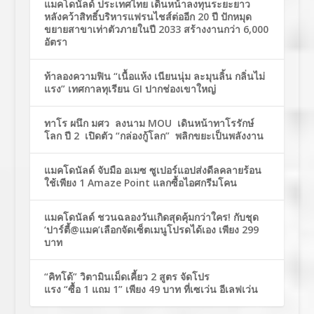
แมคโดนัลด์ ประเทศไทย เดินหน้าลงทุนระยะยาว
หลังคว้าสิทธิ์บริหารแฟรนไชส์ต่ออีก 20 ปี ปักหมุด
ขยายสาขาเท่าตัวภายในปี 2033 สร้างงานกว่า 6,000
อัตรา
ท้าลองความฟิน “เนื้อแห้ง เนียนนุ่ม ละมุนลิ้น กลิ่นไม่
แรง” เทศกาลทุเรียน GI ปากช่องเขาใหญ่
ทาโร ผนึก มศว ลงนาม MOU เดินหน้าทาโรรักษ์
โลก ปี 2 เปิดตัว “กล่องกู้โลก” พลิกขยะเป็นพลังงาน
แมคโดนัลด์ จับมือ อเมซ ซูเปอร์แอปส่งดีลคลายร้อน
ใช้เพียง 1 Amaze Point แลกซื้อไอศกรีมโคน
แมคโดนัลด์ ชวนฉลองวันเกิดสุดคุ้มกว่าใคร! กับชุด
‘ปาร์ตี้@แมค’เลือกจัดเซ็ตเมนูโปรดได้เอง เพียง 299
บาท
“คิทโด้” วิตามินเม็ดเคี้ยว 2 สูตร จัดโปร
แรง “ซื้อ 1 แถม 1” เพียง 49 บาท ที่เซเว่น อีเลฟเว่น