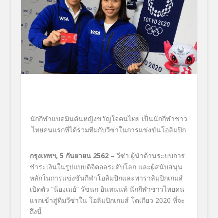
นักกีฬาแบดมินตันหญิงขวั
ญใจคนไทย เป็นนักกีฬาชาว
ไทยคนแรกที่ได้ร่
วมทีมกับวีซ่าในการแข่งขันโอลิ
มปิก
กรุงเทพฯ
, 5 กันยายน 2562
– วีซ่า ผู้นำด้านระบบการ
ชำระเงินในรูปแบบดิจิตอลระดับโลก และผู้สนับสนุน
หลักในการแข่งขันกีฬาโอลิมปิกและพาราลิมปิกเกมส์
เปิดตัว “น้องเมย์” รัชนก อินทนนท์ นักกีฬาชาวไทยคน
แรกเข้าสู่ทีมวีซ่าใน โอลิมปิกเกมส์ โตเกียว 2020 ที่จะ
ถึงนี้