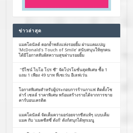
ข่าวล่าสุด
แมคโดนัลด์ ตอกย้ำพลังแห่งรอยยิ้ม ผ่านแคมเปญ
‘McDonald’s Touch of Smile’ สนับสนุนให้ทุกคน
ได้มีโอกาสสัมผัสความสุขผ่านรอยยิ้ม
“บีไชน์ ไบโอ โปร ซี” จัดโปรโมชั่นสุดพิเศษ ซื้อ 1
แถม 1 เพียง 49 บาท ที่เซเว่น อีเลฟเว่น
โอกาสพิเศษสำหรับผู้ประกอบการร้านกาแฟ ติดตั้งโซ
ล่าร์ เซลล์ ราคาพิเศษ พร้อมสร้างรายได้จากการขาย
คาร์บอนเครดิต
แมคโดนัลด์ จัดเต็มความอร่อยจากชีสแท้ๆ แบบเต็ม
แมค กับ ‘แมคชีสซี่ ดังก์’ ดังก์สนุกได้ทุกเมนู