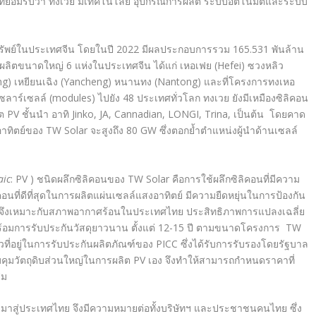
ี่ยอมรับว่า
ทงเวย มีเทคโนโลยี อุปกรณ์การผลิต ระบบอัตโนมัติและระบบ
กทรัพย์ในประเทศจีน โดยในปี 2022
มีผลประกอบการรวม
165.531
พันล้าน
รผลิตขนาดใหญ่
6
แห่งในประเทศจีน
ได้แก่ เหอเฟย (Hefei
) ซวงหลิว
ng
) เหยียนเฉิง (
Yancheng
) หนานทง (
Nantong
) และที่โครงการทงเหอ
ซลาร์เซลล์ (modules)
ไปยัง
48
ประเทศทั่วโลก
ทงเวย ยังมีเหมืองซิลิคอน
ิต PV
ชั้นนำ อาทิ
Jinko, JA, Cannadian, LONGI, Trina,
เป็นต้น
โดยคาด
อาทิตย์ของ TW Solar
จะสูงถึง
80 GW ซึ่งตอกย้ำตำแหน่งผู้นำด้านเซลล์
aic
: PV ) ชนิดผลึกซิลิคอนของ TW Solar
คือการ
ใช้ผลึกซิลิคอนที่มีความ
ลิคอนที่ดีที่สุดในการผลิตแผ่นเซลล์แสงอาทิตย์ มีความยืดหยุ่นในการป้องกัน
ำ จึงเหมาะกับสภาพอากาศร้อนในประเทศไทย ประสิทธิภาพการแปลงเฉลี่ย
พร้อมการรับประกันวัสดุยาวนาน ตั้งแต่
12-15
ปี ตามขนาดโครงการ
TW
ยวที่อยู่ในการรับประกันผลิตภัณฑ์ของ
PICC
ซึ่งได้รับการรับรองโดยรัฐบาล
บคุมวัตถุดิบส่วนใหญ่ในการผลิต
PV
เอง จึงทำให้สามารถกำหนดราคาที่
สม
มาสู่ประเทศไทย จึงมีความหมายต่อทั้งบริษัทฯ และประชาชนคนไทย ซึ่ง