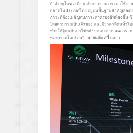
กำลังอยู่ในช่วงที่ยากลำบากจากภาระค่าใช้จ่
ตลาดในประเทศไทย อยู่บนพื้นฐานสำคัญสองปร
ภาวะที่ต้องเผชิญกับภาระค่าครองชีพที่สูงขึ้น
ไทยสามารถเป็นเจ้าของ และมีราคาที่คนทั่วไปส
ช่วยให้ผู้คนหันมาใช้พลังงานสะอาด ลดภาระค่
ของภาวะโลกร้อน”
นายแจ๊ค สวี๋
กล่าว