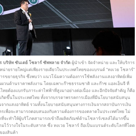
ร บริษัท ซันเดย์ โซลาร์ ซัพพลาย จำกัด
ผู้นำเข้า จัดจำหน่าย และให้บริการ
ัดจำหน่ายรายใหญ่แต่เพียงรายเดียวในประเทศไทยของแบรนด์ “ทงเวย โซลาร์”
การขยายธุรกิจ ซึ่งพบว่า แนวโน้มความต้องการใช้พลังงานแสงอาทิตย์เพิ่ม
ันผวนด้านราคาพลังงาน โดยเฉพาะก๊าซธรรมชาติ และก๊าซ แอลเอ็นจี ที่
ต้องแบกรับภาระค่าไฟฟ้าที่สูงมาอย่างต่อเนื่อง และอีกปัจจัยสำคัญ ก็คือ
เกิดขึ้นในประเทศไทย ทั้งจากบรรดาพรรคการเมืองที่มีนโยบายสนับสนุน
จากแสงอาทิตย์ รวมทั้งนโยบายสนับสนุนทางการเงินจากสถาบันการเงิน
ิตรเพื่อจะสามารถตอบสนองกับความต้องการของตลาดในประเทศไทย ไม่
าที่จะทำให้ผู้บริโภคสามารถเข้าถึงผลิตภัณฑ์ด้านโซลาร์เซลล์ได้มากขึ้น
ามไว้วางใจในระดับสากล ซึ่ง ทงเวย โซลาร์ ถือเป็นแบรนด์ระดับโลกที่โดด
ของสินค้า