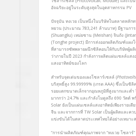
โซลาร์เซลล์
(Photovoltaic Module)
และเป็นท
อัจฉริยะอยู่ในระดับสูงสุดในอุตสาหกรรม PV
ปัจจุบัน ทงเวย เป็นหนึ่งในบริษัทในตลาดหลั
หยวน (ประมาณ
783,241
ล้านบาท) มีฐานกา
(
Shuangliu
) เหม่ยซาน (
Meishan
) จินถัง (
Jinta
(
Tonghe project
)
มีการส่งออกผลิตภัณฑ์แผงโ
ที่สามารถซัพพลายผนึกซิลิคอนให้กับบริษัทผู้ผล
ว่าภายในปี 2023 กำลังการผลิตแผ่นเซลล์แสง
แสงอาทิตย์ของโลก
สำหรับจุดเด่นของแผงโซลาร์เซลล์ (
Photovolt
บริสุทธิ์สูง 99.99999% (
เกรด
AAA)
ซึ่งเป็นซิ
รอยแตกขนาดเล็กจากอุณหภูมิที่สูงมากและต่
มากกว่า
24.7%
และกำลังโมดูลถึง
690
วัตต์ 
Solar
ยังเป็นแผ่นเซลล์แสงอาทิตย์เพียงรายเดี
จีน และจากการที่
TW Solar
เป็นผู้ผลิตและคว
แข่งขันได้ในตลาดประเทศไทยได้อย่างเหมาะ
“การนำผลิตภัณฑ์คุณภาพจาก “ทงเวย โซลาร์” 