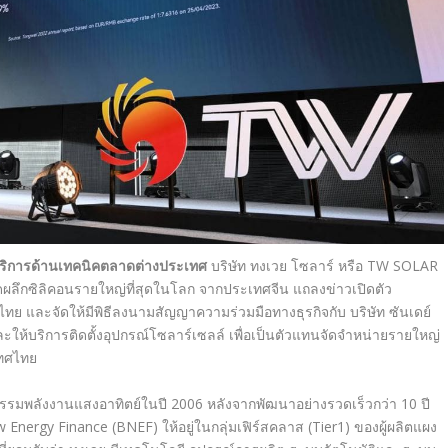
บริการด้านเทคนิคตลาดต่างประเทศ
บริษัท ทงเวย โซลาร์ หรือ TW SOLAR
ผลึกซิลิคอนรายใหญ่ที่สุดในโลก จากประเทศจีน แถลงข่าวเปิดตัว
ศไทย และ
จัดให้มีพิธีลงนามสัญญาความร่วมมือทางธุรกิจกับ
บริษัท ซันเดย์
ละให้บริการติดตั้งอุปกรณ์โซลาร์เซลล์ เพื่อเป็นตัวแทนจัดจำหน่ายรายใหญ่
เทศไทย
าหกรรมพลังงานแสงอาทิตย์ในปี 2006
หลังจากพัฒนาอย่างรวดเร็วกว่า
10
ปี
w Energy Finance (BNEF)
ให้อยู่ในกลุ่มเฟิร์สคลาส
(Tier1)
ของผู้ผลิตแผง