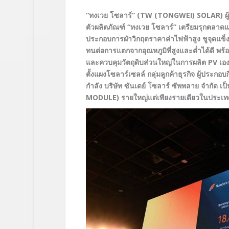
“ทงเวย โซลาร์” (TW
(
TONGWEI
)
SOLAR
) 
ตัวผลิตภัณฑ์ “ทงเวย โซลาร์” เตรียมรุกตลาดแ
ประกอบการฝ่าวิกฤตราคาค่าไฟฟ้าสูง
ชูจุดแข็
ทนต่อการแตกจากอุณหภูมิที่สูงและต่ำได้ดี พร้
และควบคุมวัตถุดิบส่วนใหญ่ในการผลิต PV
เอ
ตั้งแผงโซลาร์เซลล์ กลุ่มลูกค้าธุรกิจ ผู้ปร
กำลัง บริษัท ซันเดย์ โซลาร์ ซัพพลาย จำกั
MODULE)
รายใหญ่แต่เพียงรายเดียวในประเ