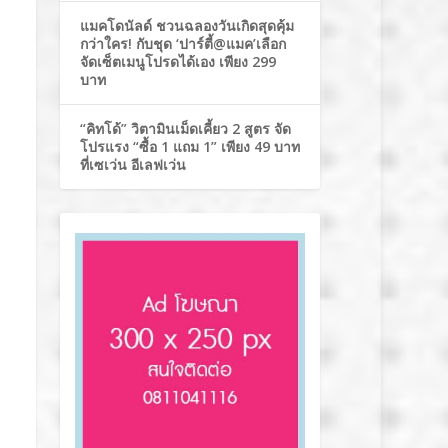
แมคโดนัลด์ ชวนฉลองวันเกิดสุดคุ้ม
กว่าใคร! กับชุด ‘ปาร์ตี้@แมค’เลือก
จัดเซ็ตเมนูโปรดได้เอง เพียง 299
บาท
“คิทโด้” วิตามินเม็ดเคี้ยว 2 สูตร จัด
โปรแรง “ซื้อ 1 แถม 1” เพียง 49 บาท
ที่เซเว่น อีเลฟเว่น