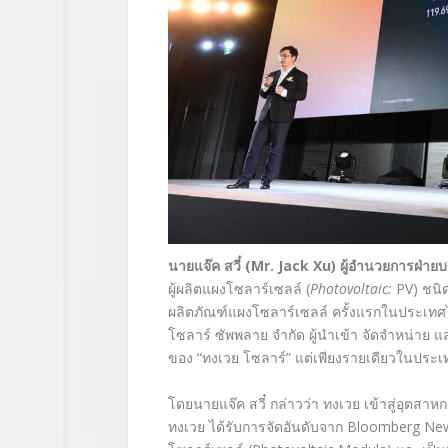
นายแจ๊ค สวี๋
(Mr. Jack Xu)
ผู้อำนวยการฝ่าย
ผู้ผลิตแผงโซลาร์เซลล์
(
Photovoltaic
:
PV) ชนิด
ผลิตภัณฑ์แผงโซลาร์เซลล์ ครั้งแรกในประเท
โซลาร์ ซัพพลาย จำกัด ผู้นำเข้า จัดจำหน่าย แ
ของ “ทงเวย โซลาร์” แต่เพียงรายเดียวในประ
โดยนายแจ๊ค สวี๋ กล่าวว่า ทงเวย เข้าสู่อุตส
ทงเวย ได้รับการจัดอันดับจาก Bloomberg Ne