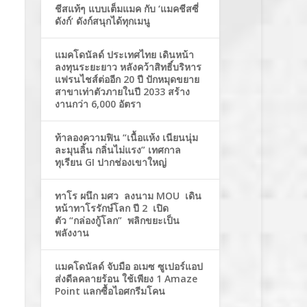
ชีสแท้ๆ แบบเต็มแมค กับ ‘แมคชีสซี่
ดังก์’ ดังก์สนุกได้ทุกเมนู
แมคโดนัลด์ ประเทศไทย เดินหน้า
ลงทุนระยะยาว หลังคว้าสิทธิ์บริหาร
แฟรนไชส์ต่ออีก 20 ปี ปักหมุดขยาย
สาขาเท่าตัวภายในปี 2033 สร้าง
งานกว่า 6,000 อัตรา
ท้าลองความฟิน “เนื้อแห้ง เนียนนุ่ม
ละมุนลิ้น กลิ่นไม่แรง” เทศกาล
ทุเรียน GI ปากช่องเขาใหญ่
ทาโร ผนึก มศว ลงนาม MOU เดิน
หน้าทาโรรักษ์โลก ปี 2 เปิด
ตัว “กล่องกู้โลก” พลิกขยะเป็น
พลังงาน
แมคโดนัลด์ จับมือ อเมซ ซูเปอร์แอป
ส่งดีลคลายร้อน ใช้เพียง 1 Amaze
Point แลกซื้อไอศกรีมโคน