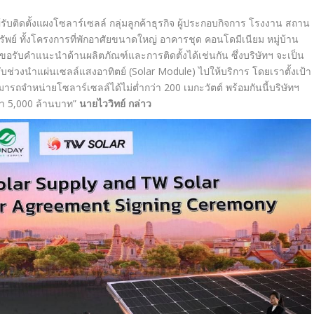
นผู้รับติดตั้งแผงโซลาร์เซลล์ กลุ่มลูกค้าธุรกิจ ผู้ประกอบกิจการ โรงงาน สถาน
พย์ ทั้งโครงการที่พักอาศัยขนาดใหญ่ อาคารชุด คอนโดมีเนียม หมู่บ้าน
อรับคำแนะนำด้านผลิตภัณฑ์และการติดตั้งได้เช่นกัน ซึ่งบริษัทฯ จะเป็น
ที่รับช่วงนำแผ่นเซลล์แสงอาทิตย์ (Solar Module)
ไปให้บริการ โดยเราตั้งเป้า
รถจำหน่ายโซลาร์เซลล์ได้ไม่ต่ำกว่า
200
เมกะวัตต์ พร้อมกันนี้บริษัทฯ
่า
5,000
ล้านบาท”
นายไววิทย์ กล่าว