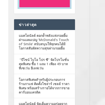
ข่าวล่าสุด
แมคโดนัลด์ ตอกย้ำพลังแห่งรอยยิ้ม
ผ่านแคมเปญ ‘McDonald’s Touch
of Smile’ สนับสนุนให้ทุกคนได้มี
โอกาสสัมผัสความสุขผ่านรอยยิ้ม
“บีไชน์ ไบโอ โปร ซี” จัดโปรโมชั่น
สุดพิเศษ ซื้อ 1 แถม 1 เพียง 49 บาท
ที่เซเว่น อีเลฟเว่น
โอกาสพิเศษสำหรับผู้ประกอบการ
ร้านกาแฟ ติดตั้งโซล่าร์ เซลล์ ราคา
พิเศษ พร้อมสร้างรายได้จากการขาย
คาร์บอนเครดิต
แมคโดนัลด์ จัดเต็มความอร่อยจาก