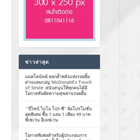
ข่าวล่าสุด
แมคโดนัลด์ ตอกย้ำพลังแห่งรอยยิ้ม
ผ่านแคมเปญ ‘McDonald’s Touch
of Smile’ สนับสนุนให้ทุกคนได้มี
โอกาสสัมผัสความสุขผ่านรอยยิ้ม
“บีไชน์ ไบโอ โปร ซี” จัดโปรโมชั่น
สุดพิเศษ ซื้อ 1 แถม 1 เพียง 49 บาท
ที่เซเว่น อีเลฟเว่น
โอกาสพิเศษสำหรับผู้ประกอบการ