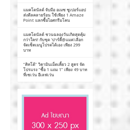
แมคโดนัลด์ จับมือ อเมซ ซูเปอร์แอป
ส่งดีลคลายร้อน ใช้เพียง 1 Amaze
Point แลกซื้อไอศกรีมโคน
แมคโดนัลด์ ชวนฉลองวันเกิดสุดคุ้ม
กว่าใคร! กับชุด ‘ปาร์ตี้@แมค’เลือก
จัดเซ็ตเมนูโปรดได้เอง เพียง 299
บาท
“คิทโด้” วิตามินเม็ดเคี้ยว 2 สูตร จัด
โปรแรง “ซื้อ 1 แถม 1” เพียง 49 บาท
ที่เซเว่น อีเลฟเว่น