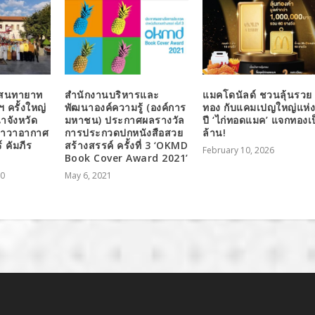
าสนทายาท
สำนักงานบริหารและ
แมคโดนัลด์ ชวนลุ้นรวย
ฯ ครั้งใหญ่
พัฒนาองค์ความรู้ (องค์การ
ทอง กับแคมเปญใหญ่แห่
าจังหวัด
มหาชน) ประกาศผลรางวัล
ปี ‘ไก่ทอดแมค’ แจกทองเ
 นาวาอากาศ
การประกวดปกหนังสือสวย
ล้าน!
์ คัมภีร
สร้างสรรค์ ครั้งที่ 3 ‘OKMD
February 10, 2026
Book Cover Award 2021’
20
May 6, 2021