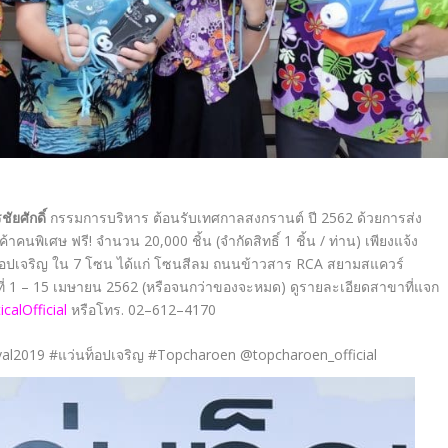
ัยศักดิ์
กรรมการบริหาร ต้อนรับเทศกาลสงกรานต์ ปี 2562 ด้วยการส่ง
คนพิเศษ ฟรี! จำนวน 20,000 ชิ้น (จำกัดสิทธิ์ 1 ชิ้น / ท่าน) เพียงแจ้ง
่นท็อปเจริญ ใน 7 โซน ได้แก่ โซนสีลม ถนนข้าวสาร RCA สยามสแควร์
ี่ 1 – 15 เมษายน 2562 (หรือจนกว่าของจะหมด) ดูรายละเอียดสาขาที่แจก
alOfficial
หรือโทร. 02–612–4170
al2019 #แว่นท็อปเจริญ #Topcharoen @topcharoen_official