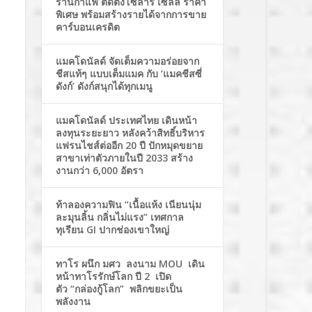
ร้านกาแฟ ติดตั้งโซล่าร์ เซลล์ ราคา
พิเศษ พร้อมสร้างรายได้จากการขาย
คาร์บอนเครดิต
แมคโดนัลด์ จัดเต็มความอร่อยจาก
ชีสแท้ๆ แบบเต็มแมค กับ ‘แมคชีสซี่
ดังก์’ ดังก์สนุกได้ทุกเมนู
แมคโดนัลด์ ประเทศไทย เดินหน้า
ลงทุนระยะยาว หลังคว้าสิทธิ์บริหาร
แฟรนไชส์ต่ออีก 20 ปี ปักหมุดขยาย
สาขาเท่าตัวภายในปี 2033 สร้าง
งานกว่า 6,000 อัตรา
ท้าลองความฟิน “เนื้อแห้ง เนียนนุ่ม
ละมุนลิ้น กลิ่นไม่แรง” เทศกาล
ทุเรียน GI ปากช่องเขาใหญ่
ทาโร ผนึก มศว ลงนาม MOU เดิน
หน้าทาโรรักษ์โลก ปี 2 เปิด
ตัว “กล่องกู้โลก” พลิกขยะเป็น
พลังงาน