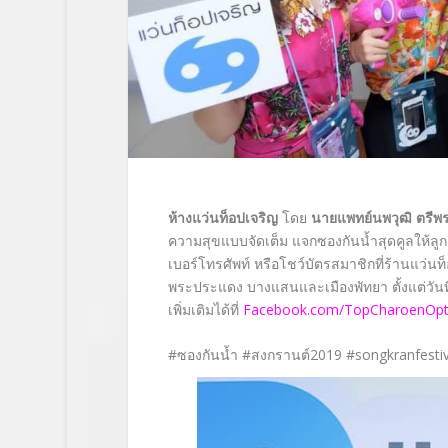
ห้างแว่นท็อปเจริญ
โดย
นายแพทย์นพวุฒิ ตรีพรช
ความสุขแบบจัดเต็ม แจกซองกันน้ำสุดคูลให้ลูกค้า
เบอร์โทรศัพท์ หรือโชว์บัตรสมาชิกที่ร้านแว
พระประแดง บางแสนและเมืองพัทยา ตั้งแต่วันท
เพิ่มเติมได้ที่
Facebook.com/TopCharoenOptic
#ซองกันน้ำ #สงกรานต์2019 #songkranfestiv