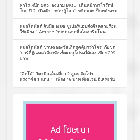
ทาโร ผนึก มศว ลงนาม MOU เดินหน้าทาโรรักษ์
โลก ปี 2 เปิดตัว “กล่องกู้โลก” พลิกขยะเป็นพลังงาน
แมคโดนัลด์ จับมือ อเมซ ซูเปอร์แอปส่งดีลคลายร้อน
ใช้เพียง 1 Amaze Point แลกซื้อไอศกรีมโคน
แมคโดนัลด์ ชวนฉลองวันเกิดสุดคุ้มกว่าใคร! กับชุด
‘ปาร์ตี้@แมค’เลือกจัดเซ็ตเมนูโปรดได้เอง เพียง 299
บาท
“คิทโด้” วิตามินเม็ดเคี้ยว 2 สูตร จัดโปร
แรง “ซื้อ 1 แถม 1” เพียง 49 บาท ที่เซเว่น อีเลฟเว่น