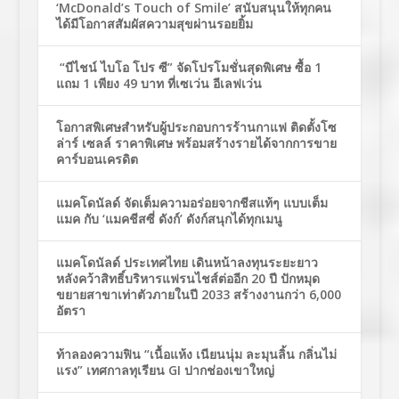
‘McDonald’s Touch of Smile’ สนับสนุนให้ทุกคน
ได้มีโอกาสสัมผัสความสุขผ่านรอยยิ้ม
“บีไชน์ ไบโอ โปร ซี” จัดโปรโมชั่นสุดพิเศษ ซื้อ 1
แถม 1 เพียง 49 บาท ที่เซเว่น อีเลฟเว่น
โอกาสพิเศษสำหรับผู้ประกอบการร้านกาแฟ ติดตั้งโซ
ล่าร์ เซลล์ ราคาพิเศษ พร้อมสร้างรายได้จากการขาย
คาร์บอนเครดิต
แมคโดนัลด์ จัดเต็มความอร่อยจากชีสแท้ๆ แบบเต็ม
แมค กับ ‘แมคชีสซี่ ดังก์’ ดังก์สนุกได้ทุกเมนู
แมคโดนัลด์ ประเทศไทย เดินหน้าลงทุนระยะยาว
หลังคว้าสิทธิ์บริหารแฟรนไชส์ต่ออีก 20 ปี ปักหมุด
ขยายสาขาเท่าตัวภายในปี 2033 สร้างงานกว่า 6,000
อัตรา
ท้าลองความฟิน “เนื้อแห้ง เนียนนุ่ม ละมุนลิ้น กลิ่นไม่
แรง” เทศกาลทุเรียน GI ปากช่องเขาใหญ่