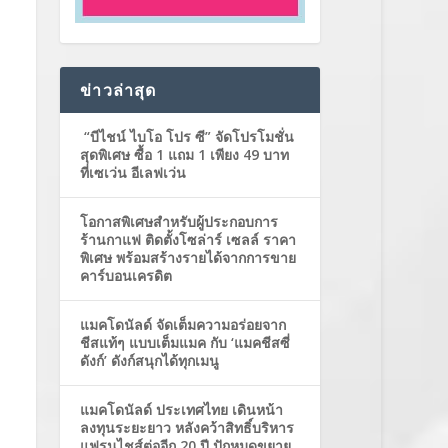
ข่าวล่าสุด
“บีไชน์ ไบโอ โปร ซี” จัดโปรโมชั่น
สุดพิเศษ ซื้อ 1 แถม 1 เพียง 49 บาท
ที่เซเว่น อีเลฟเว่น
โอกาสพิเศษสำหรับผู้ประกอบการ
ร้านกาแฟ ติดตั้งโซล่าร์ เซลล์ ราคา
พิเศษ พร้อมสร้างรายได้จากการขาย
คาร์บอนเครดิต
แมคโดนัลด์ จัดเต็มความอร่อยจาก
ชีสแท้ๆ แบบเต็มแมค กับ ‘แมคชีสซี่
ดังก์’ ดังก์สนุกได้ทุกเมนู
แมคโดนัลด์ ประเทศไทย เดินหน้า
ลงทุนระยะยาว หลังคว้าสิทธิ์บริหาร
แฟรนไชส์ต่ออีก 20 ปี ปักหมุดขยาย