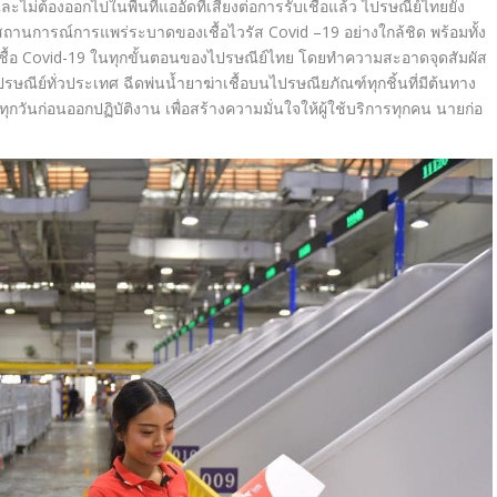
และไม่ต้องออกไปในพื้นที่แออั
ดที่เสี่ยงต่อการรับเชื้อแล้ว ไปรษณีย์ไทยยัง
ถานการณ์การแพร่
ระบาดของเชื้อไวรัส
Covid –
19 อย่างใกล้ชิด พร้อมทั้ง
ื้อ
Covid-19
ในทุกขั้นตอนของไปรษณีย์ไทย โดยทำความสะอาดจุดสัมผัส
รษณีย์ทั่วประเทศ ฉีดพ่นน้ำยาฆ่าเชื้อบนไปรษณียภั
ณฑ์ทุกชิ้นที่มีต้นทาง
ทุ
กวันก่อนออกปฏิบัติงาน
เพื่อสร้างความมั่นใจให้ผู้ใช้
บริการทุกคน
นายก่อ