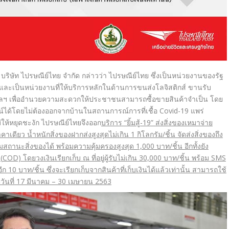
 บริษัท ไปรษณีย์ไทย จำกัด
กล่าวว่า
ไปรษณีย์ไทย ซึ่งเป็นหน่วยงานของรัฐ
 และเป็นหน่วยงานที่ให้บริการหลั
กในด้านการขนส่งโลจิสติกส์ ขานรับ
ลฯ เพื่ออำนวยความสะดวกให้
ประชาชนสามารถซื้อขายสินค้
าจำเป็น โดย
น์
ได้
โดยไม่ต้องออกจากบ้
านในสถานการณ์การที่เชื้อ
Covid-19
แพร่
่ให้หยุดชะงัก ไปรษณีย์ไทยจึงออก
บริการ
“ยิ้มสู้
-19
”
ส่งสิ่งของเหมาจ่าย
าเดียว น้ำหนักสิ่งของฝากส่งสูงสุดไม่
เกิน
1
กิโลกรัม
/
ชิ้น จัดส่งสิ่งของถึง
สถานะสิ่งของได้ พร้อมความคุ้มครองสูงสุด
1,000
บาท/ชิ้น อีกทั้งยัง
(
COD)
โดยวงเงินเรียกเก็บ ณ ที่อยู่ผู้รับไม่เกิน
30,000
บาท
/
ชิ้น พร้อม
SMS
ีก
10
บาท/ชิ้น ซึ่งจะเรียกเก็บจากสินค้าที่เก็
บเงินได้แล้วเท่านั้น สามารถใช้
ันที่
17
มีนาคม
– 30
เมษายน
2563