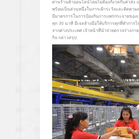
ผ่านร้านค้าออนไลน์โดยไม่
ต้องกังวลกับค่าส่ง 
พร้อมเป็นส่วนหนึ่
งในการเฝ้าระวังและติ
ดตามส
มีมาตรการในการป้องกั
นการแพร่กระจายของเช
ทุก 30 นาที มีเจลล้างมือให้บริการทุกที่
ทำการไป
จากต่
างประเทศ เจ้าหน้าที่นำจ่ายตรวจร่างกาย
กิจ
กล่าวสรุป