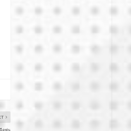
XT
งฉีดพ่น