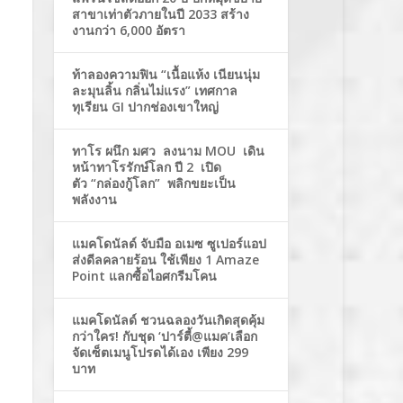
สาขาเท่าตัวภายในปี 2033 สร้าง
งานกว่า 6,000 อัตรา
ท้าลองความฟิน “เนื้อแห้ง เนียนนุ่ม
ละมุนลิ้น กลิ่นไม่แรง” เทศกาล
ทุเรียน GI ปากช่องเขาใหญ่
ทาโร ผนึก มศว ลงนาม MOU เดิน
หน้าทาโรรักษ์โลก ปี 2 เปิด
ตัว “กล่องกู้โลก” พลิกขยะเป็น
พลังงาน
แมคโดนัลด์ จับมือ อเมซ ซูเปอร์แอป
ส่งดีลคลายร้อน ใช้เพียง 1 Amaze
Point แลกซื้อไอศกรีมโคน
แมคโดนัลด์ ชวนฉลองวันเกิดสุดคุ้ม
กว่าใคร! กับชุด ‘ปาร์ตี้@แมค’เลือก
จัดเซ็ตเมนูโปรดได้เอง เพียง 299
บาท