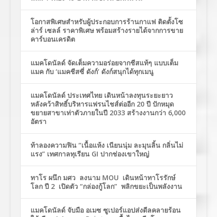
โอกาสพิเศษสำหรับผู้ประกอบการร้านกาแฟ ติดตั้งโซ
ล่าร์ เซลล์ ราคาพิเศษ พร้อมสร้างรายได้จากการขาย
คาร์บอนเครดิต
แมคโดนัลด์ จัดเต็มความอร่อยจากชีสแท้ๆ แบบเต็ม
แมค กับ ‘แมคชีสซี่ ดังก์’ ดังก์สนุกได้ทุกเมนู
แมคโดนัลด์ ประเทศไทย เดินหน้าลงทุนระยะยาว
หลังคว้าสิทธิ์บริหารแฟรนไชส์ต่ออีก 20 ปี ปักหมุด
ขยายสาขาเท่าตัวภายในปี 2033 สร้างงานกว่า 6,000
อัตรา
ท้าลองความฟิน “เนื้อแห้ง เนียนนุ่ม ละมุนลิ้น กลิ่นไม่
แรง” เทศกาลทุเรียน GI ปากช่องเขาใหญ่
ทาโร ผนึก มศว ลงนาม MOU เดินหน้าทาโรรักษ์
โลก ปี 2 เปิดตัว “กล่องกู้โลก” พลิกขยะเป็นพลังงาน
แมคโดนัลด์ จับมือ อเมซ ซูเปอร์แอปส่งดีลคลายร้อน