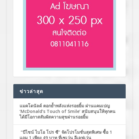
ข่าวล่าสุด
แมคโดนัลด์ ตอกย้ำพลังแห่งรอยยิ้ม ผ่านแคมเปญ
‘McDonald’s Touch of Smile’ สนับสนุนให้ทุกคน
ได้มีโอกาสสัมผัสความสุขผ่านรอยยิ้ม
“บีไชน์ ไบโอ โปร ซี” จัดโปรโมชั่นสุดพิเศษ ซื้อ 1
แถม 1 เพียง 49 บาท ที่เซเว่น อีเลฟเว่น