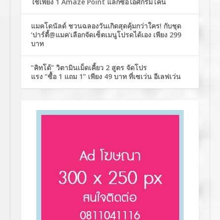
ใช้เพียง 1 Amaze Point แลกซื้อไอศกรีมโคน
แมคโดนัลด์ ชวนฉลองวันเกิดสุดคุ้มกว่าใคร! กับชุด
‘ปาร์ตี้@แมค’เลือกจัดเซ็ตเมนูโปรดได้เอง เพียง 299
บาท
“คิทโด้” วิตามินเม็ดเคี้ยว 2 สูตร จัดโปร
แรง “ซื้อ 1 แถม 1” เพียง 49 บาท ที่เซเว่น อีเลฟเว่น