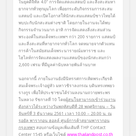
ในยุคดิจิทัล 4.0” การจัดแสดงแสตมป์ และสิ่งสะสมหา
ยากจากทั่วทุกมุมโลก เพื่อยกระดับกิจกรรมการสะสม
แสตมป์ และเปิดโอกาสให้นักสะสมแสตมป์ชาวไทยได้
พบปะกับนักสะสมต่างชาติ โดยภายในงานจะได้พบ
กิจกรรมจำนวนมาก อาทิ การจัดแสดงสิ่งสะสมส่วน
พระองค์ในสมเด็จพระเทพฯ กว่า 200 รายการ แสตมป์
และสิ่งสะสมที่หายากจากทั่วโลก จดหมายจากตัวแทน
การค้าในสมัยสมเด็จพระนารายณ์มหาราช และ
ไฮไลท์การจัดแสดงผลงานแสตมป์ของนักสะสมกว่า
2,600 เฟรม ที่มีมูลค่านับหลายพันล้านบาท
นอกจากนี้ ภายในงานยังมีนิทรรศการเทิดพระเกียรติ
สมเด็จพระเจ้าอยู่หัว มหาวชิราลงกรณ บดินทรเทพยว
รางกูร เพื่อให้ประชาชนได้ร่วมลงนามถวายพระพร
ในหลวง รัชกาลที่ 10 โดย
ผู้สนใจสามารถเข้าร่วมงาน
ดังกล่าวได้ระหว่างวันพฤหัสบดีที่
28 พฤศจิกายน – วัน
จันทร์ที่ 3 ธันวาคม 2561 เวลา 10.00 – 20.00 น. ณ
รอยัล พารากอน ฮอลล์ ศูนย์การค้าสยามพารากอน
กรุงเทพฯ
สอบถามข้อมูลเพิ่มเติมที่ THP Contact
Center 1545 หรือเว็บไซต์
www.thailandpost.co.th