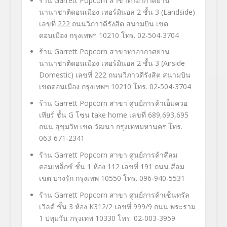
ร้าน
Garrett Popcorn
สาขาท่าอากาศยาน
นานาชาติดอนเมือง เทอร์มินอล
2
ชั้น
3 (Landside)
เลขที่
222
ถนนวิภาวดีรังสิต สนามบิน เขต
ดอนเมือง กรุงเทพฯ
10210
โทร.
02-504-3704
ร้าน
Garrett Popcorn
สาขาท่าอากาศยาน
นานาชาติดอนเมือง เทอร์มินอล
2
ชั้น
3 (Airside
Domestic)
เลขที่
222
ถนนวิภาวดีรังสิต สนามบิน
เขตดอนเมือง กรุงเทพฯ
10210
โทร.
02-504-3704
ร้าน
Garrett Popcorn
สาขา ศูนย์การค้าเอ็มควอ
เทียร์
ชั้น
G
โซน
take home
เลขที่
689,693,695
ถนน สุขุมวิท เขต วัฒนา กรุงเทพมหานคร
โทร.
063-671-2341
ร้าน
Garrett Popcorn
สาขา ศูนย์การค้าสีลม
คอมเพล็กซ์ ชั้น
1
ห้อง 112 เลขที่
191
ถนน สีลม
เขต บางรัก กรุงเทพ
10550
โทร. 096-940-5531
ร้าน
Garrett Popcorn
สาขา ศูนย์การค้าเซ็นทรัล
เวิลด์ ชั้น 3 ห้อง
K312/2
เลขที่ 999/9 ถนน พระราม
1 ปทุมวัน กรุงเทพ
10330 โทร. 02-003-3959