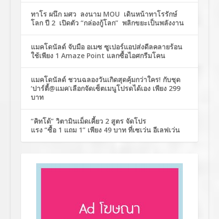
ทาโร ผนึก มศว ลงนาม MOU เดินหน้าทาโรรักษ์
โลก ปี 2 เปิดตัว “กล่องกู้โลก” พลิกขยะเป็นพลังงาน
แมคโดนัลด์ จับมือ อเมซ ซูเปอร์แอปส่งดีลคลายร้อน
ใช้เพียง 1 Amaze Point แลกซื้อไอศกรีมโคน
แมคโดนัลด์ ชวนฉลองวันเกิดสุดคุ้มกว่าใคร! กับชุด
‘ปาร์ตี้@แมค’เลือกจัดเซ็ตเมนูโปรดได้เอง เพียง 299
บาท
“คิทโด้” วิตามินเม็ดเคี้ยว 2 สูตร จัดโปร
แรง “ซื้อ 1 แถม 1” เพียง 49 บาท ที่เซเว่น อีเลฟเว่น