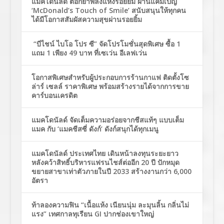
แมคโดนัลด์ ตอกย้ำพลังแห่งรอยยิ้ม ผ่านแคมเปญ
‘McDonald’s Touch of Smile’ สนับสนุนให้ทุกคน
ได้มีโอกาสสัมผัสความสุขผ่านรอยยิ้ม
“บีไชน์ ไบโอ โปร ซี” จัดโปรโมชั่นสุดพิเศษ ซื้อ 1
แถม 1 เพียง 49 บาท ที่เซเว่น อีเลฟเว่น
โอกาสพิเศษสำหรับผู้ประกอบการร้านกาแฟ ติดตั้งโซ
ล่าร์ เซลล์ ราคาพิเศษ พร้อมสร้างรายได้จากการขาย
คาร์บอนเครดิต
แมคโดนัลด์ จัดเต็มความอร่อยจากชีสแท้ๆ แบบเต็ม
แมค กับ ‘แมคชีสซี่ ดังก์’ ดังก์สนุกได้ทุกเมนู
แมคโดนัลด์ ประเทศไทย เดินหน้าลงทุนระยะยาว
หลังคว้าสิทธิ์บริหารแฟรนไชส์ต่ออีก 20 ปี ปักหมุด
ขยายสาขาเท่าตัวภายในปี 2033 สร้างงานกว่า 6,000
อัตรา
ท้าลองความฟิน “เนื้อแห้ง เนียนนุ่ม ละมุนลิ้น กลิ่นไม่
แรง” เทศกาลทุเรียน GI ปากช่องเขาใหญ่