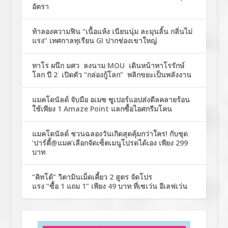
อัตรา
ท้าลองความฟิน “เนื้อแห้ง เนียนนุ่ม ละมุนลิ้น กลิ่นไม่
แรง” เทศกาลทุเรียน GI ปากช่องเขาใหญ่
ทาโร ผนึก มศว ลงนาม MOU เดินหน้าทาโรรักษ์
โลก ปี 2 เปิดตัว “กล่องกู้โลก” พลิกขยะเป็นพลังงาน
แมคโดนัลด์ จับมือ อเมซ ซูเปอร์แอปส่งดีลคลายร้อน
ใช้เพียง 1 Amaze Point แลกซื้อไอศกรีมโคน
แมคโดนัลด์ ชวนฉลองวันเกิดสุดคุ้มกว่าใคร! กับชุด
‘ปาร์ตี้@แมค’เลือกจัดเซ็ตเมนูโปรดได้เอง เพียง 299
บาท
“คิทโด้” วิตามินเม็ดเคี้ยว 2 สูตร จัดโปร
แรง “ซื้อ 1 แถม 1” เพียง 49 บาท ที่เซเว่น อีเลฟเว่น