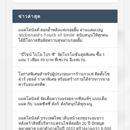
ข่าวล่าสุด
แมคโดนัลด์ ตอกย้ำพลังแห่งรอยยิ้ม ผ่านแคมเปญ
‘McDonald’s Touch of Smile’ สนับสนุนให้ทุกคน
ได้มีโอกาสสัมผัสความสุขผ่านรอยยิ้ม
“บีไชน์ ไบโอ โปร ซี” จัดโปรโมชั่นสุดพิเศษ ซื้อ 1
แถม 1 เพียง 49 บาท ที่เซเว่น อีเลฟเว่น
โอกาสพิเศษสำหรับผู้ประกอบการร้านกาแฟ ติดตั้งโซ
ล่าร์ เซลล์ ราคาพิเศษ พร้อมสร้างรายได้จากการขาย
คาร์บอนเครดิต
แมคโดนัลด์ จัดเต็มความอร่อยจากชีสแท้ๆ แบบเต็ม
แมค กับ ‘แมคชีสซี่ ดังก์’ ดังก์สนุกได้ทุกเมนู
แมคโดนัลด์ ประเทศไทย เดินหน้าลงทุนระยะยาว
หลังคว้าสิทธิ์บริหารแฟรนไชส์ต่ออีก 20 ปี ปักหมุด
ขยายสาขาเท่าตัวภายในปี 2033 สร้างงานกว่า 6,000