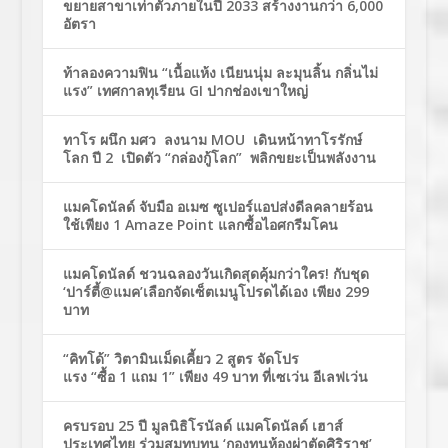
ขยายสาขาเท่าตัวภายในปี 2033 สร้างงานกว่า 6,000
อัตรา
ท้าลองความฟิน “เนื้อแห้ง เนียนนุ่ม ละมุนลิ้น กลิ่นไม่
แรง” เทศกาลทุเรียน GI ปากช่องเขาใหญ่
ทาโร ผนึก มศว ลงนาม MOU เดินหน้าทาโรรักษ์
โลก ปี 2 เปิดตัว “กล่องกู้โลก” พลิกขยะเป็นพลังงาน
แมคโดนัลด์ จับมือ อเมซ ซูเปอร์แอปส่งดีลคลายร้อน
ใช้เพียง 1 Amaze Point แลกซื้อไอศกรีมโคน
แมคโดนัลด์ ชวนฉลองวันเกิดสุดคุ้มกว่าใคร! กับชุด
‘ปาร์ตี้@แมค’เลือกจัดเซ็ตเมนูโปรดได้เอง เพียง 299
บาท
“คิทโด้” วิตามินเม็ดเคี้ยว 2 สูตร จัดโปร
แรง “ซื้อ 1 แถม 1” เพียง 49 บาท ที่เซเว่น อีเลฟเว่น
ครบรอบ 25 ปี มูลนิธิโรนัลด์ แมคโดนัลด์ เฮาส์
ประเทศไทย ร่วมสมทบทุน ‘กองทุนห้องผ่าตัดศิริราช’