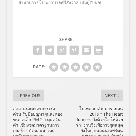
อำนวยการโรงพยาบาลศรีสังวาล เป็นผู้รับมอบ
SHARE:
RATE:
PREVIOUS
NEXT
สจล. แนะมาตรการเร่ง
ไบเทค ฮาล์ฟ มาราธอน
ด่วน รับมือปัญหาฝุ่นละลอง
2019 “ The Heart
ขนาดเล็ก PM 2.5 คุมควัน
Runners วิ่งด้วยใจ ให้ด้วย
ดำ เข้มงวดมาตรฐานการ
รัก” งานวิ่งเพื่อการกุศลสุด
ก่อสร้าง ตัดตอนสาเหตุ
ยิ่งใหญ่บนถนนเทพรัตน
มลพิษทางอากาศ
(บางนา-ตราด) ร่วมส่ง