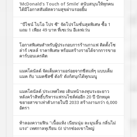
‘McDonald’s Touch of Smile’ สนับสนุนให้ทุกคน
ได้มีโอกาสสัมผัสความสุขผ่านรอยยิ้ม
“บีไชน์ ไบโอ โปร ซี” จัดโปรโมชั่นสุดพิเศษ ซื้อ 1
แถม 1 เพียง 49 บาท ที่เซเว่น อีเลฟเว่น
โอกาสพิเศษสำหรับผู้ประกอบการร้านกาแฟ ติดตั้งโซ
ล่าร์ เซลล์ ราคาพิเศษ พร้อมสร้างรายได้จากการขาย
คาร์บอนเครดิต
แมคโดนัลด์ จัดเต็มความอร่อยจากชีสแท้ๆ แบบเต็ม
แมค กับ ‘แมคชีสซี่ ดังก์’ ดังก์สนุกได้ทุกเมนู
แมคโดนัลด์ ประเทศไทย เดินหน้าลงทุนระยะยาว
หลังคว้าสิทธิ์บริหารแฟรนไชส์ต่ออีก 20 ปี ปักหมุด
ขยายสาขาเท่าตัวภายในปี 2033 สร้างงานกว่า 6,000
อัตรา
ท้าลองความฟิน “เนื้อแห้ง เนียนนุ่ม ละมุนลิ้น กลิ่นไม่
แรง” เทศกาลทุเรียน GI ปากช่องเขาใหญ่