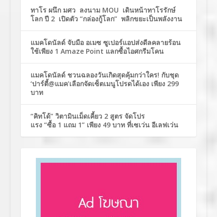
ทาโร ผนึก มศว ลงนาม MOU เดินหน้าทาโรรักษ์
โลก ปี 2 เปิดตัว “กล่องกู้โลก” พลิกขยะเป็นพลังงาน
แมคโดนัลด์ จับมือ อเมซ ซูเปอร์แอปส่งดีลคลายร้อน
ใช้เพียง 1 Amaze Point แลกซื้อไอศกรีมโคน
แมคโดนัลด์ ชวนฉลองวันเกิดสุดคุ้มกว่าใคร! กับชุด
‘ปาร์ตี้@แมค’เลือกจัดเซ็ตเมนูโปรดได้เอง เพียง 299
บาท
“คิทโด้” วิตามินเม็ดเคี้ยว 2 สูตร จัดโปร
แรง “ซื้อ 1 แถม 1” เพียง 49 บาท ที่เซเว่น อีเลฟเว่น