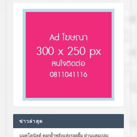
ข่าวล่าสุด
แมคโดนัลด์ ตอกย้ำพลังแห่งรอยยิ้ม ผ่านแคมเปญ