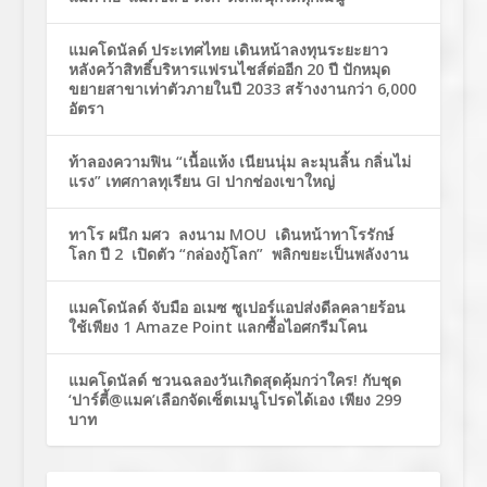
แมคโดนัลด์ ประเทศไทย เดินหน้าลงทุนระยะยาว
หลังคว้าสิทธิ์บริหารแฟรนไชส์ต่ออีก 20 ปี ปักหมุด
ขยายสาขาเท่าตัวภายในปี 2033 สร้างงานกว่า 6,000
อัตรา
ท้าลองความฟิน “เนื้อแห้ง เนียนนุ่ม ละมุนลิ้น กลิ่นไม่
แรง” เทศกาลทุเรียน GI ปากช่องเขาใหญ่
ทาโร ผนึก มศว ลงนาม MOU เดินหน้าทาโรรักษ์
โลก ปี 2 เปิดตัว “กล่องกู้โลก” พลิกขยะเป็นพลังงาน
แมคโดนัลด์ จับมือ อเมซ ซูเปอร์แอปส่งดีลคลายร้อน
ใช้เพียง 1 Amaze Point แลกซื้อไอศกรีมโคน
แมคโดนัลด์ ชวนฉลองวันเกิดสุดคุ้มกว่าใคร! กับชุด
‘ปาร์ตี้@แมค’เลือกจัดเซ็ตเมนูโปรดได้เอง เพียง 299
บาท