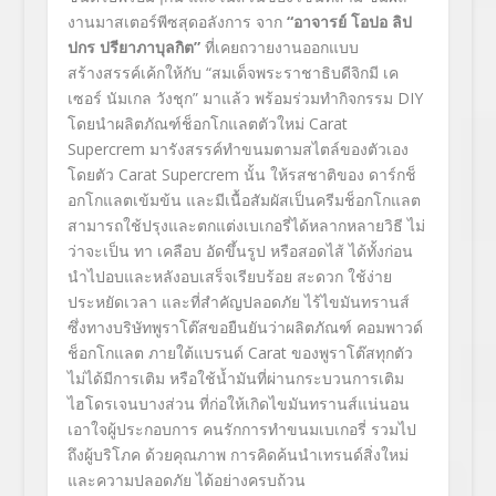
งานมาสเตอร์พีซสุดอลังการ จาก
“
อาจารย์ โอปอ ลิป
ปกร ปรียาภาบุลกิต
”
ที่เคยถวายงานออกแบบ
สร้างสรรค์เค้กให้กับ “สมเด็จพระราชาธิบดีจิกมี เค
เซอร์ นัมเกล วังชุก” มาแล้ว พร้อมร่วมทำกิจกรรม DIY
โดยนำผลิตภัณฑ์ช็อกโกแลตตัวใหม่ Carat
Supercrem มารังสรรค์ทำขนมตามสไตล์ของตัวเอง
โดยตัว Carat Supercrem นั้น ให้รสชาติของ ดาร์กช็
อกโกแลตเข้มข้น และมีเนื้อสัมผัสเป็นครีมช็อกโกแลต
สามารถใช้ปรุงและตกแต่งเบเกอรี่ได้หลากหลายวิธี ไม่
ว่าจะเป็น ทา เคลือบ อัดขึ้นรูป หรือสอดไส้ ได้ทั้งก่อน
นำไปอบและหลังอบเสร็จเรียบร้อย สะดวก ใช้ง่าย
ประหยัดเวลา และที่สำคัญปลอดภัย ไร้ไขมันทรานส์
ซึ่งทางบริษัทพูราโต๊สขอยืนยันว่าผลิตภัณฑ์ คอมพาวด์
ช็อกโกแลต ภายใต้แบรนด์ Carat ของพูราโต๊สทุกตัว
ไม่ได้มีการเติม หรือใช้น้ำมันที่ผ่านกระบวนการเติม
ไฮโดรเจนบางส่วน ที่ก่อให้เกิดไขมันทรานส์แน่นอน
เอาใจผู้ประกอบการ คนรักการทำขนมเบเกอรี่ รวมไป
ถึงผู้บริโภค ด้วยคุณภาพ การคิดค้นนำเทรนด์สิ่งใหม่
และความปลอดภัย ได้อย่างครบถ้วน