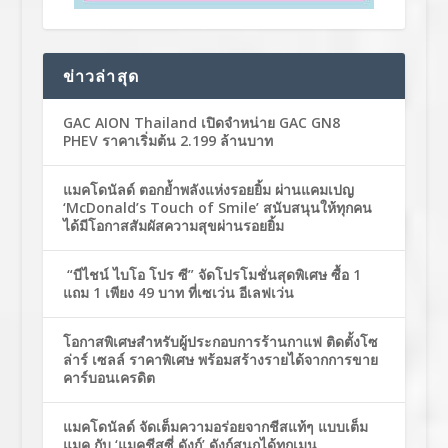
ข่าวล่าสุด
GAC AION Thailand เปิดจำหน่าย GAC GN8
PHEV ราคาเริ่มต้น 2.199 ล้านบาท
แมคโดนัลด์ ตอกย้ำพลังแห่งรอยยิ้ม ผ่านแคมเปญ
‘McDonald’s Touch of Smile’ สนับสนุนให้ทุกคน
ได้มีโอกาสสัมผัสความสุขผ่านรอยยิ้ม
“บีไชน์ ไบโอ โปร ซี” จัดโปรโมชั่นสุดพิเศษ ซื้อ 1
แถม 1 เพียง 49 บาท ที่เซเว่น อีเลฟเว่น
โอกาสพิเศษสำหรับผู้ประกอบการร้านกาแฟ ติดตั้งโซ
ล่าร์ เซลล์ ราคาพิเศษ พร้อมสร้างรายได้จากการขาย
คาร์บอนเครดิต
แมคโดนัลด์ จัดเต็มความอร่อยจากชีสแท้ๆ แบบเต็ม
แมค กับ ‘แมคชีสซี่ ดังก์’ ดังก์สนุกได้ทุกเมนู