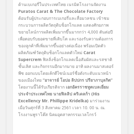
ด้านเบเกอรี่ในประเทศไทย เนรมิตโรงงานจัดงาน
Puratos Carat & The Chocolate Factory
ต้อนรับผู้ประกอบการเบเกอรี่และสื่อมวลชน เข้าชม
กระบวนการผลิตวัตถุดิบช็อกโกแลต แสดงศักยภาพ
ขยายไลน์การผลิตเพิ่มมากขึ้นมากกว่า 4,000 ตันต่อปี
เพื่อตอบรับยอดขายที่เติบโต และรองรับความต้องการ
ของลูกค้าที่เพิ่มมากขึ้นอย่างต่อเนื่อง พร้อมเปิดตัว
ผลิตภัณฑ์วัตถุดิบช็อกโกแลตตัวใหม่
Carat
Supercrem
ฟิลลิ่งช็อกโกแลตเนื้อสัมผัสและรสชาติ
ชั้นเลิศ และกิจกรรมอีกมากมาย อาทิ ผลงานมาสเตอร์
พีซ ออกแบบโดยเค้กดีไซน์เนอร์ชื่อดังระดับแนวหน้า
ของเมืองไทย
“
อาจารย์ โอปอ ลิปปกร ปรียาภาบุลกิต
”
โดยงานนี้ได้รับเกียรติจาก
เอกอัครราชทูตเบลเยี่ยม
ประจำประเทศไทย นาย
ฟิลลิป คริเดลก้า
(His
Excellency Mr. Phillippe Kridelka)
มาร่วมงาน
เมื่อวันศุกร์ที่ 3 สิงหาคม 2561 เวลา 10. 00 น. ณ.
โรงงานพูราโต๊ส นิคมอุตสาหกรรมเวลโกรว์