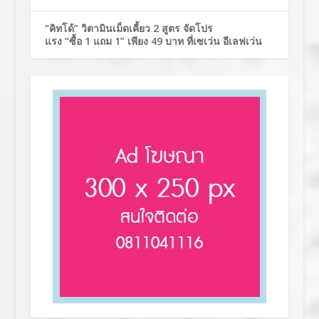
“คิทโด้” วิตามินเม็ดเคี้ยว 2 สูตร จัดโปร
แรง “ซื้อ 1 แถม 1” เพียง 49 บาท ที่เซเว่น อีเลฟเว่น