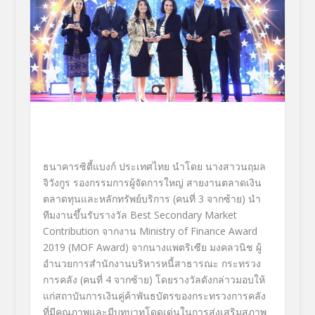
ธนาคารซิตี้แบงก์ ประเทศไทย นำโดย นางสาวนฤมล
จิวังกูร รองกรรมการผู้จัดการใหญ่ สายงานตลาดเงิน
ตลาดทุนและหลั
กทรัพย์บริการ (คนที่ 3 จากซ้าย) นำ
ทีมงานขึ้นรับรางวัล
Best Secondary Market
Contribution
จากงาน
Ministry of Finance Award
2019
(
MOF Award
) จากนางแพตริเซีย มงคลวนิช ผู้
อำนวยการสำนักงานบริหารหนี้
สาธารณะ กระทรวง
การคลัง
(
คนที่ 4 จากซ้าย) โดยรางวัลดังกล่าวมอบให้
แก่
สถาบันการเงินคู่ค้าพันธบั
ตรของกระทรวงการคลัง
ที่มีคุณภาพและมีบทบาทโดดเด่
นในการส่งเสริมสภาพ