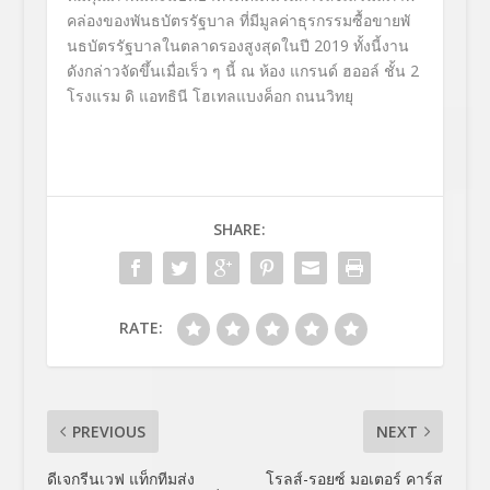
คล่องของพั
นธบัตรรัฐบาล ที่มีมูลค่าธุรกรรมซื้อขายพั
นธบัตรรัฐบาลในตลาดรองสูงสุ
ดในปี
201
9 ทั้งนี้งาน
ดังกล่าวจัดขึ้นเมื่
อเร็ว ๆ นี้ ณ ห้อง แกรนด์ ฮออล์ ชั้น
2
โรงแรม ดิ แอทธินี โฮเทลแบงค็อก
ถนนวิทยุ
SHARE:
RATE:
PREVIOUS
NEXT
ดีเจกรีนเวฟ แท็กทีมส่ง
โรลส์-รอยซ์ มอเตอร์ คาร์ส