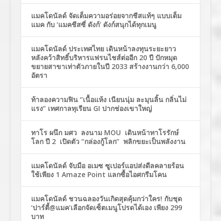
แมคโดนัลด์ จัดเต็มความอร่อยจากชีสแท้ๆ แบบเต็ม
แมค กับ ‘แมคชีสซี่ ดังก์’ ดังก์สนุกได้ทุกเมนู
แมคโดนัลด์ ประเทศไทย เดินหน้าลงทุนระยะยาว
หลังคว้าสิทธิ์บริหารแฟรนไชส์ต่ออีก 20 ปี ปักหมุด
ขยายสาขาเท่าตัวภายในปี 2033 สร้างงานกว่า 6,000
อัตรา
ท้าลองความฟิน “เนื้อแห้ง เนียนนุ่ม ละมุนลิ้น กลิ่นไม่
แรง” เทศกาลทุเรียน GI ปากช่องเขาใหญ่
ทาโร ผนึก มศว ลงนาม MOU เดินหน้าทาโรรักษ์
โลก ปี 2 เปิดตัว “กล่องกู้โลก” พลิกขยะเป็นพลังงาน
แมคโดนัลด์ จับมือ อเมซ ซูเปอร์แอปส่งดีลคลายร้อน
ใช้เพียง 1 Amaze Point แลกซื้อไอศกรีมโคน
แมคโดนัลด์ ชวนฉลองวันเกิดสุดคุ้มกว่าใคร! กับชุด
‘ปาร์ตี้@แมค’เลือกจัดเซ็ตเมนูโปรดได้เอง เพียง 299
บาท