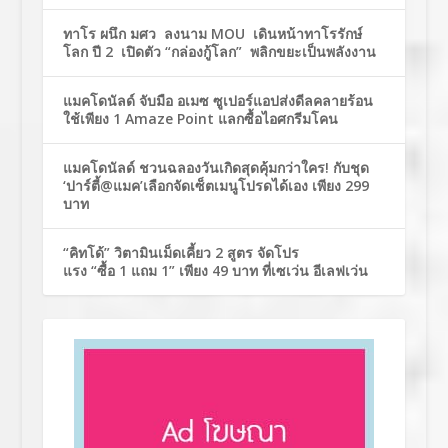
ทาโร ผนึก มศว ลงนาม MOU เดินหน้าทาโรรักษ์
โลก ปี 2 เปิดตัว “กล่องกู้โลก” พลิกขยะเป็นพลังงาน
แมคโดนัลด์ จับมือ อเมซ ซูเปอร์แอปส่งดีลคลายร้อน
ใช้เพียง 1 Amaze Point แลกซื้อไอศกรีมโคน
แมคโดนัลด์ ชวนฉลองวันเกิดสุดคุ้มกว่าใคร! กับชุด
‘ปาร์ตี้@แมค’เลือกจัดเซ็ตเมนูโปรดได้เอง เพียง 299
บาท
“คิทโด้” วิตามินเม็ดเคี้ยว 2 สูตร จัดโปร
แรง “ซื้อ 1 แถม 1” เพียง 49 บาท ที่เซเว่น อีเลฟเว่น