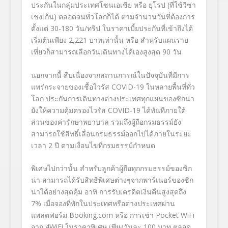
ประกันในกลุ่มประเทศโซนเอเชีย หรือ ยุโรป (ที่ใช้วีซ่า
เชงเก้น) ตลอดจนทั่วโลกก็ได้ ตามจำนวนวันที่ต้องการ
ตั้งแต่ 30-180 วัน/ทริป ในราคาเบี้ยประกันที่เข้าถึงได้
เริ่มต้นเพียง 2,
221 บาทเท่านั้น หรือ สำหรับแผนราย
เที่ยวก็สามารถเลือกวันเดินทางได้เองสูงสุด 90 วัน
นอกจากนี้ สืบเนื่องจากสถานการณ์ในปัจจุบันที่มีการ
แพร่กระจายของเชื้อไวรัส
COVID-19
ในหลายพื้นที่ทั่ว
โลก ประกันการเดินทางต่างประเทศทุกแผนของซิกน่า
ยังให้ความคุ้มครองไวรัส
COVID-
19 ได้ทันทีภายใต้
ส่วนของค่ารักษาพยาบาล รวมถึงผู้ถือกรมธรรม์ยัง
สามารถใช้สิทธิ์เลื่อนกรมธรรม์ออกไปได้ภายในระยะ
เวลา 2 ปี ตามเงื่อนไขที่กรมธรรม์กำหนด
พิเศษไปกว่านั้น สำหรับลูกค้าผู้ถือทุกกรมธรรม์ของซิก
น่า สามารถได้รับสิทธิพิเศษต่างๆจากพาร์เนอร์ของซิก
น่าได้อย่างสุดคุ้ม อาทิ การรับเครดิตเงินคืนสูงสุดถึง
7%
เมื่อจองที่พักในประเทศหรือต่างประเทศผ่าน
แพลตฟอร์ม
Booking.com
หรือ การเช่า
Pocket WiFi
จาก
4WiFi
ในราคาพิเศษ เพียงวันละ
100
บาท
ตลอด