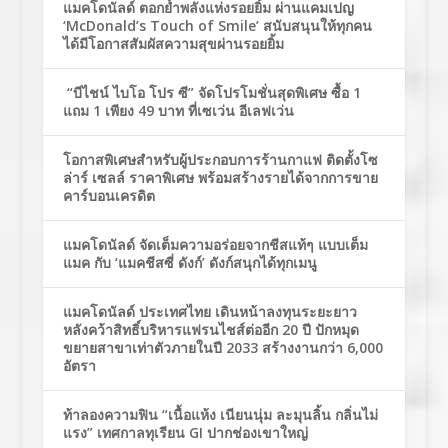
แมคโดนัลด์ ตอกย้ำพลังแห่งรอยยิ้ม ผ่านแคมเปญ
‘McDonald’s Touch of Smile’ สนับสนุนให้ทุกคน
ได้มีโอกาสสัมผัสความสุขผ่านรอยยิ้ม
“บีไชน์ ไบโอ โปร ซี” จัดโปรโมชั่นสุดพิเศษ ซื้อ 1
แถม 1 เพียง 49 บาท ที่เซเว่น อีเลฟเว่น
โอกาสพิเศษสำหรับผู้ประกอบการร้านกาแฟ ติดตั้งโซ
ล่าร์ เซลล์ ราคาพิเศษ พร้อมสร้างรายได้จากการขาย
คาร์บอนเครดิต
แมคโดนัลด์ จัดเต็มความอร่อยจากชีสแท้ๆ แบบเต็ม
แมค กับ ‘แมคชีสซี่ ดังก์’ ดังก์สนุกได้ทุกเมนู
แมคโดนัลด์ ประเทศไทย เดินหน้าลงทุนระยะยาว
หลังคว้าสิทธิ์บริหารแฟรนไชส์ต่ออีก 20 ปี ปักหมุด
ขยายสาขาเท่าตัวภายในปี 2033 สร้างงานกว่า 6,000
อัตรา
ท้าลองความฟิน “เนื้อแห้ง เนียนนุ่ม ละมุนลิ้น กลิ่นไม่
แรง” เทศกาลทุเรียน GI ปากช่องเขาใหญ่