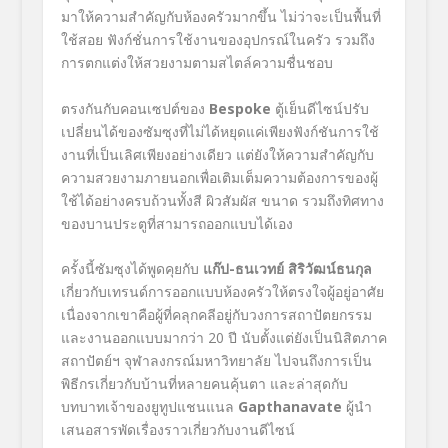
มาให้ความสำคัญกับห้องครัวมากขึ้น ไม่ว่าจะเป็นพื้นที่
ใช้สอย ฟังก์ชั่นการใช้งานของอุปกรณ์ในครัว รวมถึง
การตกแต่งให้สวยงามตามสไตล์ความชื่นชอบ
ตรงกันกับคอนเซปต์ของ
Bespoke
ตู้เย็นดีไซน์ปรับ
เปลี่ยนได้ของซัมซุงที่ไม่ได้หยุดแค่เพียงฟังก์ชันการใช้
งานที่เป็นเลิศเพียงอย่างเดียว แต่ยังให้ความสำคัญกับ
ความสวยงามภายนอกเพื่อเติมเต็มความต้องการของผู้
ใช้ได้อย่างครบถ้วนทั้งสี ผิวสัมผัส ขนาด รวมถึงทิศทาง
ของบานประตูที่สามารถออกแบบได้เอง
ครั้งนี้ซัมซุงได้พูดคุยกับ
แก๊ป-ธนเวทย์ สิริวัฒน์ธนกุล
เกี่ยวกับเทรนด์การออกแบบห้องครัวให้ตรงใจผู้อยู่อาศัย
เนื่องจากเขาคือผู้ที่คลุกคลีอยู่กับวงการสถาปัตยกรรม
และงานออกแบบมากว่า
20
ปี นับตั้งแต่ยังเป็นนิสิตภาค
สถาปัตย์ฯ จุฬาลงกรณ์มหาวิทยาลัย ไปจนถึงการเป็น
พิธีกรเกี่ยวกับบ้านที่หลายคนคุ้นตา และล่าสุดกับ
บทบาทเจ้าของยูทูปแชนแนล
Gapthanavate
ผู้นำ
เสนอสารพัดเรื่องราวเกี่ยวกับงานดีไซน์