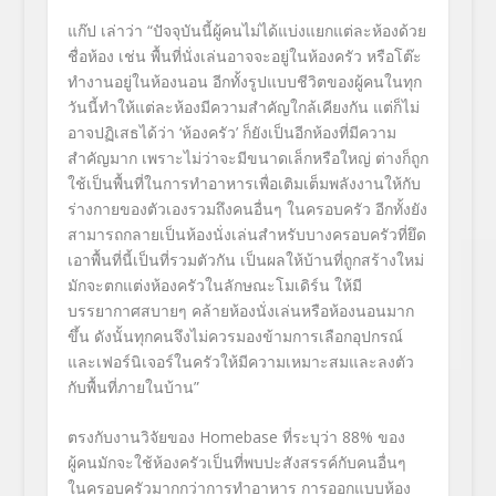
แก๊ป เล่าว่า “ปัจจุบันนี้ผู้คนไม่ได้แบ่งแยกแต่ละห้องด้วย
ชื่อห้อง เช่น พื้นที่นั่งเล่นอาจจะอยู่ในห้องครัว หรือโต๊ะ
ทำงานอยู่ในห้องนอน อีกทั้งรูปแบบชีวิตของผู้คนในทุก
วันนี้ทำให้แต่ละห้องมีความสำคัญใกล้เคียงกัน แต่ก็ไม่
อาจปฏิเสธได้ว่า
‘
ห้องครัว
’
ก็ยังเป็นอีกห้องที่มีความ
สำคัญมาก เพราะไม่ว่าจะมีขนาดเล็กหรือใหญ่ ต่างก็ถูก
ใช้เป็นพื้นที่ในการทำอาหารเพื่อเติมเต็มพลังงานให้กับ
ร่างกายของตัวเองรวมถึงคนอื่นๆ ในครอบครัว อีกทั้งยัง
สามารถกลายเป็นห้องนั่งเล่นสำหรับบางครอบครัวที่ยึด
เอาพื้นที่นี้เป็นที่รวมตัวกัน เป็นผลให้บ้านที่ถูกสร้างใหม่
มักจะตกแต่งห้องครัวในลักษณะโมเดิร์น ให้มี
บรรยากาศสบายๆ คล้ายห้องนั่งเล่นหรือห้องนอนมาก
ขึ้น ดังนั้นทุกคนจึงไม่ควรมองข้ามการเลือกอุปกรณ์
และเฟอร์นิเจอร์ในครัวให้มีความเหมาะสมและลงตัว
กับพื้นที่ภายในบ้าน”
ตรงกับงานวิจัยของ
Homebase
ที่ระบุว่า
88%
ของ
ผู้คนมักจะใช้ห้องครัวเป็นที่พบปะสังสรรค์กับคนอื่นๆ
ในครอบครัวมากกว่าการทำอาหาร การออกแบบห้อง