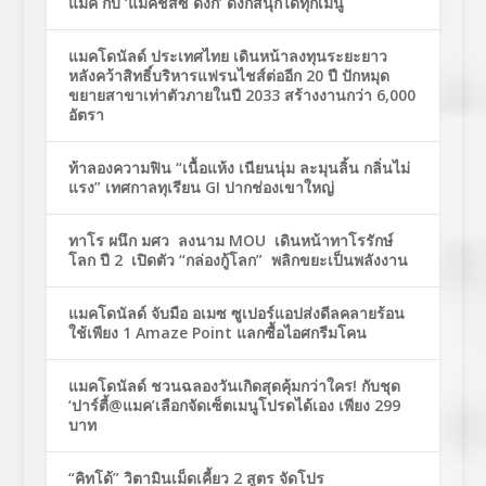
แมค กับ ‘แมคชีสซี่ ดังก์’ ดังก์สนุกได้ทุกเมนู
แมคโดนัลด์ ประเทศไทย เดินหน้าลงทุนระยะยาว
หลังคว้าสิทธิ์บริหารแฟรนไชส์ต่ออีก 20 ปี ปักหมุด
ขยายสาขาเท่าตัวภายในปี 2033 สร้างงานกว่า 6,000
อัตรา
ท้าลองความฟิน “เนื้อแห้ง เนียนนุ่ม ละมุนลิ้น กลิ่นไม่
แรง” เทศกาลทุเรียน GI ปากช่องเขาใหญ่
ทาโร ผนึก มศว ลงนาม MOU เดินหน้าทาโรรักษ์
โลก ปี 2 เปิดตัว “กล่องกู้โลก” พลิกขยะเป็นพลังงาน
แมคโดนัลด์ จับมือ อเมซ ซูเปอร์แอปส่งดีลคลายร้อน
ใช้เพียง 1 Amaze Point แลกซื้อไอศกรีมโคน
แมคโดนัลด์ ชวนฉลองวันเกิดสุดคุ้มกว่าใคร! กับชุด
‘ปาร์ตี้@แมค’เลือกจัดเซ็ตเมนูโปรดได้เอง เพียง 299
บาท
“คิทโด้” วิตามินเม็ดเคี้ยว 2 สูตร จัดโปร