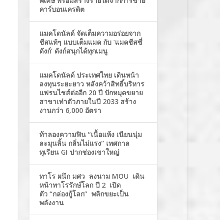
พิเศษ พร้อมสร้างรายได้จากการขาย
คาร์บอนเครดิต
แมคโดนัลด์ จัดเต็มความอร่อยจาก
ชีสแท้ๆ แบบเต็มแมค กับ ‘แมคชีสซี่
ดังก์’ ดังก์สนุกได้ทุกเมนู
แมคโดนัลด์ ประเทศไทย เดินหน้า
ลงทุนระยะยาว หลังคว้าสิทธิ์บริหาร
แฟรนไชส์ต่ออีก 20 ปี ปักหมุดขยาย
สาขาเท่าตัวภายในปี 2033 สร้าง
งานกว่า 6,000 อัตรา
ท้าลองความฟิน “เนื้อแห้ง เนียนนุ่ม
ละมุนลิ้น กลิ่นไม่แรง” เทศกาล
ทุเรียน GI ปากช่องเขาใหญ่
ทาโร ผนึก มศว ลงนาม MOU เดิน
หน้าทาโรรักษ์โลก ปี 2 เปิด
ตัว “กล่องกู้โลก” พลิกขยะเป็น
พลังงาน