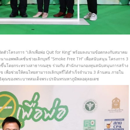
เปิดตัวโครงการ
“
เลิกเพื่อพ่อ
Quit for King”
พร้อมลงนามข้อตกลงกับสมาคม
นาแอพพลิเคชั่นช่
วยเลิกบุหรี่
“
Smoke Free TH
”
เพื่อสนับสนุน โครงการ
3
 ริเริ่มขึ้นโดยกระทรวงสาธารณสุข ร่วมกับ สำนักงานกองทุนสนับสนุนการสร้
าง
 เพื่อช่วยให้คนไทยสามารถเลิกบุ
หรี่ได้สำเร็จจำนวน
3
ล้านคน ภายใน
ิ
คุณของพระบาทสมเด็จพระปรมิ
นทรมหาภูมิพลอดุลยเดช