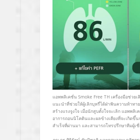
แอพพลิเคชั่น
Smoke Free TH
เครื่องมือช่วยเลิก
แนะนำที่ช่วยให้ผู้เลิกบุหรี่
ได้ฝ่าฟันความท้าทาย
สร้างแรงจูงใจ เมื่อนักสูบตั้งใจจะเลิก แอพพลิเ
อาการถอนนิโคติ
นและผลข้างเคียงที่จะเกิดขึ้
น
สำเร็จที่ผ่านมา
และสามารถโทรปรึกษาทีมผู้เชี่
ภญ.ดร.ศิริรัตน์ ตันปิชาติ นายกสมาคมเภสัชก