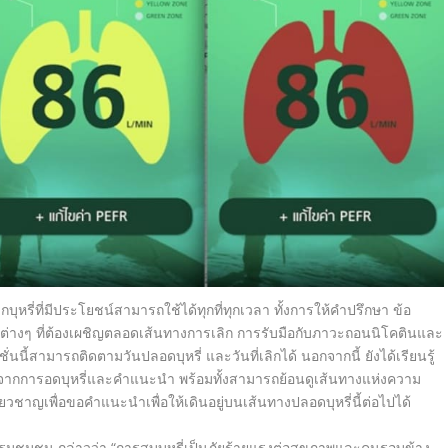
บุหรี่ที่มี
ประโยชน์สามารถใช้ได้ทุกที่ทุ
กเวลา ทั้งการให้คำปรึกษา ข้อ
ต่างๆ ที่ต้องเผชิญตลอดเส้นทางการเลิก การรับมือกับภาวะถอนนิโคติ
นและ
คชั่นนี้สามารถติดตามวั
นปลอดบุหรี่ และวันที่เลิกได้ นอกจากนี้ ยังได้เรียนรู้
จากการอดบุหรี่และคำแนะนำ
พร้อมทั้งสามารถย้อนดูเส้
นทางแห่งความ
ยวชาญเพื่อขอคำแนะนำเพื่อให้เดิ
นอยู่บนเส้นทางปลอดบุหรี่นี้ต่
อไปได้
รรมชุมชน กล่าวว่า
“
การสูบบุหรี่เป็นภัยร้ายแรงต่
อสุขภาพและคนรอบข้าง