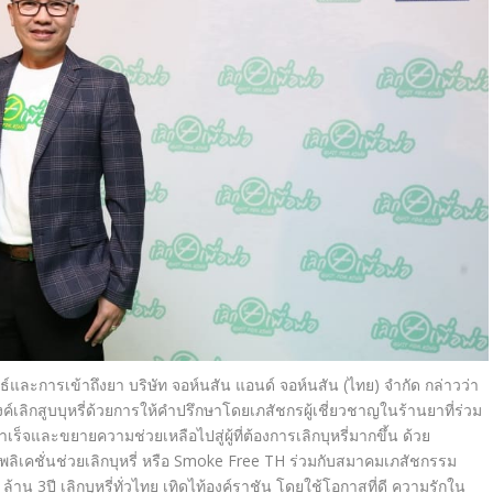
ธ์
และการเข้าถึงยา บริษัท จอห์นสัน แอนด์ จอห์นสัน (ไทย) จำกัด
กล่าวว่า
์เลิกสูบบุ
หรี่ด้วยการให้คำปรึกษาโดยเภสั
ชกรผู้เชี่ยวชาญในร้านยาที่ร่
วม
เร็
จและขยายความช่วยเหลือไปสู่ผู้
ที่ต้องการเลิกบุหรี่มากขึ้น
ด้วย
ลิเคชั่นช่วยเลิกบุหรี่
หรือ
Smoke Free TH
ร่วมกับสมาคมเภสัชกรรม
ล้าน
3
ปี เลิกบุหรี่ทั่วไทย เทิดไท้องค์ราชัน โดยใช้โอกาสที่ดี ความรักใน