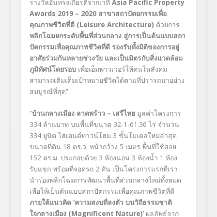
รางวัลอันทรงเกียรติจากเวที
Asia Pacific Property
Awards 2019
–
2020
สาขาสถาปัตยกรรมเพื่อ
คุณภาพชีวิตที่ดี (
Leisure Architecture)
ด้วยการ
พลิกโฉมยกระดับ
พื้นที่ส่วนกลาง สู่การเป็นต้นแบบสถา
ปัตกรรมเพื่อคุณภาพชีวิตที่ดี รองรับทั้งมิติของการอยู่
อาศัย
ร่วมกันหลายช่วงวัย และเป็นมิตรกับสิ่งแวดล้อม
ภูมิทัศน์โดยรอบ
เพื่อเอ็มพาวเวอร์ให้คนในสังคม
สามารถเติมเต็มเป้าหมายชีวิตได้ตามที่ปรารถนาอย่าง
สมบูรณ์ที่สุด”
“
บ้านกลางเมือง ลาดพร้าว
–
เสรีไทย
มูลค่าโครงการ
334
ล้านบาท บนพื้นที่ขนาด
32-1-61.36
ไร่ จำนวน
334
ยูนิต ไฮเอนด์ทาวน์โฮม
3
ชั้นโมเดลใหม่ล่าสุด
ขนาดที่ดิน
18
ตร.ว
.
หน้ากว้าง
5
เมตร พื้นที่ใช้สอย
152
ตร.ม. ประกอบด้วย
3
ห้องนอน
3
ห้องน้ำ
1
ห้อง
รับแขก พร้อมที่จอดรถ
2
คัน เป็นโครงการแรกที่เรา
นำร่องพลิกโฉมการพัฒนาพื้นที่ส่วนกลางใหม่ทั้งหมด
เพื่อให้เป็นต้นแบบสถาปัตกรรมเพื่อคุณภาพชีวิตที่ดี
ภายใต้แนวคิด
‘
ความสงบที่ลงตัว บนวิถีธรรมชาติ
ใจกลางเมือง
(Magnificent Nature)
’
ผลลัพธ์จาก