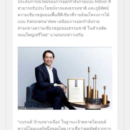
ประสบการณ์ใหม่ของการออกกำลังกายแบบ
Indoor
ที่
สามารถ
รับประโยชน์จากแสงธรรมชาติ และภูมิทัศน์
ความเขียวชอุ่มของพื้นที่สีเขียวที่รายล้อมโครงการได้
แบบ
Panorama View
เสมือนการออกกำลังกาย
ท่ามกลางความเขียวชอุ่มของธรรมชาติ ในทำเลติด
ถนนใหญ่เสรีไทย
”
นายภมรกล่าวเสริม
“
แบรนด์
‘
บ้านกลางเมือง
’
ในฐานะเจ้าตลาดไฮเอนด์
ทาวน์โฮมเบอร์หนึ่งของไทย เราเชื่อว่าผลลัพธ์จากการ