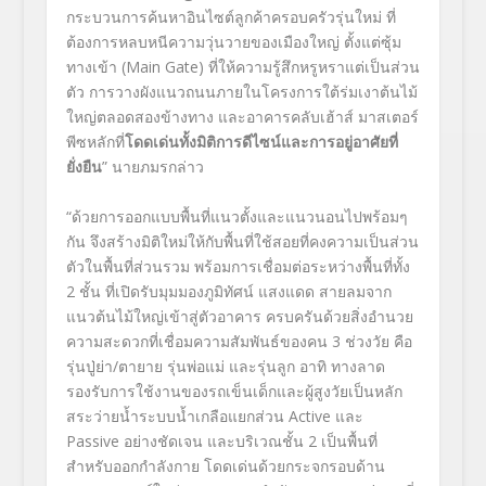
กระบวนการค้นหาอินไซต์ลูกค้าครอบครัวรุ่นใหม่ ที่
ต้องการหลบหนีความวุ่นวายของเมืองใหญ่ ตั้งแต่ซุ้ม
ทางเข้า (
Main Gate
) ที่ให้ความรู้สึกหรูหราแต่เป็นส่วน
ตัว การวางผังแนวถนนภายในโครงการใต้ร่มเงาต้นไม้
ใหญ่ตลอดสองข้างทาง และอาคารคลับเฮ้าส์ มาสเตอร์
พีซหลักที่
โดดเด่นทั้งมิติการดีไซน์และ
การอยู่อาศัยที่
ยั่งยืน
”
นายภมรกล่าว
“
ด้วยการออกแบบพื้นที่แนวตั้งและแนวนอนไปพร้อมๆ
กัน จึงสร้างมิติใหม่ให้กับพื้นที่ใช้สอยที่คงความเป็นส่วน
ตัวในพื้นที่ส่วนรวม พร้อมการเชื่อมต่อระหว่างพื้นที่ทั้ง
2
ชั้น ที่เปิดรับมุมมองภูมิทัศน์ แสงแดด สายลม
จาก
แนวต้นไม้ใหญ่เข้าสู่ตัวอาคาร ครบครันด้วยสิ่งอำนวย
ความสะดวกที่เชื่อมความสัมพันธ์ของคน
3
ช่วงวัย
คือ
รุ่นปู่ย่า/ตายาย รุ่นพ่อแม่ และรุ่นลูก อาทิ ทางลาด
รองรับการใช้งานของรถเข็นเด็กและผู้สูงวัยเป็นหลัก
สระว่ายน้ำระบบน้ำเกลือแยกส่วน
Active
และ
Passive
อย่างชัดเจน และบริเวณชั้น
2
เป็นพื้นที่
สำหรับ
ออกกำลังกาย โดดเด่นด้วยกระจกรอบด้าน