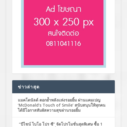
ข่าวล่าสุด
แมคโดนัลด์ ตอกย้ำพลังแห่งรอยยิ้ม ผ่านแคมเปญ
‘McDonald’s Touch of Smile’ สนับสนุนให้ทุกคน
ได้มีโอกาสสัมผัสความสุขผ่านรอยยิ้ม
“บีไชน์ ไบโอ โปร ซี” จัดโปรโมชั่นสุดพิเศษ ซื้อ 1