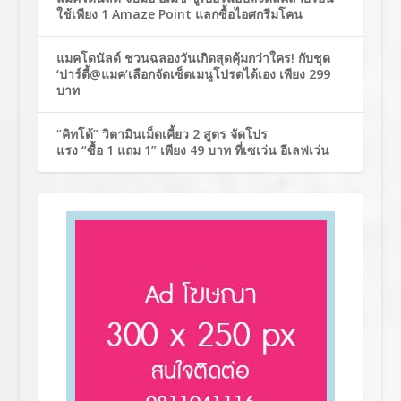
ใช้เพียง 1 Amaze Point แลกซื้อไอศกรีมโคน
แมคโดนัลด์ ชวนฉลองวันเกิดสุดคุ้มกว่าใคร! กับชุด
‘ปาร์ตี้@แมค’เลือกจัดเซ็ตเมนูโปรดได้เอง เพียง 299
บาท
“คิทโด้” วิตามินเม็ดเคี้ยว 2 สูตร จัดโปร
แรง “ซื้อ 1 แถม 1” เพียง 49 บาท ที่เซเว่น อีเลฟเว่น