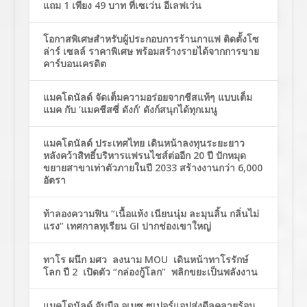
แถม 1 เพียง 49 บาท ที่เซเว่น อีเลฟเว่น
โอกาสพิเศษสำหรับผู้ประกอบการร้านกาแฟ ติดตั้งโซ
ล่าร์ เซลล์ ราคาพิเศษ พร้อมสร้างรายได้จากการขาย
คาร์บอนเครดิต
แมคโดนัลด์ จัดเต็มความอร่อยจากชีสแท้ๆ แบบเต็ม
แมค กับ ‘แมคชีสซี่ ดังก์’ ดังก์สนุกได้ทุกเมนู
แมคโดนัลด์ ประเทศไทย เดินหน้าลงทุนระยะยาว
หลังคว้าสิทธิ์บริหารแฟรนไชส์ต่ออีก 20 ปี ปักหมุด
ขยายสาขาเท่าตัวภายในปี 2033 สร้างงานกว่า 6,000
อัตรา
ท้าลองความฟิน “เนื้อแห้ง เนียนนุ่ม ละมุนลิ้น กลิ่นไม่
แรง” เทศกาลทุเรียน GI ปากช่องเขาใหญ่
ทาโร ผนึก มศว ลงนาม MOU เดินหน้าทาโรรักษ์
โลก ปี 2 เปิดตัว “กล่องกู้โลก” พลิกขยะเป็นพลังงาน
แมคโดนัลด์ จับมือ อเมซ ซูเปอร์แอปส่งดีลคลายร้อน