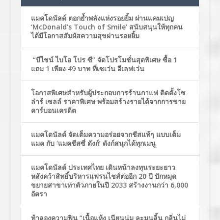
แมคโดนัลด์ ตอกย้ำพลังแห่งรอยยิ้ม ผ่านแคมเปญ
‘McDonald’s Touch of Smile’ สนับสนุนให้ทุกคน
ได้มีโอกาสสัมผัสความสุขผ่านรอยยิ้ม
“บีไชน์ ไบโอ โปร ซี” จัดโปรโมชั่นสุดพิเศษ ซื้อ 1
แถม 1 เพียง 49 บาท ที่เซเว่น อีเลฟเว่น
โอกาสพิเศษสำหรับผู้ประกอบการร้านกาแฟ ติดตั้งโซ
ล่าร์ เซลล์ ราคาพิเศษ พร้อมสร้างรายได้จากการขาย
คาร์บอนเครดิต
แมคโดนัลด์ จัดเต็มความอร่อยจากชีสแท้ๆ แบบเต็ม
แมค กับ ‘แมคชีสซี่ ดังก์’ ดังก์สนุกได้ทุกเมนู
แมคโดนัลด์ ประเทศไทย เดินหน้าลงทุนระยะยาว
หลังคว้าสิทธิ์บริหารแฟรนไชส์ต่ออีก 20 ปี ปักหมุด
ขยายสาขาเท่าตัวภายในปี 2033 สร้างงานกว่า 6,000
อัตรา
ท้าลองความฟิน “เนื้อแห้ง เนียนนุ่ม ละมุนลิ้น กลิ่นไม่