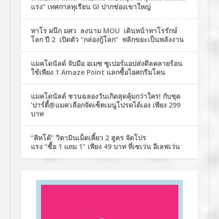
แรง” เทศกาลทุเรียน GI ปากช่องเขาใหญ่
ทาโร ผนึก มศว ลงนาม MOU เดินหน้าทาโรรักษ์
โลก ปี 2 เปิดตัว “กล่องกู้โลก” พลิกขยะเป็นพลังงาน
แมคโดนัลด์ จับมือ อเมซ ซูเปอร์แอปส่งดีลคลายร้อน
ใช้เพียง 1 Amaze Point แลกซื้อไอศกรีมโคน
แมคโดนัลด์ ชวนฉลองวันเกิดสุดคุ้มกว่าใคร! กับชุด
‘ปาร์ตี้@แมค’เลือกจัดเซ็ตเมนูโปรดได้เอง เพียง 299
บาท
“คิทโด้” วิตามินเม็ดเคี้ยว 2 สูตร จัดโปร
แรง “ซื้อ 1 แถม 1” เพียง 49 บาท ที่เซเว่น อีเลฟเว่น