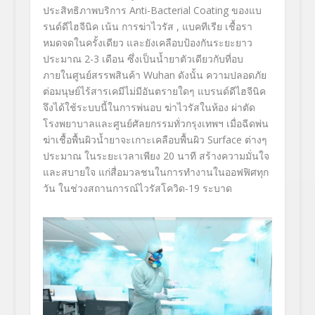
ประสิทธิภาพบริ
การ
Anti-Bacterial
Coating
ของแบ
รนด์ดีไฮจีนิค เน้น การฆ่าไวรัส , แบคทีเรีย เชื้อรา
หมดจดในครั้งเดียว และยังเคลือบป้องกั
นระยะยาว
ประมาณ
2-3
เดือน ซึ่งเป็นน้ำยาตัวเดียวกับที่
อบ
ภายในศูนย์สรรพสินค้า
Wuhan
ดังนั้น ความปลอดภัย
ต่อมนุษย์ไร้สารเคมี
ไม่มีอันตรายใดๆ แบรนด์ดีไฮจีนิค
จึงได้ใช้ระบบนี้
ในการพ่นอบ ฆ่าไวรัสในห้อง ผ่าตัด
โรงพยาบาลและศูนย์ศัลยกรรมทั่
วกรุงเทพฯ เมื่อฉีดพ่น
ฆ่าเชื้อพื้นผิวน้ำ
ยาจะเกาะเคลือบพื้นผิว
Surface
ต่างๆ
ประมาณ ในระยะเวลาเพียง 20 นาที สร้างความมั่นใจ
และสบายใจ แก่สื่อมวลชนในการทำงานในออฟฟิ
ศทุก
วัน ในช่วงสถานการณ์ไวรัสโควิด-19 ระบาด