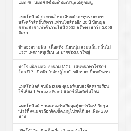
แมค กับ ‘แมคชีสซี่ ดังก์’ ดังก์สนุกได้ทุกเมนู
แมคโดนัลด์ ประเทศไทย เดินหน้าลงทุนระยะยาว
หลังคว้าสิทธิ์บริหารแฟรนไชส์ต่ออีก 20 ปี ปักหมุด
ขยายสาขาเท่าตัวภายในปี 2033 สร้างงานกว่า 6,000
อัตรา
ท้าลองความฟิน “เนื้อแห้ง เนียนนุ่ม ละมุนลิ้น กลิ่นไม่
แรง” เทศกาลทุเรียน GI ปากช่องเขาใหญ่
ทาโร ผนึก มศว ลงนาม MOU เดินหน้าทาโรรักษ์
โลก ปี 2 เปิดตัว “กล่องกู้โลก” พลิกขยะเป็นพลังงาน
แมคโดนัลด์ จับมือ อเมซ ซูเปอร์แอปส่งดีลคลายร้อน
ใช้เพียง 1 Amaze Point แลกซื้อไอศกรีมโคน
แมคโดนัลด์ ชวนฉลองวันเกิดสุดคุ้มกว่าใคร! กับชุด
‘ปาร์ตี้@แมค’เลือกจัดเซ็ตเมนูโปรดได้เอง เพียง 299
บาท
“คิทโด้” วิตามินเม็ดเคี้ยว 2 สูตร จัดโปร