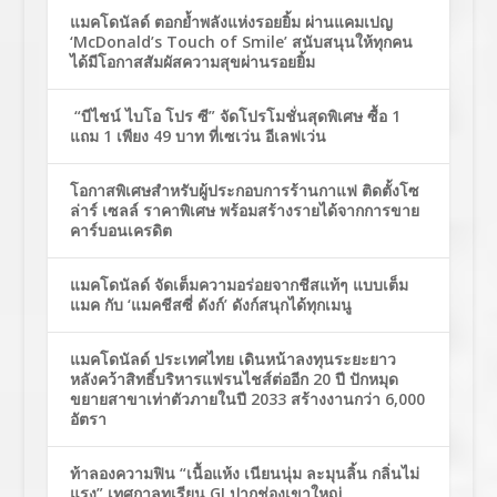
แมคโดนัลด์ ตอกย้ำพลังแห่งรอยยิ้ม ผ่านแคมเปญ
‘McDonald’s Touch of Smile’ สนับสนุนให้ทุกคน
ได้มีโอกาสสัมผัสความสุขผ่านรอยยิ้ม
“บีไชน์ ไบโอ โปร ซี” จัดโปรโมชั่นสุดพิเศษ ซื้อ 1
แถม 1 เพียง 49 บาท ที่เซเว่น อีเลฟเว่น
โอกาสพิเศษสำหรับผู้ประกอบการร้านกาแฟ ติดตั้งโซ
ล่าร์ เซลล์ ราคาพิเศษ พร้อมสร้างรายได้จากการขาย
คาร์บอนเครดิต
แมคโดนัลด์ จัดเต็มความอร่อยจากชีสแท้ๆ แบบเต็ม
แมค กับ ‘แมคชีสซี่ ดังก์’ ดังก์สนุกได้ทุกเมนู
แมคโดนัลด์ ประเทศไทย เดินหน้าลงทุนระยะยาว
หลังคว้าสิทธิ์บริหารแฟรนไชส์ต่ออีก 20 ปี ปักหมุด
ขยายสาขาเท่าตัวภายในปี 2033 สร้างงานกว่า 6,000
อัตรา
ท้าลองความฟิน “เนื้อแห้ง เนียนนุ่ม ละมุนลิ้น กลิ่นไม่
แรง” เทศกาลทุเรียน GI ปากช่องเขาใหญ่