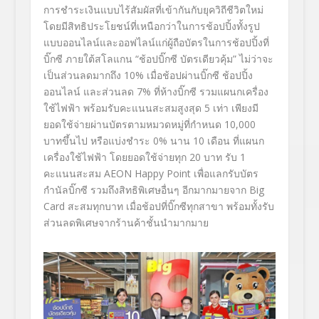
การชำระเงินแบบไร้สัมผั
สที่เข้ากันกับยุควิถีชีวิตใหม่
โดยมีสิทธิประโยชน์ที่เหนือกว่
าในการช้อปปิ้งทั้งรู
ป
แบบออนไลน์และออฟไลน์แก่ผู้ถื
อบัตรในการช้อปปิ้งที่
บิ๊กซี ภายใต้สโลแกน “ช้อปบิ๊กซี บัตรเดียวคุ้ม” ไม่ว่าจะ
เป็นส่วนลดมากถึง
10
% เมื่อช้อปผ่านบิ๊กซี ช้อปปิ้ง
ออนไลน์ และส่วนลด
7
% ที่ห้างบิ๊กซี รวมแผนกเครื่อง
ใช้ไฟฟ้า พร้อมรับคะแนนสะสมสูงสุด
5
เท่า เพียงมี
ยอดใช้จ่ายผ่านบั
ตรตามหมวดหมู่ที่กำหนด
10,000
บาทขึ้นไป หรือแบ่งชำระ
0
% นาน
10
เดือน ที่แผนก
เครื่องใช้ไฟฟ้า โดยยอดใช้จ่ายทุก
20
บาท รับ
1
คะแนนสะสม
AEON Happy Point
เพื่อแลกรับบัตร
กำนัลบิ๊กซี รวมถึงสิทธิพิเศษอื่นๆ อีกมากมายจาก
Big
Card
สะสมทุกบาท
เมื่อช้อปที่บิ๊กซีทุกสาขา พร้อมทั้งรับ
ส่วนลดพิเศษจากร้
านค้าชั้นนำมากมาย