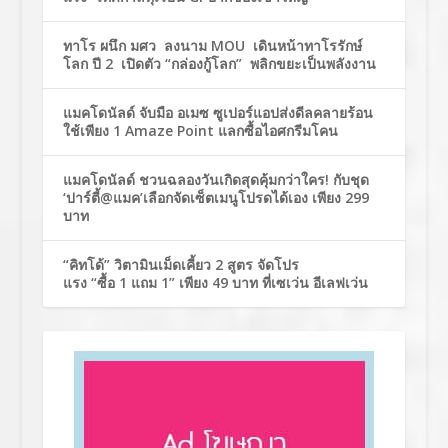
ทาโร ผนึก มศว ลงนาม MOU เดินหน้าทาโรรักษ์
โลก ปี 2 เปิดตัว “กล่องกู้โลก” พลิกขยะเป็นพลังงาน
แมคโดนัลด์ จับมือ อเมซ ซูเปอร์แอปส่งดีลคลายร้อน
ใช้เพียง 1 Amaze Point แลกซื้อไอศกรีมโคน
แมคโดนัลด์ ชวนฉลองวันเกิดสุดคุ้มกว่าใคร! กับชุด
‘ปาร์ตี้@แมค’เลือกจัดเซ็ตเมนูโปรดได้เอง เพียง 299
บาท
“คิทโด้” วิตามินเม็ดเคี้ยว 2 สูตร จัดโปร
แรง “ซื้อ 1 แถม 1” เพียง 49 บาท ที่เซเว่น อีเลฟเว่น