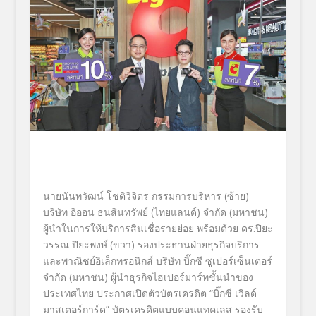
นายนันทวัฒน์ โชติวิจิตร กรรมการบริหาร (ซ้าย)
บริษัท อิออน ธนสินทรัพย์ (ไทยแลนด์) จำกัด (มหาชน)
ผู้นำในการให้บริการสินเชื่
อรายย่อย พร้อมด้วย ดร.ปิยะ
วรรณ ปิยะพงษ์ (ขวา) รองประธานฝ่ายธุรกิจบริ
การ
และพาณิชย์อิเล็กทรอนิกส์ บริษัท บิ๊กซี ซูเปอร์เซ็นเตอร์
จำกัด (มหาชน) ผู้นำธุรกิจไฮเปอร์มาร์ทชั้
นนำของ
ประเทศไทย
ประกาศเปิดตัวบัตรเครดิต “บิ๊กซี เวิลด์
มาสเตอร์การ์ด” บัตรเครดิตแบบคอนแทคเลส
รองรับ