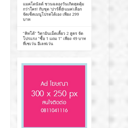
แมคโดนัลด์ ชวนฉลองวันเกิดสุดคุ้ม
กว่าใคร! กับชุด ‘ปาร์ตี้@แมค’เลือก
จัดเซ็ตเมนูโปรดได้เอง เพียง 299
บาท
“คิทโด้” วิตามินเม็ดเคี้ยว 2 สูตร จัด
โปรแรง “ซื้อ 1 แถม 1” เพียง 49 บาท
ที่เซเว่น อีเลฟเว่น