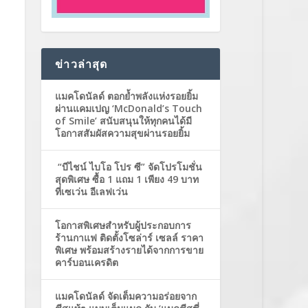
ข่าวล่าสุด
แมคโดนัลด์ ตอกย้ำพลังแห่งรอยยิ้ม
ผ่านแคมเปญ ‘McDonald’s Touch
of Smile’ สนับสนุนให้ทุกคนได้มี
โอกาสสัมผัสความสุขผ่านรอยยิ้ม
“บีไชน์ ไบโอ โปร ซี” จัดโปรโมชั่น
สุดพิเศษ ซื้อ 1 แถม 1 เพียง 49 บาท
ที่เซเว่น อีเลฟเว่น
โอกาสพิเศษสำหรับผู้ประกอบการ
ร้านกาแฟ ติดตั้งโซล่าร์ เซลล์ ราคา
พิเศษ พร้อมสร้างรายได้จากการขาย
คาร์บอนเครดิต
แมคโดนัลด์ จัดเต็มความอร่อยจาก