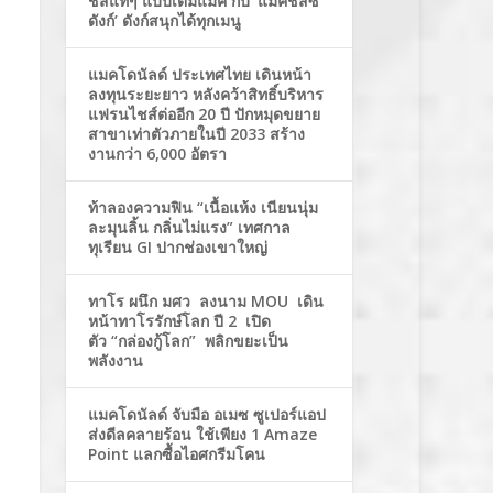
ชีสแท้ๆ แบบเต็มแมค กับ ‘แมคชีสซี่
ดังก์’ ดังก์สนุกได้ทุกเมนู
แมคโดนัลด์ ประเทศไทย เดินหน้า
ลงทุนระยะยาว หลังคว้าสิทธิ์บริหาร
แฟรนไชส์ต่ออีก 20 ปี ปักหมุดขยาย
สาขาเท่าตัวภายในปี 2033 สร้าง
งานกว่า 6,000 อัตรา
ท้าลองความฟิน “เนื้อแห้ง เนียนนุ่ม
ละมุนลิ้น กลิ่นไม่แรง” เทศกาล
ทุเรียน GI ปากช่องเขาใหญ่
ทาโร ผนึก มศว ลงนาม MOU เดิน
หน้าทาโรรักษ์โลก ปี 2 เปิด
ตัว “กล่องกู้โลก” พลิกขยะเป็น
พลังงาน
แมคโดนัลด์ จับมือ อเมซ ซูเปอร์แอป
ส่งดีลคลายร้อน ใช้เพียง 1 Amaze
Point แลกซื้อไอศกรีมโคน