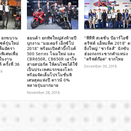
ัน ยกขบวน
ฮอนด้า ยกทัพใหญ่ส่งท้ายปี
“พีทีที สเตชั่น บีอาร์ไอซี
ค์รุ่นใหม่
บุกงาน “มอเตอร์ เอ็กซ์โป
ดริฟต์ แอ็ทแท็ค 2018” 
ต็มอัตรา
2018” พร้อมเปิดตัวบิ๊กไบค์
ยิ่งใหญ่ “ชาร์ลส์” นักขับ
พิเศษเพื่อ
500 Series โฉมใหม่ และ
ฮ่องกงกระชากตำแหน่ง
ในงาน
CBR650R, CB650R เอาใจ
“ดริฟต์ก๊อด” จากไทย
รั้งที่ 36
สายสปอร์ต ให้คนไทยได้ใช้
December 30, 2018
เป็นประเทศแรกของโลก
19
พร้อมจัดเต็มโปรโมชั่นพิ
เศษสุดแห่งปี ดาวน์ 0%
หลายรุ่นมากมาย
November 28, 2018