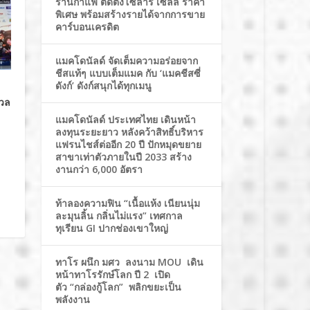
ร้านกาแฟ ติดตั้งโซล่าร์ เซลล์ ราคา
พิเศษ พร้อมสร้างรายได้จากการขาย
คาร์บอนเครดิต
แมคโดนัลด์ จัดเต็มความอร่อยจาก
ชีสแท้ๆ แบบเต็มแมค กับ ‘แมคชีสซี่
ดังก์’ ดังก์สนุกได้ทุกเมนู
ดวล
แมคโดนัลด์ ประเทศไทย เดินหน้า
ลงทุนระยะยาว หลังคว้าสิทธิ์บริหาร
แฟรนไชส์ต่ออีก 20 ปี ปักหมุดขยาย
สาขาเท่าตัวภายในปี 2033 สร้าง
งานกว่า 6,000 อัตรา
ท้าลองความฟิน “เนื้อแห้ง เนียนนุ่ม
ละมุนลิ้น กลิ่นไม่แรง” เทศกาล
ทุเรียน GI ปากช่องเขาใหญ่
ทาโร ผนึก มศว ลงนาม MOU เดิน
หน้าทาโรรักษ์โลก ปี 2 เปิด
ตัว “กล่องกู้โลก” พลิกขยะเป็น
พลังงาน