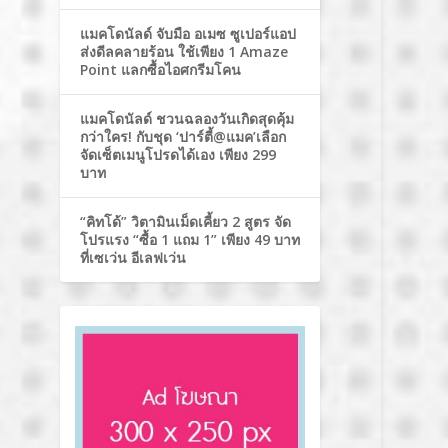
แมคโดนัลด์ จับมือ อเมซ ซูเปอร์แอป
ส่งดีลคลายร้อน ใช้เพียง 1 Amaze
Point แลกซื้อไอศกรีมโคน
แมคโดนัลด์ ชวนฉลองวันเกิดสุดคุ้ม
กว่าใคร! กับชุด ‘ปาร์ตี้@แมค’เลือก
จัดเซ็ตเมนูโปรดได้เอง เพียง 299
บาท
“คิทโด้” วิตามินเม็ดเคี้ยว 2 สูตร จัด
โปรแรง “ซื้อ 1 แถม 1” เพียง 49 บาท
ที่เซเว่น อีเลฟเว่น