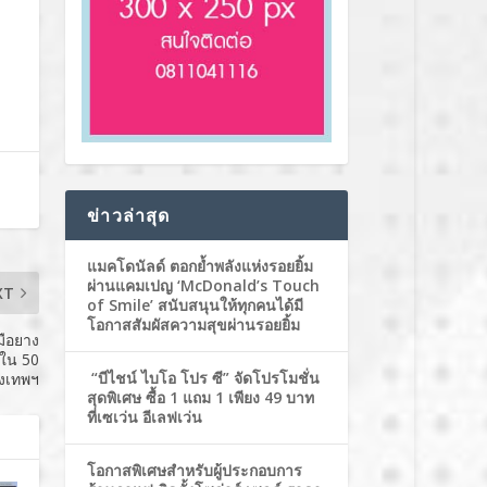
ข่าวล่าสุด
แมคโดนัลด์ ตอกย้ำพลังแห่งรอยยิ้ม
ผ่านแคมเปญ ‘McDonald’s Touch
XT
of Smile’ สนับสนุนให้ทุกคนได้มี
โอกาสสัมผัสความสุขผ่านรอยยิ้ม
มือยาง
นใน 50
“บีไชน์ ไบโอ โปร ซี” จัดโปรโมชั่น
ุงเทพฯ
สุดพิเศษ ซื้อ 1 แถม 1 เพียง 49 บาท
ที่เซเว่น อีเลฟเว่น
โอกาสพิเศษสำหรับผู้ประกอบการ