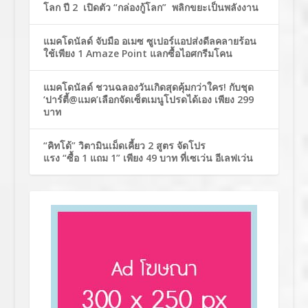
โลก ปี 2 เปิดตัว “กล่องกู้โลก” พลิกขยะเป็นพลังงาน
แมคโดนัลด์ จับมือ อเมซ ซูเปอร์แอปส่งดีลคลายร้อน
ใช้เพียง 1 Amaze Point แลกซื้อไอศกรีมโคน
แมคโดนัลด์ ชวนฉลองวันเกิดสุดคุ้มกว่าใคร! กับชุด
‘ปาร์ตี้@แมค’เลือกจัดเซ็ตเมนูโปรดได้เอง เพียง 299
บาท
“คิทโด้” วิตามินเม็ดเคี้ยว 2 สูตร จัดโปร
แรง “ซื้อ 1 แถม 1” เพียง 49 บาท ที่เซเว่น อีเลฟเว่น