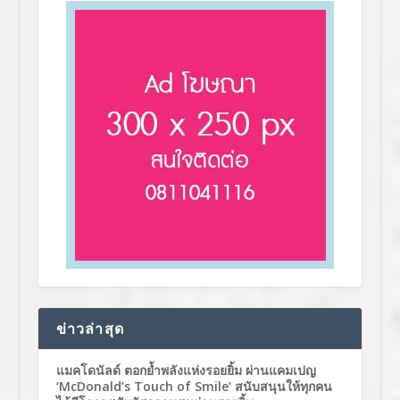
ข่าวล่าสุด
แมคโดนัลด์ ตอกย้ำพลังแห่งรอยยิ้ม ผ่านแคมเปญ
‘McDonald’s Touch of Smile’ สนับสนุนให้ทุกคน