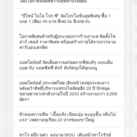
ได้มีโอกาสสัมผัสความสุขผ่านรอยยิ้ม
“บีไชน์ ไบโอ โปร ซี” จัดโปรโมชั่นสุดพิเศษ ซื้อ 1
แถม 1 เพียง 49 บาท ที่เซเว่น อีเลฟเว่น
โอกาสพิเศษสำหรับผู้ประกอบการร้านกาแฟ ติดตั้งโซ
ล่าร์ เซลล์ ราคาพิเศษ พร้อมสร้างรายได้จากการขาย
คาร์บอนเครดิต
แมคโดนัลด์ จัดเต็มความอร่อยจากชีสแท้ๆ แบบเต็ม
แมค กับ ‘แมคชีสซี่ ดังก์’ ดังก์สนุกได้ทุกเมนู
แมคโดนัลด์ ประเทศไทย เดินหน้าลงทุนระยะยาว
หลังคว้าสิทธิ์บริหารแฟรนไชส์ต่ออีก 20 ปี ปักหมุด
ขยายสาขาเท่าตัวภายในปี 2033 สร้างงานกว่า 6,000
อัตรา
ท้าลองความฟิน “เนื้อแห้ง เนียนนุ่ม ละมุนลิ้น กลิ่นไม่
แรง” เทศกาลทุเรียน GI ปากช่องเขาใหญ่
ทาโร ผนึก มศว ลงนาม MOU เดินหน้าทาโรรักษ์