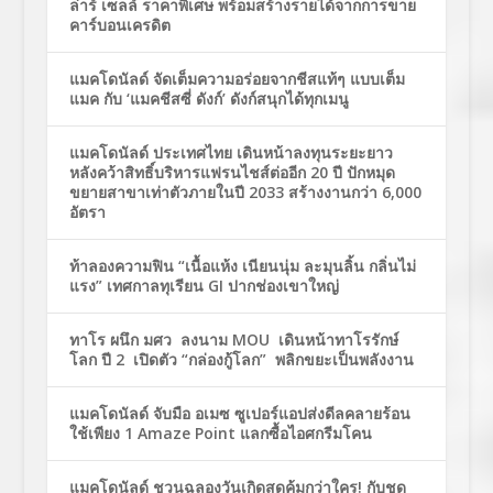
ล่าร์ เซลล์ ราคาพิเศษ พร้อมสร้างรายได้จากการขาย
คาร์บอนเครดิต
แมคโดนัลด์ จัดเต็มความอร่อยจากชีสแท้ๆ แบบเต็ม
แมค กับ ‘แมคชีสซี่ ดังก์’ ดังก์สนุกได้ทุกเมนู
แมคโดนัลด์ ประเทศไทย เดินหน้าลงทุนระยะยาว
หลังคว้าสิทธิ์บริหารแฟรนไชส์ต่ออีก 20 ปี ปักหมุด
ขยายสาขาเท่าตัวภายในปี 2033 สร้างงานกว่า 6,000
อัตรา
ท้าลองความฟิน “เนื้อแห้ง เนียนนุ่ม ละมุนลิ้น กลิ่นไม่
แรง” เทศกาลทุเรียน GI ปากช่องเขาใหญ่
ทาโร ผนึก มศว ลงนาม MOU เดินหน้าทาโรรักษ์
โลก ปี 2 เปิดตัว “กล่องกู้โลก” พลิกขยะเป็นพลังงาน
แมคโดนัลด์ จับมือ อเมซ ซูเปอร์แอปส่งดีลคลายร้อน
ใช้เพียง 1 Amaze Point แลกซื้อไอศกรีมโคน
แมคโดนัลด์ ชวนฉลองวันเกิดสุดคุ้มกว่าใคร! กับชุด