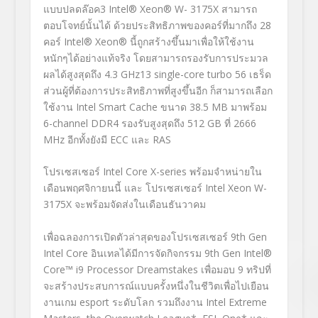
แบบปลดล๊อค
3
Intel® Xeon® W- 3175X สามารถ
ตอบโจทย์นั้นได้ ด้วยประสิทธิภาพของคอร์ที่มากถึง 28
คอร์ Intel® Xeon® นี้ถูกสร้างขึ้นมาเพื่อให้ใช้งาน
หนักๆได้อย่างแท้จริง โดยสามารถรองรับการประมวล
ผลได้สูงสุดถึง 4.3 GHz
13
single-core turbo 56 เธร็ด
ส่วนผู้ที่ต้องการประสิทธิภาพที่สูงขึ้นอีก ก็สามารถเลือก
ใช้งาน Intel Smart Cache ขนาด 38.5 MB มาพร้อม
6-channel DDR4 รองรับสูงสุดถึง 512 GB ที่ 2666
MHz อีกทั้งยังมี ECC และ RAS
โปรเซสเซอร์ Intel Core X-series พร้อมจำหน่ายใน
เดือนพฤศจิกายนนี้ และ โปรเซสเซอร์ Intel Xeon W-
3175X จะพร้อมจัดส่งในเดือนธันวาคม
เพื่อฉลองการเปิดตัวล่าสุดของโปรเซสเซอร์ 9th Gen
Intel Core อินเทลได้มีการจัดกิจกรรม 9
th
Gen Intel®
Core™ i9 Processor Dreamstakes เพื่อมอบ 9 ทริปที่
จะสร้างประสบการณ์แบบครั้งหนึ่งในชีวิตเพื่อไปเยือน
งานเกม esport ระดับโลก รวมถึงงาน Intel Extreme