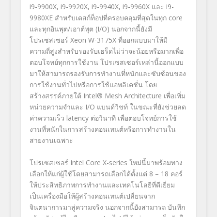
i9-9900X, i9-9920X, i9-9940X, i9-9960X และ i9-
9980XE สำหรับเดสก์ท็อปที่ครอบคลุมที่สุดในทุก core
และทุกอินพุต/เอาต์พุต (I/O) นอกจากนี้ยังมี
โปรเซสเซอร์ Xeon W-3175X ที่ออกแบบมาให้มี
ความถี่สูงสำหรับรองรับเธร็ดไม่ว่าจะน้อยหรือมากเพื่อ
ตอบโจทย์ทุกการใช้งาน โปรเซสเซอร์เหล่านี้ออกแบบ
มาให้สามารถรองรับการทำงานที่หนักและซับซ้อนของ
การใช้งานทั่วไปหรือการใช้แอพลิเคชั่น โดย
สร้างสรรค์ภายใต้ Intel® Mesh Architecture เพื่อเพิ่ม
หน่วยความจำและ I/O แบนด์วิชท์ ในขณะที่ยังช่วยลด
ค่าความเร็ว latency ต่อวินาที เพื่อตอบโจทย์การใช้
งานที่หนักในการสร้างคอนเทนต์หรือการทำงานใน
สายงานเฉพาะ
โปรเซสเซอร์ Intel Core X-series ใหม่นี้มาพร้อมทาง
เลือกให้แก่ผู้ใช้โดยสามารถเลือกได้ตั้งแต่ 8 – 18 คอร์
ให้ประสิทธิภาพการทำงานและเทคโนโลยีที่ดีเยี่ยม
เป็นเครื่องมือให้ผู้สร้างคอนเทนต์เปลี่ยนจาก
จินตนาการมาสู่ความจริง นอกจากนี้ยังสามารถ บันทึก