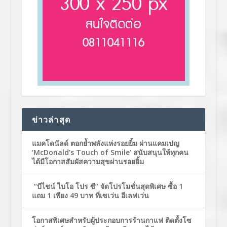
ข่าวล่าสุด
แมคโดนัลด์ ตอกย้ำพลังแห่งรอยยิ้ม ผ่านแคมเปญ
‘McDonald’s Touch of Smile’ สนับสนุนให้ทุกคน
ได้มีโอกาสสัมผัสความสุขผ่านรอยยิ้ม
“บีไชน์ ไบโอ โปร ซี” จัดโปรโมชั่นสุดพิเศษ ซื้อ 1
แถม 1 เพียง 49 บาท ที่เซเว่น อีเลฟเว่น
โอกาสพิเศษสำหรับผู้ประกอบการร้านกาแฟ ติดตั้งโซ