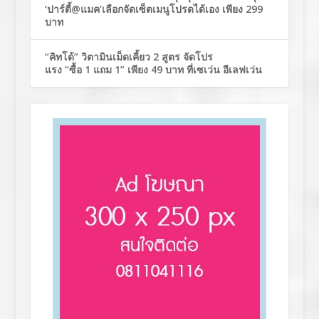
‘ปาร์ตี้@แมค’เลือกจัดเซ็ตเมนูโปรดได้เอง เพียง 299
บาท
“คิทโด้” วิตามินเม็ดเคี้ยว 2 สูตร จัดโปร
แรง “ซื้อ 1 แถม 1” เพียง 49 บาท ที่เซเว่น อีเลฟเว่น