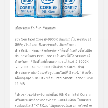
เมื่อพร้อมแล้ว ก็มาเริ่มเกมกัน
9
th
Gen Intel Core i9-9900K คือเกมมิ่งโปรเซสเซอร์
ที่ดีที่สุดในโลก
1
ซึ่งมาช่วยเติมเต็มพลังและ
ประสิทธิภาพของผลิตภัณฑ์เดสก์ท็อปให้เหนือขึ้นไปอีก
ขั้น การเปิดตัว Intel Core i9 ในครั้งนี้มีโปรเซสเซอร์
สำหรับเดกส์ท๊อปใหม่ทั้งหมดสามรุ่นได้แก่ i5-9600K,
i7-9700K และ i9-9900K เพื่อนำนักเล่นเกมเข้าสู่
ประสบการณ์เสมือนจริงรูปแบบใหม่ที่ 8 คอร์, 16 เธร็ด,
คล็อคสูงสุด 5.0GHz
2
พร้อม Intel Smart Cache ขนาด
16 MB
โปรเซสเซอร์สำหรับเดสก์ท็อป 9
th
Gen Intel Core มา
พร้อมประสิทธิภาพการทำงานแบบเต็มพิกัด โดยสามา
รถปลดล๊อค
3
“K” SKUs ได้ทุกแบรนด์เลเวล
พร้อมด้วย