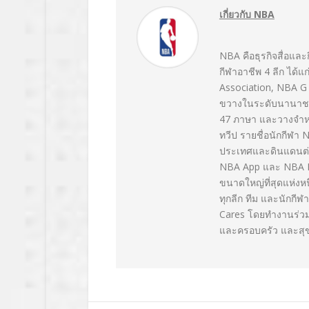
เกี่ยวกับ
NBA
NBA
คือธุรกิจสื่อแล
กีฬาอาชีพ
4
ลีก ได้แก
Association, NBA G
ขวางในระดับนานาช
47 ภาษา และวางจำหน
ทวีป
รายชื่อนักกีฬา
N
ประเทศและดินแดนต่า
NBA App
และ
NBA 
ขนาดใหญ่ที่สุดแห่งห
ทุกลีก ทีม และนักกีฬา
Cares
โดยทำงานร่วม
และครอบครัว และสุขภ