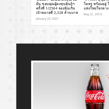
มั่น ขอบคุณผู้ลงทุนหุ้นกู้ฯ
โดหรู พร้อมอยู่
ครั้งที่ 1/2564 จองหุ้นเกิน
แห่งใหม่ใจกลางส
เป้าหมายที่ 2,328 ล้านบาท
May 21, 2019
January 20, 2021