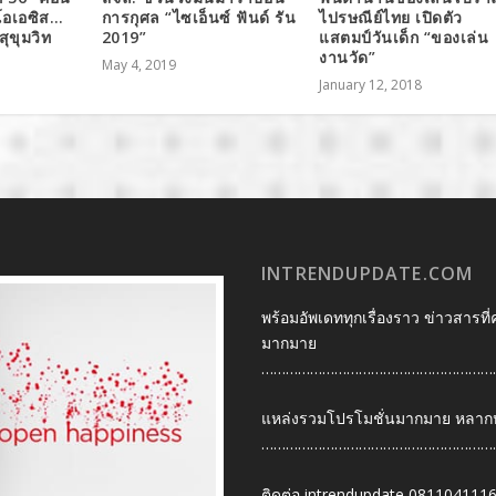
 โอเอซิส…
การกุศล “ไซเอ็นซ์ ฟันด์ รัน
ไปรษณีย์ไทย เปิดตัว
ุขุมวิท
2019”
แสตมป์วันเด็ก “ของเล่น
งานวัด”
May 4, 2019
January 12, 2018
INTRENDUPDATE.COM
พร้อมอัพเดททุกเรื่องราว ข่าวสารที่
มากมาย
…………………………………………………
แหล่งรวมโปรโมชั่นมากมาย หลากหลา
…………………………………………………
ติดต่อ intrendupdate 081104111