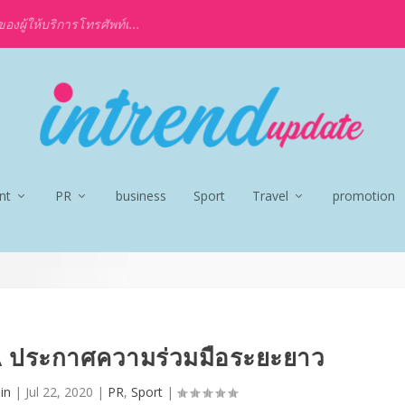
งผู้ให้บริการโทรศัพท์เ...
nt
PR
business
Sport
Travel
promotion
 ประกาศความร่วมมือระยะยาว
in
|
Jul 22, 2020
|
PR
,
Sport
|