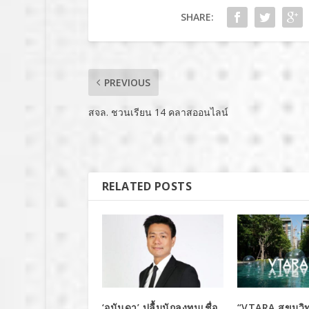
SHARE:
PREVIOUS
สจล. ชวนเรียน 14 คลาสออนไลน์
RELATED POSTS
‘อนันดา’ ปลื้มนักลงทุนเชื่อ
“VTARA สุขุมวิ