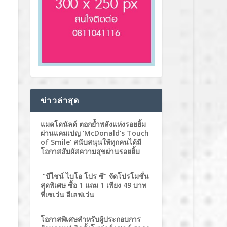
ข่าวล่าสุด
แมคโดนัลด์ ตอกย้ำพลังแห่งรอยยิ้ม
ผ่านแคมเปญ ‘McDonald’s Touch
of Smile’ สนับสนุนให้ทุกคนได้มี
โอกาสสัมผัสความสุขผ่านรอยยิ้ม
“บีไชน์ ไบโอ โปร ซี” จัดโปรโมชั่น
สุดพิเศษ ซื้อ 1 แถม 1 เพียง 49 บาท
ที่เซเว่น อีเลฟเว่น
โอกาสพิเศษสำหรับผู้ประกอบการ