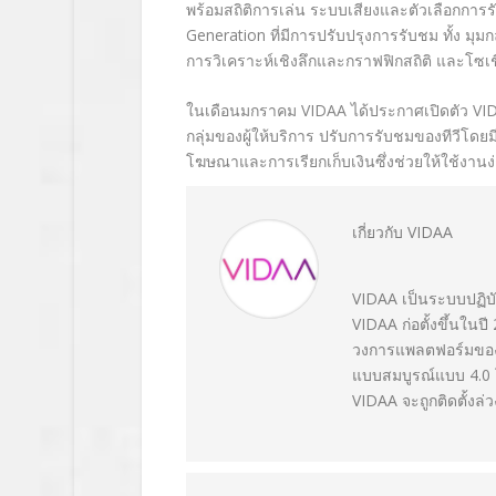
พร้อมสถิติการเล่น ระบบเสียงและตัวเลือกการ
Generation
ที่มีการปรับปรุงการรับชม ทั้ง
มุมก
การวิเคราะห์เชิงลึกและกราฟฟิกสถิติ และโซเชียลม
ในเดือนมกราคม
VIDAA
ได้ประกาศเปิดตัว
VI
กลุ่มของผู้ให้บริการ ปรับการรับชมของทีวีโดยม
โฆษณาและการเรียกเก็บเงินซึ่งช่วยให้ใช้งานง
เกี่ยวกับ
VIDAA
VIDAA
เป็นระบบปฏิบ
VIDAA
ก่อตั้งขึ้นในป
วงการแพลตฟอร์มของ
แบบสมบูรณ์แบบ 4.0 
VIDAA
จะถูกติดตั้งล่