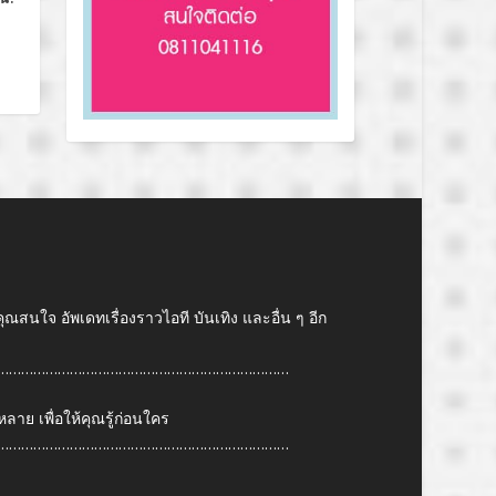
คุณสนใจ อัพเดทเรื่องราวไอที บันเทิง และอื่น ๆ อีก
………………………………………………………………
ย เพื่อให้คุณรู้ก่อนใคร
………………………………………………………………
6