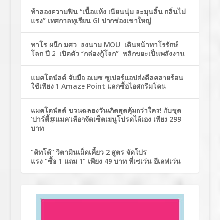
ท้าลองความฟิน “เนื้อแห้ง เนียนนุ่ม ละมุนลิ้น กลิ่นไม่
แรง” เทศกาลทุเรียน GI ปากช่องเขาใหญ่
ทาโร ผนึก มศว ลงนาม MOU เดินหน้าทาโรรักษ์
โลก ปี 2 เปิดตัว “กล่องกู้โลก” พลิกขยะเป็นพลังงาน
แมคโดนัลด์ จับมือ อเมซ ซูเปอร์แอปส่งดีลคลายร้อน
ใช้เพียง 1 Amaze Point แลกซื้อไอศกรีมโคน
แมคโดนัลด์ ชวนฉลองวันเกิดสุดคุ้มกว่าใคร! กับชุด
‘ปาร์ตี้@แมค’เลือกจัดเซ็ตเมนูโปรดได้เอง เพียง 299
บาท
“คิทโด้” วิตามินเม็ดเคี้ยว 2 สูตร จัดโปร
แรง “ซื้อ 1 แถม 1” เพียง 49 บาท ที่เซเว่น อีเลฟเว่น