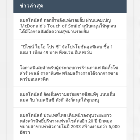
ข่าวล่าสุด
แมคโดนัลด์ ตอกย้ำพลังแห่งรอยยิ้ม ผ่านแคมเปญ
‘McDonald’s Touch of Smile’ สนับสนุนให้ทุกคน
ได้มีโอกาสสัมผัสความสุขผ่านรอยยิ้ม
“บีไชน์ ไบโอ โปร ซี” จัดโปรโมชั่นสุดพิเศษ ซื้อ 1
แถม 1 เพียง 49 บาท ที่เซเว่น อีเลฟเว่น
โอกาสพิเศษสำหรับผู้ประกอบการร้านกาแฟ ติดตั้งโซ
ล่าร์ เซลล์ ราคาพิเศษ พร้อมสร้างรายได้จากการขาย
คาร์บอนเครดิต
แมคโดนัลด์ จัดเต็มความอร่อยจากชีสแท้ๆ แบบเต็ม
แมค กับ ‘แมคชีสซี่ ดังก์’ ดังก์สนุกได้ทุกเมนู
แมคโดนัลด์ ประเทศไทย เดินหน้าลงทุนระยะยาว
หลังคว้าสิทธิ์บริหารแฟรนไชส์ต่ออีก 20 ปี ปักหมุด
ขยายสาขาเท่าตัวภายในปี 2033 สร้างงานกว่า 6,000
อัตรา