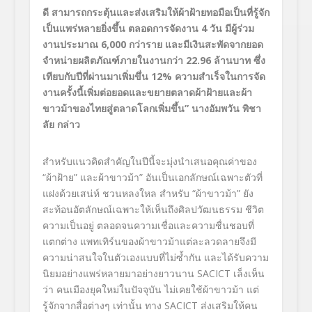
ดี สามารถกระตุ้นและส่งเสริมให้ผ้าฝ้ายทอมือเป็นที่รู้จัก
เป็นแพร่หลายยิ่งขึ้น ตลอดการจัดงาน
4 วัน มีผู้ร่วม
งานประมาณ 6,000 กว่าราย และมีเงินสะพัดจากยอด
จำหน่ายผลิตภัณฑ์ภายในงานกว่า 22.96 ล้านบาท ซึ่ง
เทียบกับปีที่ผ่านมาเพิ่มขึ่น 12% ความสำเร็จในการจัด
งานครั้งนี้เพิ่มต่อยอดและขยายตลาดผ้าฝ้ายและผ้า
ขาวม้าของไทยสู่ตลาดโลกเพิ่มขึ้น” นางอัมพวัน พิชา
ลัย กล่าว
สำหรับแนวคิดสำคัญในปีนี้จะมุ่งนำเสนอคุณค่าของ
“ผ้าฝ้าย” และผ้าขาวม้า” อันเป็นเอกลักษณ์เฉพาะตัวที่
แฝงด้วยเสน่ห์ ชวนหลงใหล
สำหรับ “ผ้าขาวม้า” ยัง
สะท้อนอัตลักษณ์เฉพาะให้เห็นถึงศิลปวัฒนธรรม ชีวิต
ความเป็นอยู่ ตลอดจนความเชื่อและความชื่นชอบที่
แตกต่าง แพทเทิร์นของผ้าขาวม้าแต่ละลวดลายจึงมี
ความน่าสนใจในตัวเองแบบที่ไม่ซ้ำกัน และได้รับความ
นิยมอย่างแพร่หลายมาอย่างยาวนาน SACICT เล็งเห็น
ว่า คนเมืองยุคใหม่ในปัจจุบัน ไม่เคยใช้ผ้าขาวม้า แต่
รู้จักจากสื่อต่างๆ เท่านั้น ทาง SACICT ส่งเสริมให้คน