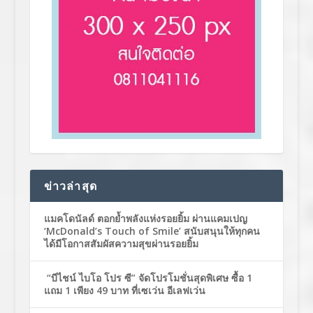
ข่าวล่าสุด
แมคโดนัลด์ ตอกย้ำพลังแห่งรอยยิ้ม ผ่านแคมเปญ
‘McDonald’s Touch of Smile’ สนับสนุนให้ทุกคน
ได้มีโอกาสสัมผัสความสุขผ่านรอยยิ้ม
“บีไชน์ ไบโอ โปร ซี” จัดโปรโมชั่นสุดพิเศษ ซื้อ 1
แถม 1 เพียง 49 บาท ที่เซเว่น อีเลฟเว่น