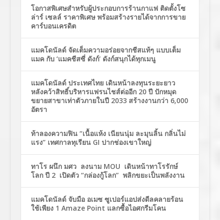
โอกาสพิเศษสำหรับผู้ประกอบการร้านกาแฟ ติดตั้งโซ
ล่าร์ เซลล์ ราคาพิเศษ พร้อมสร้างรายได้จากการขาย
คาร์บอนเครดิต
แมคโดนัลด์ จัดเต็มความอร่อยจากชีสแท้ๆ แบบเต็ม
แมค กับ ‘แมคชีสซี่ ดังก์’ ดังก์สนุกได้ทุกเมนู
แมคโดนัลด์ ประเทศไทย เดินหน้าลงทุนระยะยาว
หลังคว้าสิทธิ์บริหารแฟรนไชส์ต่ออีก 20 ปี ปักหมุด
ขยายสาขาเท่าตัวภายในปี 2033 สร้างงานกว่า 6,000
อัตรา
ท้าลองความฟิน “เนื้อแห้ง เนียนนุ่ม ละมุนลิ้น กลิ่นไม่
แรง” เทศกาลทุเรียน GI ปากช่องเขาใหญ่
ทาโร ผนึก มศว ลงนาม MOU เดินหน้าทาโรรักษ์
โลก ปี 2 เปิดตัว “กล่องกู้โลก” พลิกขยะเป็นพลังงาน
แมคโดนัลด์ จับมือ อเมซ ซูเปอร์แอปส่งดีลคลายร้อน
ใช้เพียง 1 Amaze Point แลกซื้อไอศกรีมโคน