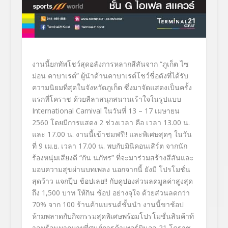
งานนี้ยกทัพโชว์สุดอลังการหลากสี
สันจาก
“ภูเก็ต ไซ
ม่อน คาบาเรต์”
ผู้นำด้านคาบาเรต์โชว์ชื่อดังที่ได้รับ
ความนิยมที่สุดในจังหวัดภู
เก็ต ซึ่งมาจัดแสดงเป็นครั้ง
แรกที่โค
ราช ด้วยลีลาสนุกสนานเร้าใจในรูปแบบ
International Carnival
ในวันที่
13
–
17
เมษายน
2560
โดยมีการแสดง
2
ช่วงเวลา คือ เวลา
13
.
00
น.
และ
17
.
00
น. งานนี้เข้าชมฟรี!! และพิเศษสุดๆ ในวัน
ที่
9
เม.ย. เวลา
17
.
00
น. พบกับมินิคอนเสิร์ต จากนัก
ร้องหนุ่มเสียงดี
“กัน นภัทร”
ที่จะมาร่วมสร้างสีสันและ
มอบควา
มสุขผ่านบทเพลง นอกจากนี้ ยังมี
โปรโมชั่น
สุดว้าว แจกปุ๊บ ช้อปเลย!!
กับคูปองส่วนลดมูลค่าสูงสุด
ถึง
1,500
บาท ให้กิน ช้อป อย่างจุใจ ด้วยส่วนลดกว่า
70
% จาก
100
ร้านค้าแบรนด์ชั้นนำ งานนี้ขาช้อป
ห้ามพลาดกับกิจกรรม
สุดพิเศษพร้อมโปรโมชั่นสินค้าท้
าลมร้อนมากมายที่ศูนย์การค้าเทอ
ร์มินอล
21
โคราช