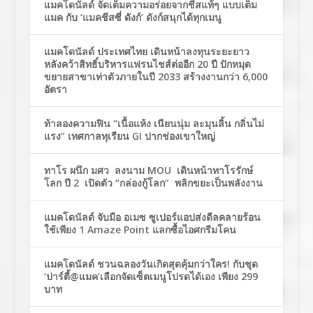
แมคโดนัลด์ จัดเต็มความอร่อยจากชีสแท้ๆ แบบเต็ม
แมค กับ ‘แมคชีสซี่ ดังก์’ ดังก์สนุกได้ทุกเมนู
แมคโดนัลด์ ประเทศไทย เดินหน้าลงทุนระยะยาว
หลังคว้าสิทธิ์บริหารแฟรนไชส์ต่ออีก 20 ปี ปักหมุด
ขยายสาขาเท่าตัวภายในปี 2033 สร้างงานกว่า 6,000
อัตรา
ท้าลองความฟิน “เนื้อแห้ง เนียนนุ่ม ละมุนลิ้น กลิ่นไม่
แรง” เทศกาลทุเรียน GI ปากช่องเขาใหญ่
ทาโร ผนึก มศว ลงนาม MOU เดินหน้าทาโรรักษ์
โลก ปี 2 เปิดตัว “กล่องกู้โลก” พลิกขยะเป็นพลังงาน
แมคโดนัลด์ จับมือ อเมซ ซูเปอร์แอปส่งดีลคลายร้อน
ใช้เพียง 1 Amaze Point แลกซื้อไอศกรีมโคน
แมคโดนัลด์ ชวนฉลองวันเกิดสุดคุ้มกว่าใคร! กับชุด
‘ปาร์ตี้@แมค’เลือกจัดเซ็ตเมนูโปรดได้เอง เพียง 299
บาท