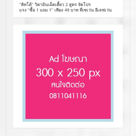
“คิทโด้” วิตามินเม็ดเคี้ยว 2 สูตร จัดโปร
แรง “ซื้อ 1 แถม 1” เพียง 49 บาท ที่เซเว่น อีเลฟเว่น