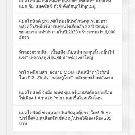
แมคโดนัลด์ จัดเต็มความอร่อยจากชีสแท้ๆ แบบเต็ม
แมค กับ ‘แมคชีสซี่ ดังก์’ ดังก์สนุกได้ทุกเมนู
แมคโดนัลด์ ประเทศไทย เดินหน้าลงทุนระยะยาว
หลังคว้าสิทธิ์บริหารแฟรนไชส์ต่ออีก 20 ปี ปักหมุด
ขยายสาขาเท่าตัวภายในปี 2033 สร้างงานกว่า 6,000
อัตรา
ท้าลองความฟิน “เนื้อแห้ง เนียนนุ่ม ละมุนลิ้น กลิ่นไม่
แรง” เทศกาลทุเรียน GI ปากช่องเขาใหญ่
ทาโร ผนึก มศว ลงนาม MOU เดินหน้าทาโรรักษ์
โลก ปี 2 เปิดตัว “กล่องกู้โลก” พลิกขยะเป็นพลังงาน
แมคโดนัลด์ จับมือ อเมซ ซูเปอร์แอปส่งดีลคลายร้อน
ใช้เพียง 1 Amaze Point แลกซื้อไอศกรีมโคน
แมคโดนัลด์ ชวนฉลองวันเกิดสุดคุ้มกว่าใคร! กับชุด
‘ปาร์ตี้@แมค’เลือกจัดเซ็ตเมนูโปรดได้เอง เพียง 299
บาท