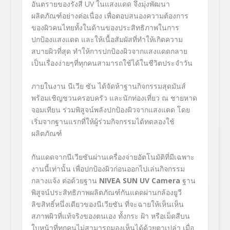
อันตรายของรังสี UV ในแสงแดด จึงมุ่งพัฒนา
ผลิตภัณฑ์อย่างต่อเนื่อง เพื่อตอบสนองความต้องการ
ของผิวคนไทยทั้งในด้านของประสิทธิภาพในการ
ปกป้องแสงแดด และให้เนื้อสัมผัสที่ทำให้เกิดความ
สบายผิวที่สุด ทำให้การปกป้องผิวจากแสงแดดกลาย
เป็นเรื่องง่ายๆที่ทุกคนสามารถใช้ได้ในชีวิตประจำวัน
ภายในงาน นีเวีย ซัน ได้จัดห้าฐานกิจกรรมสุดมันส์
พร้อมเชิญชวนครอบครัว และนักท่องเที่ยว ณ ชายหาด
จอมเทียน ร่วมพิสูจน์พลังปกป้องผิวจากแสงแดด โดย
เริ่มจากฐานแรกที่ให้ผู้ร่วมกิจกรรมได้ทดลองใช้
ผลิตภัณฑ์
กันแดดจากนีเวียซันผ่านเครื่องจ่ายอัตโนมัติที่มีเฉพาะ
งานนี้เท่านั้น เพื่อปกป้องผิวก่อนออกไปเล่นกิจกรรม
กลางแจ้ง ต่อด้วยฐาน
NIVEA SUN UV Camera
ฐาน
พิสูจน์ประสิทธิภาพผลิตภัณฑ์กันแดดผ่านกล้องยูวี
ลิขสิทธิ์หนึ่งเดียวของนีเวียซัน ที่จะฉายให้เห็นเห็น
สภาพผิวที่แท้จริงของตนเอง ทั้งกระ ฝ้า หรือเม็ดสีบน
ใบหน้าที่ทุกคนไม่สามารถมองเห็นได้ด้วยตาเปล่า เมื่อ