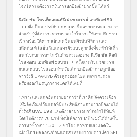
โจทย์ความต้องการในการปกป้องผิวมากขึ้น ได้แก่
นีเวีย ซัน โพรเท็คแอนด์รีเฟรช สเปรย์ เอสพีเอฟ 50
+++
ซึ่งเป็นสเปรย์กันแดด สูตรเย็นจากเมนทอล เหมาะ
สำหรับผู้ที่ต้องการความรวดเร็วในการใช้งาน ซึบซาบ
เร็ว พร้อมให้ความเย็นสดชื่นบนผิวทันทีที่ทา และ
ผลิตภัณฑ์โลชั่นกันแดดทาตัวแบบลูกกลิ้งที่จะทำให้เด็ก
สนุกไปกับการทาโลชั่นด้วยตัวเองอย่าง
นีเวีย ซัน คิดส์
โรล-ออน เอสพีเอฟ 50บวก ++
ครั้งแรกกับนวัตกรรม
กันแดดแบบโรลออนสำหรับเด็ก ปกป้องผิวกายลูกน้อย
จากรังสี UVA/UVB ด้วยสูตรอ่อนโยน พกพาสะดวก
พร้อมออกไปสนุกกลางแดดได้เต็มที่
“
เพราะแสงแดดอันตรายมากกว่าที่เราคิด จึงควรเลือก
ใช้ผลิตภัณฑ์กันแดดที่มีประสิทธิภาพสามารถป้องกันได้
ทั้งรังสี
UVA, UVB
และต้องสามารถปกป้องผิวได้ทันที
โดยไม่ต้องรอ 20 นาที ทั้งนี้เพื่อการปกป้องผิวได้ดียิ่งขึ้น
ควรทาซ้ำทุกๆ
1.30 – 2
ชั่วโมง
สำหรับแสงแดดใน
เมืองไทย ผลิตภัณฑ์กันแดดสำหรับผิวกายควรมีค่า SPF