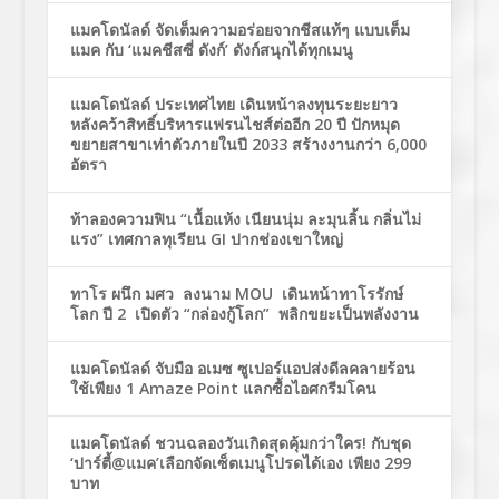
แมคโดนัลด์ จัดเต็มความอร่อยจากชีสแท้ๆ แบบเต็ม
แมค กับ ‘แมคชีสซี่ ดังก์’ ดังก์สนุกได้ทุกเมนู
แมคโดนัลด์ ประเทศไทย เดินหน้าลงทุนระยะยาว
หลังคว้าสิทธิ์บริหารแฟรนไชส์ต่ออีก 20 ปี ปักหมุด
ขยายสาขาเท่าตัวภายในปี 2033 สร้างงานกว่า 6,000
อัตรา
ท้าลองความฟิน “เนื้อแห้ง เนียนนุ่ม ละมุนลิ้น กลิ่นไม่
แรง” เทศกาลทุเรียน GI ปากช่องเขาใหญ่
ทาโร ผนึก มศว ลงนาม MOU เดินหน้าทาโรรักษ์
โลก ปี 2 เปิดตัว “กล่องกู้โลก” พลิกขยะเป็นพลังงาน
แมคโดนัลด์ จับมือ อเมซ ซูเปอร์แอปส่งดีลคลายร้อน
ใช้เพียง 1 Amaze Point แลกซื้อไอศกรีมโคน
แมคโดนัลด์ ชวนฉลองวันเกิดสุดคุ้มกว่าใคร! กับชุด
‘ปาร์ตี้@แมค’เลือกจัดเซ็ตเมนูโปรดได้เอง เพียง 299
บาท