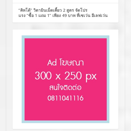
“คิทโด้” วิตามินเม็ดเคี้ยว 2 สูตร จัดโปร
แรง “ซื้อ 1 แถม 1” เพียง 49 บาท ที่เซเว่น อีเลฟเว่น