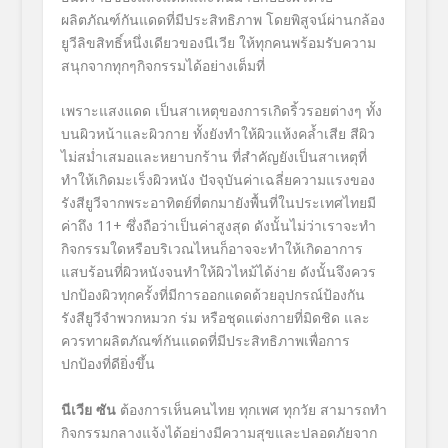
ผลิตภัณฑ์กันแดดที่มีประสิทธิภาพ โดยพิสูจน์ผ่านกล้อง
ยูวีลิขสิทธิ์หนึ่งเดียวของนีเวีย ให้ทุกคนพร้อมรับความ
สนุกจากทุกๆกิจกรรมได้อย่างเต็มที่
เพราะแสงแดด เป็นสาเหตุของการเกิดริ้วรอยต่างๆ ทั้ง
บนผิวหน้าและผิวกาย ทั้งยังทำให้ผิวแห้งคล้ำเสีย สีผิว
ไม่สม่ำเสมอและหยาบกร้าน ที่สำคัญยังเป็นสาเหตุที่
ทำให้เกิดมะเร็งผิวหนัง ปัจจุบันค่าเฉลี่ยความแรงของ
รังสียูวีจากพระอาทิตย์ที่ตกมายังพื้นที่ในประเทศไทยมี
ค่าถึง 11+ ซึ่งถือว่าเป็นค่าสูงสุด ดังนั้นไม่ว่าเราจะทำ
กิจกรรมใดหรือบริเวณไหนก็อาจจะทำให้เกิดอาการ
แสบร้อนที่ผิวหนังจนทำให้ผิวไหม้ได้ง่าย ดังนั้นจึงควร
ปกป้องผิวทุกครั้งที่มีการออกแดดด้วยอุปกรณ์ป้องกัน
รังสียูวีจำพวกหมวก ร่ม หรือชุดแต่งกายที่มิดชิด และ
ควรทาผลิตภัณฑ์กันแดดที่มีประสิทธิภาพเพื่อการ
ปกป้องที่ดียิ่งขึ้น
นีเวีย ซัน
ต้องการเห็นคนไทย ทุกเพศ ทุกวัย สามารถทำ
กิจกรรมกลางแจ้งได้อย่างมีความสุขและปลอดภัยจาก