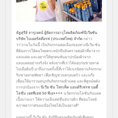
ฉัฐสุรีย์ จารุเจตน์
ผู้จัดการอาวุโสผลิตภัณฑ์นีเวียซัน
บริษัท ไบเออร์สด๊อรฟ (ประเทศไทย) จำกัด
กล่าว
ว่า“งานในวันนี้ เป็นกิจกรรมต่อเนื่องของทางนีเวีย ซัน
ที่ต้องการให้คนไทยตระหนักถึงอันตรายต่อผิวที่มาจาก
แสงแดด และอยากให้ทุกคนหันมาปกป้องผิวจาก
แสงแดดอย่างจริงจัง หลังจากที่เราได้มอบร่มชายหาด
ไปเมื่อต้นปี มาถึงงานครั้งนี้ที่เราได้เนรมิตลานกิจกรรม
ริมชายหาดพัทยา เพื่อเชิญชวนครอบครัว และแก๊ง
เพื่อนให้มาร่วมสนุกกับกิจกรรมท้าแดด และพิสูจน์พลัง
การปกป้องจาก
นีเวีย ซัน โพรเท็ค แอนด์รีเฟรช บอดี้
โลชั่น เอสพีเอฟ
50 พีเอ++++
นวัตกรรมโลชั่นกันแดด
เนื้อบางเบา ให้ความเย็นสดชื่นสบายผิว ที่ตอบโจทย์
สภาพอากาศของเมืองไทยได้เป็นอย่างดี”
นอกจากนี้ นีเวีย ซัน ยังมีอีกสองผลิตภัณฑ์เพื่อตอบ