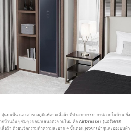
 ฝุ่นบนพื้น และสารก่อภูมิแพ้ตามเสื้อผ้า ที่ทำลายบรรยากาศภายในบ้าน ยิ่ง
ากบ้านอื่นๆ ซัมซุงขอนำเสนอตัวช่วยใหม่ คือ
AirDresser (
แอร์เดรส
เสื้อผ้า ด้วยนวัตกรรมทำความสะอาด
4
ขั้นตอน
JetAir
เป่าฝุ่นละอองบนผ้า