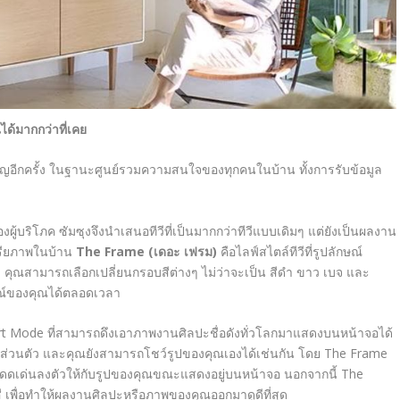
ด้มากกว่าที่เคย
สำคัญอีกครั้ง ในฐานะศูนย์รวมความสนใจของทุกคนในบ้าน ทั้งการรับข้อมูล
ู้บริโภค ซัมซุงจึงนำเสนอทีวีที่เป็นมากกว่าทีวีแบบเดิมๆ แต่ยังเป็นผลงาน
รียภาพในบ้าน
The Frame (
เดอะ เฟรม)
คือไลฟ์สไตล์ทีวีที่รูปลักษณ์
ุณสามารถเลือกเปลี่ยนกรอบสีต่างๆ ไม่ว่าจะเป็น สีดำ ขาว เบจ และ
มณ์ของคุณได้ตลอดเวลา
rt Mode
ที่สามารถดึงเอาภาพงานศิลปะชื่อดังทั่วโลกมาแสดงบนหน้าจอได้
่วนตัว และคุณยังสามารถโชว์รูปของคุณเองได้เช่นกัน โดย
The Frame
วามโดดเด่นลงตัวให้กับรูปของคุณขณะแสดงอยู่บนหน้าจอ นอกจากนี้
The
สี เพื่อทำให้ผลงานศิลปะหรือภาพของคุณออกมาดูดีที่สุด