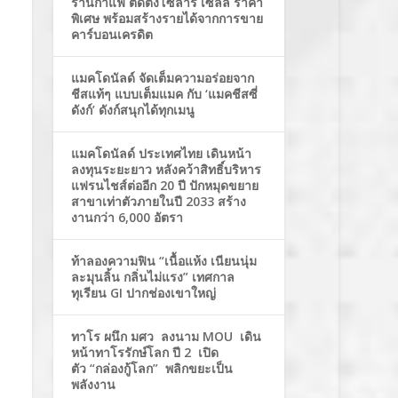
ร้านกาแฟ ติดตั้งโซล่าร์ เซลล์ ราคา
พิเศษ พร้อมสร้างรายได้จากการขาย
คาร์บอนเครดิต
แมคโดนัลด์ จัดเต็มความอร่อยจาก
ชีสแท้ๆ แบบเต็มแมค กับ ‘แมคชีสซี่
ดังก์’ ดังก์สนุกได้ทุกเมนู
แมคโดนัลด์ ประเทศไทย เดินหน้า
ลงทุนระยะยาว หลังคว้าสิทธิ์บริหาร
แฟรนไชส์ต่ออีก 20 ปี ปักหมุดขยาย
สาขาเท่าตัวภายในปี 2033 สร้าง
งานกว่า 6,000 อัตรา
ท้าลองความฟิน “เนื้อแห้ง เนียนนุ่ม
ละมุนลิ้น กลิ่นไม่แรง” เทศกาล
ทุเรียน GI ปากช่องเขาใหญ่
ทาโร ผนึก มศว ลงนาม MOU เดิน
หน้าทาโรรักษ์โลก ปี 2 เปิด
ตัว “กล่องกู้โลก” พลิกขยะเป็น
พลังงาน