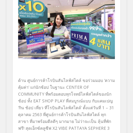
ด้าน
ศูนย์การค้าโรบินสันไลฟ์สไตล์
ขอร่วมมอบ
‘
ความ
คุ้มค่า
’
แก่นักช้อป ในฐานะ
CENTER OF
COMMUNITY
ที่พร้อมตอบทุกโจทย์ไลฟ์สไตล์
ของนัก
ช้อป ทั้ง
EAT SHOP PLAY
ที่สมบูรณ์แบบ กับแคมเปญ
‘
กิน ช้อป เที่ยว ที่โรบินสันไลฟ์สไตล์
’
ตั้งแต่วันที่
1 – 31
ตุลาคม
2563
ที่ศูนย์การค้าโรบินสันไลฟ์
สไตล์ ทุก
สาขา
ที่มาพร้อมดีลดีๆ มากมาย ไม่ว่าจะเป็น
ลุ้นที่พัก
ฟรี
!
สุดเอ็กซ์คลูซีฟ
X2 VIBE PATTAYA SEPHERE
3