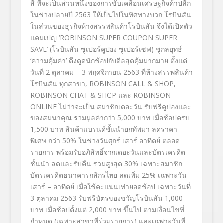
สี่
ที่จะเป็นส่วนหนึ่งของการขั
บเคลื่อนเศรษฐกิจค้าปลีก
ในช่
วงปลายปี
2563
ให้เป็นไปในทิศทางบวก
โรบินสัน
ในส่วนของธุรกิจ
ห้างสรรพสินค้
าโรบินสัน
จึงได้เปิดตัว
แคมเปญ
‘ROBINSON SUPER COUPON SUPER
SAVE’
(โรบินสัน ซูเปอร์คูปอง ซูเปอร์เซฟ)
ชูกลยุทธ์
‘
ความคุ้มค่า
’
ดึงดูดนักช้อปกับดีลสุดคุ้
มมากมาย
ตั้งแต่
วันที่
2
ตุลาคม –
3
พฤศจิกายน
2563
ที่ห้างสรรพสินค้า
โรบินสัน ทุกสาขา
, ROBINSON CALL & SHOP,
ROBINSON CHAT & SHOP
และ
ROBINSON
ONLINE
ไม่ว่าจะเป็น สมาชิกเดอะวัน
รับฟรีคูปองและ
ของสมนาคุณ
รวมมูลค่ากว่า
5,000
บาท
เมื่อช้อปครบ
1,500
บาท สินค้าแบรนด์ชั้นนำยกทัพมา
ลดราคา
พิเศษ
กว่า
50
%
ในช่วงวันศุกร์ เสาร์ อาทิตย์ ตลอด
รายการ พร้อมรับอภิสิทธิ์จากเดอะวั
นและบัตรเครดิต
ชั้นนำ
ลดและรับคืน
รวมสูงสุด
30%
เฉพาะสมาชิก
บัตรเครดิตธนาคารกสิ
กรไทย
ลดเพิ่ม
25%
เฉพาะวัน
เสาร์ – อาทิตย์ เมื่อใช้คะแนนเท่ายอดช้อป เฉพาะวันที่
3
ตุลาคม
2563
รับฟรีบัตรของขวัญโรบินสัน
1,000
บาท
เมื่อช้อปตั้งแต่
2,000
บาท ขึ้นไป ตามเงื่อนไขที่
กำหนด
(เฉพาะสาขาที่ร่วมรายการ)
และเฉพาะวันที่