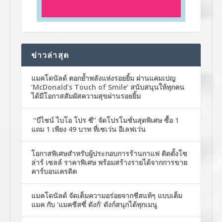
ข่าวล่าสุด
แมคโดนัลด์ ตอกย้ำพลังแห่งรอยยิ้ม ผ่านแคมเปญ
‘McDonald’s Touch of Smile’ สนับสนุนให้ทุกคน
ได้มีโอกาสสัมผัสความสุขผ่านรอยยิ้ม
“บีไชน์ ไบโอ โปร ซี” จัดโปรโมชั่นสุดพิเศษ ซื้อ 1
แถม 1 เพียง 49 บาท ที่เซเว่น อีเลฟเว่น
โอกาสพิเศษสำหรับผู้ประกอบการร้านกาแฟ ติดตั้งโซ
ล่าร์ เซลล์ ราคาพิเศษ พร้อมสร้างรายได้จากการขาย
คาร์บอนเครดิต
แมคโดนัลด์ จัดเต็มความอร่อยจากชีสแท้ๆ แบบเต็ม
แมค กับ ‘แมคชีสซี่ ดังก์’ ดังก์สนุกได้ทุกเมนู