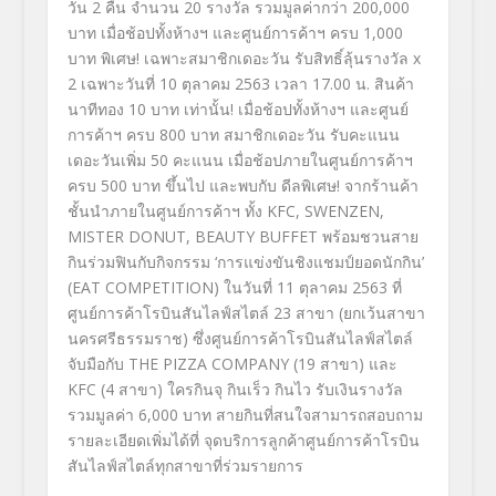
วัน
2
คืน จำนวน
20
รางวัล
รวมมูลค่ากว่า
200,000
บาท
เมื่อช้อปทั้งห้างฯ และศูนย์การค้าฯ ครบ
1,000
บาท พิเศษ
!
เฉพาะสมาชิกเดอะวัน รับสิทธิ์ลุ้นรางวัล
x
2
เฉพาะวันที่
10
ตุลาคม
2563
เวลา
17.00
น.
สินค้า
นาทีทอง
10
บาท เท่านั้น
!
เมื่อช้อปทั้งห้างฯ และศูนย์
การค้าฯ ครบ
800
บาท สมาชิกเดอะวัน
รับคะแนน
เดอะวันเพิ่ม
50
คะแนน
เมื่อช้อปภายในศูนย์การค้าฯ
ครบ
500
บาท ขึ้นไป และพบกับ
ดีลพิเศษ
!
จากร้านค้า
ชั้นนำภายในศูนย์
การค้าฯ
ทั้ง
KFC, SWENZEN,
MISTER DONUT, BEAUTY BUFFET
พร้อมชวนสาย
กินร่วมฟินกับกิ
จกรรม
‘
การแข่งขันชิงแชมป์ยอดนักกิน
’
(
EAT COMPETITION
)
ในวันที่
11
ตุลาคม
2563
ที่
ศูนย์การค้าโรบินสันไลฟ์
สไตล์
23
สาขา
(ยกเว้นสาขา
นครศรีธรรมราช)
ซึ่งศูนย์การค้าโรบินสันไลฟ์
สไตล์
จับมือกับ
THE PIZZA COMPANY
(
19
สาขา)
และ
KFC
(
4
สาขา)
ใครกินจุ กินเร็ว กินไว
รับเงินรางวัล
รวมมูลค่า
6,000
บาท
สายกินที่
สนใจสามารถสอบถาม
รายละเอียดเพิ่
มได้ที่ จุดบริการลูกค้าศูนย์การค้าโรบิ
น
สันไลฟ์สไตล์ทุกสาขาที่ร่
วมรายการ