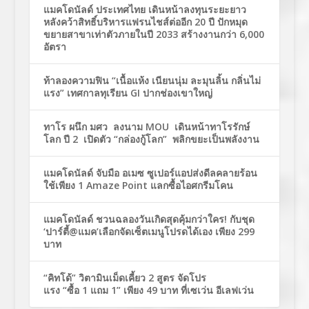
แมคโดนัลด์ ประเทศไทย เดินหน้าลงทุนระยะยาว
หลังคว้าสิทธิ์บริหารแฟรนไชส์ต่ออีก 20 ปี ปักหมุด
ขยายสาขาเท่าตัวภายในปี 2033 สร้างงานกว่า 6,000
อัตรา
ท้าลองความฟิน “เนื้อแห้ง เนียนนุ่ม ละมุนลิ้น กลิ่นไม่
แรง” เทศกาลทุเรียน GI ปากช่องเขาใหญ่
ทาโร ผนึก มศว ลงนาม MOU เดินหน้าทาโรรักษ์
โลก ปี 2 เปิดตัว “กล่องกู้โลก” พลิกขยะเป็นพลังงาน
แมคโดนัลด์ จับมือ อเมซ ซูเปอร์แอปส่งดีลคลายร้อน
ใช้เพียง 1 Amaze Point แลกซื้อไอศกรีมโคน
แมคโดนัลด์ ชวนฉลองวันเกิดสุดคุ้มกว่าใคร! กับชุด
‘ปาร์ตี้@แมค’เลือกจัดเซ็ตเมนูโปรดได้เอง เพียง 299
บาท
“คิทโด้” วิตามินเม็ดเคี้ยว 2 สูตร จัดโปร
แรง “ซื้อ 1 แถม 1” เพียง 49 บาท ที่เซเว่น อีเลฟเว่น