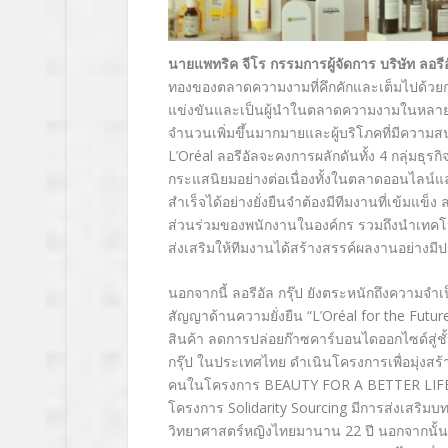
นายแพทริค จีโร กรรมการผู้จัดการ บริษัท ลอร
ทองของตลาดความงามที่คึกคักและเต็มไปด้วยก
แข่งขันและเป็นผู้นำในตลาดความงามในหลายเซ
จำนวนเพิ่มขึ้นมากมายและผู้บริโภคที่มีควา
L’Oréal
ลอรีอัลจะคงการผลักดันทั้ง
4
กลุ่มธุรก
กระแสนิยมอย่างต่อเนื่องทั้งในตลาดออนไลน์
สำเร็จได้อย่างยั่งยืนจำต้องมีทีมงานที่เข้มแข็
ส่วนร่วมของพนักงานในองค์กร รวมถึงนำเทคโ
ส่งเสริมให้ทีมงานได้สร้างสรรค์ผลงานอย่างม
นอกจากนี้ ลอรีอัล กรุ๊ป ยังตระหนักถึงความจำ
สัญญาด้านความยั่งยืน “L’Oréal
for the Futur
สินค้า ลดการปล่อยก๊าซคาร์บอนไดออกไซด์สู่ช
กรุ๊ป ในประเทศไทย ดำเนินโครงการเพื่อมุ่งสร
คนในโครงการ
BEAUTY FOR A BETTER LIF
โครงการ
Solidarity Sourcing
มีการส่งเสริมบ
วิทยาศาสตร์หญิงไทยมานาน
22
ปี นอกจากนั้