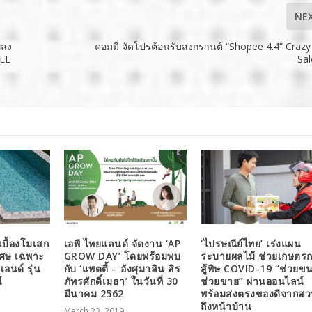
NE
พลง
คอมมี่ จัดโปรต้อนรับสงกรานต์ “Shopee 4.4” Crazy
NEE
Sa
บื้องโมเสก
เอพี ไทยแลนด์ จัดงาน ‘AP
‘ไปรษณีย์ไทย’ เร่งแผน
เศษ เฉพาะ
GROW DAY’ โดยพร้อมพบ
ระบายผลไม้ ช่วยเกษตร
อนด์ รุ่น
กับ ‘แพตตี้ – อังศุมาลิน สิร
สู้พิษ COVID-19 “ช่วยข
์
ภัทรศักดิ์เมธา’ ในวันที่ 30
ช่วยขาย” ผ่านออนไลน์
มีนาคม 2562
พร้อมส่งตรงของดีจากส
ถึงหน้าบ้าน
March 23, 2019