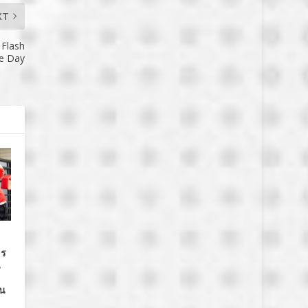
XT
 Flash
le Day
กร
น
วน