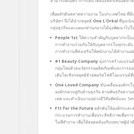
สามารถคงอัตราการเติบโตสองหลักเหนือตลาดได้
เพื่อผลักดันตลาดความงาม ในประเทศไทย ที่ม
บริษัทฯ จึงได้นำกลยุทธ์
One L’Oréal
ที่มุ่งเ
กลุ่มธุรกิจและแผนกส่วนกลางได้มุ่งพัฒนาไปใน
People 1
st
ให้ความสำคัญกับบุคลากรเป็น
การทำงานร่วมกันให้กับบุคลากรในทุกระดับ
การทำงานที่ส่งเสริมให้พนักงานได้ทำงานอย่
#1 Beauty Company
มุ่งการสร้างแบรนด์
กลุ่มใหม่
ด้วยนวัตกรรมผลิตภัณฑ์และการม
เติบโตเชิงกลยุทธ์ด้วยพอร์ตโฟลิโอแบรนด์ที
One Loved Company
ขับเคลื่อนองค์กร
องค์กรควบคู่กับด้านธุรกิจ ตามพันธกิจความยั
เทค และดำเนินงานอย่างมีวิสัยทัศน์และ
Se
F
1
t for the Future
ผลักดันให้องค์กรและ
กระบวนการทำงานเพื่อประสิทธิภาพเพื่อกา
ในที่ทำงาน เพื่อให้สอดคล้องกับบทบาทผู้