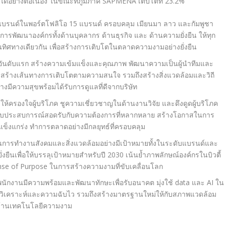
อย่างต่อเนื่อง ในขณะที่ภูมิภาค
SAPMENA
เติบโตที่
23.2%
ีแบรนด์ในพอร์ตโฟลิโอ
15
แบรนด์ ครอบคลุม เมียนมา ลาว และกัมพูชา
น้นการพัฒนาองค์กรทั้งด้านบุคลากร ด้านธุรกิจ และ ด้านความยั่งยืน ให้ทุก
ทิศทางเดียวกัน เพื่อสร้างการเติบโตในตลาดความงามอย่างยั่งยืน
อันดับแรก สร้างความเข้มแข็งและคุณภาพ พัฒนาความเป็นผู้นำทีมและ
 สร้างเส้นทางการเติบโตตามความสนใจ รวมถึงสร้างสิ่งแวดล้อมและวิถี
างมีความสุขพร้อมได้รับการดูแลที่ดีจากบริษัท
ให้ครองใจผู้บริโภค ชูความเชี่ยวชาญในด้านงานวิจัย และดึงดูดผู้บริโภค
อบประสบการณ์สอดรับกับความต้องการที่หลากหลาย
สร้างโอกาสในการ
่แข็งแกร่ง ทำการตลาดอย่างมีกลยุทธ์ที่ครอบคลุม
ในการทำงานสังคมและสิ่งแวดล้อมอย่างมีเป้าหมายทั้งในระดับแบรนด์และ
่งยืนเพื่อให้บรรลุเป้าหมายสำหรับปี
2030
เน้นย้ำภาพลักษณ์องค์กรในบิวตี้
nse of Purpose
ในการสร้างความงามที่ขับเคลื่อนโลก
พนักงานมีความพร้อมและพัฒนาทักษะเพื่อรับอนาคต มุ่งใช้
data
และ
AI
ใน
รวิเคราะห์และความฉับไว รวมถึงสร้างมาตรฐานใหม่ให้กับสภาพแวดล้อม
นำด้านเทคโนโลยีความงาม