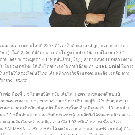
น้มตลาดความงามโลกปี
2567 ที่ยังคงคึกคักและส่งสัญญาณบวกอย่างต่อ
ลกรุ๊ปในปี 2566 ที่มีอัตราการเติบโตสููงเป็นประวัติการณ์ในรอบ 20 ปี
้า ด้วยยอดขายรวมมูลค่า 4.118 หมื่นล้านยูโร
[1]
คงตำแหน่งบริษัทความงาม
ุ๊ป ในประเทศไทย ให้เติบโตอย่างยั่งยืนภายใต้กลยุทธ์
One L’Oréal
ในการ
นเครือให้ครองใจผู้บริโภค เดินหน้าภารกิจด้านสังคมและสิ่งแวดล้อมตาม
for the Future”
ต่อเนื่องที่
8%
โดยลอรีอัล กรุ๊ป
เติบโตในอัตราเลขสองหลักเป็นปี
มตลาดความงามและ
personal care
มีการเติบโตอยู่ที่
12%
ด้วยมูลค่าสูง
ามงาม กลุ่มผลิตภัณฑ์ดูแลผิวเป็นตลาดใหญ่ที่สุดมีมูลค่าที่
1.13
แสนล้าน
ลค่า
3.9
หมื่นล้านบาท ขณะที่ผลิตภัณฑ์กลุ่มเมคอัพยังได้รับความนิยมอย่าง
ละกลุ่มผลิตภัณฑ์น้ำหอมมีมูลค่าสูงถึง
1.02
หมื่นล้านบาท ซึ่งลอรีอัล
ภาค
SAPMENA (
เอเชียแปซิฟิกใต้ ตะวันออกกลาง และ แอฟริกาเหนือ) ที่ยัง