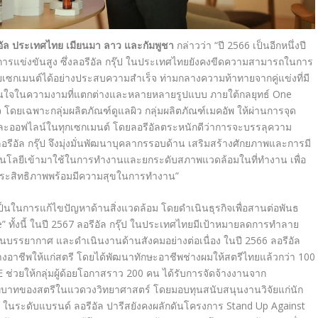
ีอัล ประเทศไทย เมียนมา ลาว และกัมพูชา
กล่าวว่า “ปี
2566
เป็นอีกหนึ่งปี
ารแข่งขันสูง ซึ่งลอรีอัล กรุ๊ป ในประเทศไทยยังคงขีดความสามารถในการ
กเมนต์ได้อย่างประสบความสำเร็จ ท่ามกลางความท้าทายจากคู่แข่งที่มี
มสนใจในความงามที่แตกต่างและหลายหลายรูปแบบ ภายใต้กลยุทธ์
One
ิจ โดยเฉพาะกลุ่มผลิตภัณฑ์ดูแลผิว กลุ่มผลิตภัณฑ์เมคอัพ ให้ผ่านการจุด
และออฟไลน์ในทุกเซกเมนต์ โดยลอรีอัลตระหนักดีว่าการจะบรรลุความ
ง ลอรีอัล กรุ๊ป จึงมุ่งมั่นพัฒนาบุคลากรรอบด้าน เสริมสร้างศักยภาพและการมี
นโลยีเข้ามาใช้ในการทำงานและยกระดับสภาพแวดล้อมในที่ทำงาน เพื่อ
ีประสิทธิภาพพร้อมมีความสุขในการทำงาน”
เป็นในการแก้ไขปัญหาด้านสิ่งแวดล้อม โดยดำเนินธุรกิจเพื่อสานต่อพันธ
e
” ทั้งนี้ ในปี
2567
ลอรีอัล กรุ๊ป ในประเทศไทยมีเป้าหมายลดการทำลาย
ั้นบรรยากาศ และดำเนินงานด้านสังคมอย่างต่อเนื่อง ในปี
2566
ลอรีอัล
้างอาชีพให้แก่สตรี โดยได้พัฒนาทักษะอาชีพช่างผมให้สตรีไทยแล้วกว่า
10
0
E
ช่วยให้กลุ่มผู้ด้อยโอกาสราว
200
คน ได้รับการจัดจ้างงานจาก
ทบาทของสตรีในแวดวงวิทยาศาสตร์ โดยมอบทุนสนับสนุนงานวิจัยแก่นัก
น ในระดับแบรนด์ ลอรีอัล ปารีสยังคงผลักดันโครงการ
Stand Up Against