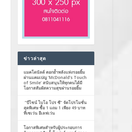
ข่าวล่าสุด
แมคโดนัลด์ ตอกย้ำพลังแห่งรอยยิ้ม
ผ่านแคมเปญ ‘McDonald’s Touch
of Smile’ สนับสนุนให้ทุกคนได้มี
โอกาสสัมผัสความสุขผ่านรอยยิ้ม
“บีไชน์ ไบโอ โปร ซี” จัดโปรโมชั่น
สุดพิเศษ ซื้อ 1 แถม 1 เพียง 49 บาท
ที่เซเว่น อีเลฟเว่น
โอกาสพิเศษสำหรับผู้ประกอบการ