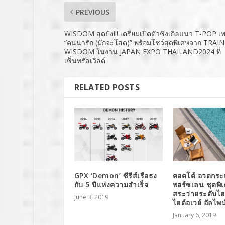
PREVIOUS
WISDOM สุดปัง!!! เตรียมเปิดตัวซิงเกิลแนว T-POP เ
“คนน่ารัก (มักจะโสด)” พร้อมโชว์สุดพิเศษจาก TRAI
WISDOM ในงาน JAPAN EXPO THAILAND2024 ที่
เซ็นทรัลเวิลด์
RELATED POSTS
GPX ‘Demon’ ซีรีส์เรือธง
คอตโต้ อวดกระเ
กับ 5 ปีแห่งความสำเร็จ
พอร์ซเลน ชุดพิ
สระว่ายระดับไฮเ
June 3, 2019
ไฮด์อเวย์ อัลไพน
January 6, 2019