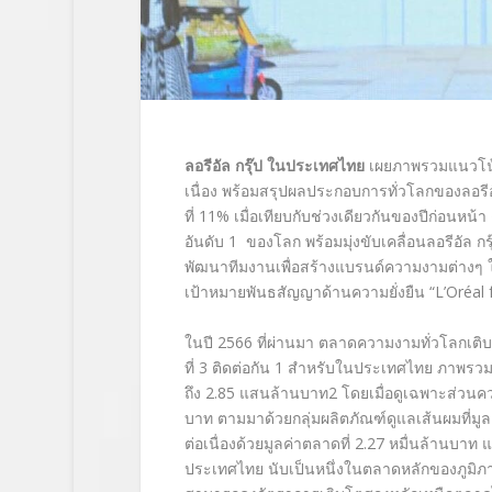
ลอรีอัล กรุ๊ป ในประเทศไทย
เผยภาพรวมแนวโ
เนื่อง พร้อมสรุปผลประกอบการทั่วโลกของลอรีอั
ที่ 11% เมื่อเทียบกับช่วงเดียวกันของปีก่อนหน
อันดับ
1 ของโลก พร้อมมุ่งขับเคลื่อนลอรีอัล กร
พัฒนาทีมงานเพื่อสร้างแบรนด์ความงามต่างๆ ใ
เป้าหมายพันธสัญญาด้านความยั่งยืน “L’Oréal 
ในปี
2566 ที่ผ่านมา
ตลาดความงามทั่วโลกเติบโต
ที่
3
ติดต่อกัน
1
สำหรับในประเทศไทย ภาพรว
ถึง
2.85
แสนล้านบาท
2
โดยเมื่อดูเฉพาะส่วนคว
บาท ตามมาด้วยกลุ่มผลิตภัณฑ์ดูแลเส้นผมที่มู
ต่อเนื่องด้วยมูลค่าตลาดที่
2.27
หมื่นล้านบาท แ
ประเทศไทย นับเป็นหนึ่งในตลาดหลักของภูมิ