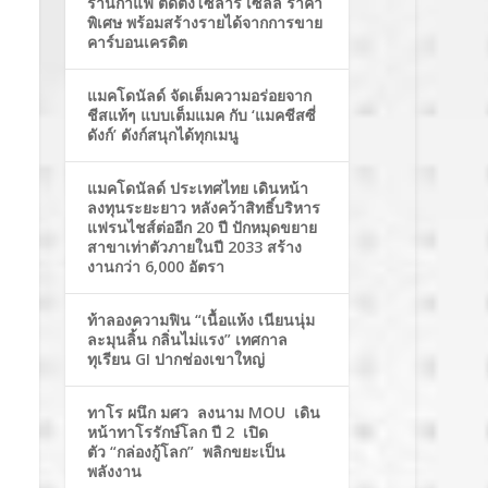
ร้านกาแฟ ติดตั้งโซล่าร์ เซลล์ ราคา
พิเศษ พร้อมสร้างรายได้จากการขาย
คาร์บอนเครดิต
แมคโดนัลด์ จัดเต็มความอร่อยจาก
ชีสแท้ๆ แบบเต็มแมค กับ ‘แมคชีสซี่
ดังก์’ ดังก์สนุกได้ทุกเมนู
แมคโดนัลด์ ประเทศไทย เดินหน้า
ลงทุนระยะยาว หลังคว้าสิทธิ์บริหาร
แฟรนไชส์ต่ออีก 20 ปี ปักหมุดขยาย
สาขาเท่าตัวภายในปี 2033 สร้าง
งานกว่า 6,000 อัตรา
ท้าลองความฟิน “เนื้อแห้ง เนียนนุ่ม
ละมุนลิ้น กลิ่นไม่แรง” เทศกาล
ทุเรียน GI ปากช่องเขาใหญ่
ทาโร ผนึก มศว ลงนาม MOU เดิน
หน้าทาโรรักษ์โลก ปี 2 เปิด
ตัว “กล่องกู้โลก” พลิกขยะเป็น
พลังงาน