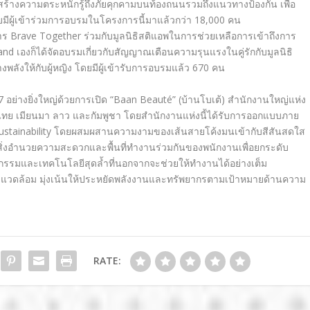
ื่อสร้างความตระหนักรู้ถึงภัยคุกคามบนท้องถนนรวมถึงแนวทางป้องกัน เพื่อ
 โดยมีผู้เข้าร่วมการอบรมในโครงการนี้มาแล้วกว่า
18,000
คน
การ
Brave Together
ร่วมกับมูลนิธิสติแอพในการช่วยเหลือการเข้าถึงการ
and
เองก็ได้จัดอบรมเกี่ยวกับสัญญาณเตือนความรุนแรงในคู่รักกับมูลนิธิ
งพลังให้กับผู้หญิง โดยมีผู้เข้ารับการอบรมแล้ว
670
คน
7
อย่างยิ่งใหญ่ด้วยการเปิด “
Baan Beauté
” (บ้านโบเต้) สำนักงานใหญ่แห่ง
ศไทย เมียนมา ลาว และกัมพูชา โดยสำนักงานแห่งนี้ได้รับการออกแบบภาย
stainability
โดยผสมผสานความงามของเส้นสายโค้งมนเข้ากับสีสันสดใส
ยสิ่งอำนวยความสะดวกและพื้นที่ทำงานร่วมกันของพนักงานเพื่อยกระดับ
ตกรรมและเทคโนโลยีสุดล้ำที่นอกจากจะช่วยให้ทำงานได้อย่างเต็ม
่งแวดล้อม มุ่งเน้นให้ประหยัดพลังงานและทรัพยากรตามเป้าหมายด้านความ
RATE: