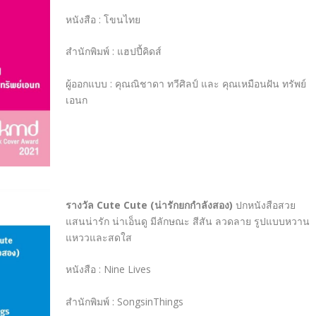
หนังสือ
:
โขนไทย
สำนักพิมพ์
:
แฮปปี้คิดส์
ผู้ออกแบบ
:
คุณณิชาดา ทวีศิลป์ และ คุณเหมือนฝัน ทรัพย์
เอนก
รางวัล
Cute Cute (
น่ารักยกกำลังสอง
)
ปกหนังสือสวย
แสนน่ารัก น่าเอ็นดู มีลักษณะ สีสัน ลวดลาย รูปแบบหวาน
แหววและสดใส
หนังสือ
:
Nine Lives
สำนักพิมพ์
:
SongsinThings