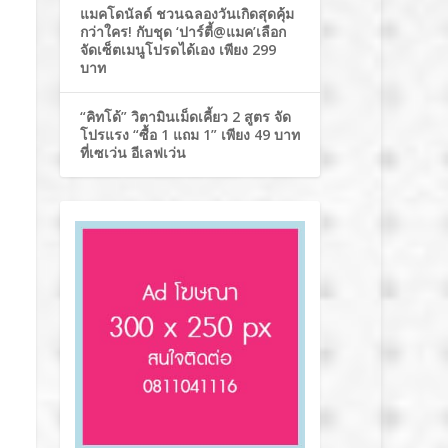
แมคโดนัลด์ ชวนฉลองวันเกิดสุดคุ้ม
กว่าใคร! กับชุด ‘ปาร์ตี้@แมค’เลือก
จัดเซ็ตเมนูโปรดได้เอง เพียง 299
บาท
“คิทโด้” วิตามินเม็ดเคี้ยว 2 สูตร จัด
โปรแรง “ซื้อ 1 แถม 1” เพียง 49 บาท
ที่เซเว่น อีเลฟเว่น