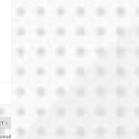
XT
ยแลนด์