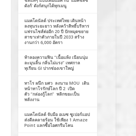
ชีสแท้ๆ แบบเต็มแมค กับ ‘แมคชีสซี่
ดังก์’ ดังก์สนุกได้ทุกเมนู
แมคโดนัลด์ ประเทศไทย เดินหน้า
ลงทุนระยะยาว หลังคว้าสิทธิ์บริหาร
แฟรนไชส์ต่ออีก 20 ปี ปักหมุดขยาย
สาขาเท่าตัวภายในปี 2033 สร้าง
งานกว่า 6,000 อัตรา
ท้าลองความฟิน “เนื้อแห้ง เนียนนุ่ม
ละมุนลิ้น กลิ่นไม่แรง” เทศกาล
ทุเรียน GI ปากช่องเขาใหญ่
ทาโร ผนึก มศว ลงนาม MOU เดิน
หน้าทาโรรักษ์โลก ปี 2 เปิด
ตัว “กล่องกู้โลก” พลิกขยะเป็น
พลังงาน
แมคโดนัลด์ จับมือ อเมซ ซูเปอร์แอป
ส่งดีลคลายร้อน ใช้เพียง 1 Amaze
Point แลกซื้อไอศกรีมโคน