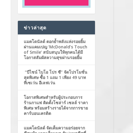
ข่าวล่าสุด
แมคโดนัลด์ ตอกย้ำพลังแห่งรอยยิ้ม
ผ่านแคมเปญ ‘McDonald’s Touch
of Smile’ สนับสนุนให้ทุกคนได้มี
โอกาสสัมผัสความสุขผ่านรอยยิ้ม
“บีไชน์ ไบโอ โปร ซี” จัดโปรโมชั่น
สุดพิเศษ ซื้อ 1 แถม 1 เพียง 49 บาท
ที่เซเว่น อีเลฟเว่น
โอกาสพิเศษสำหรับผู้ประกอบการ
ร้านกาแฟ ติดตั้งโซล่าร์ เซลล์ ราคา
พิเศษ พร้อมสร้างรายได้จากการขาย
คาร์บอนเครดิต
แมคโดนัลด์ จัดเต็มความอร่อยจาก