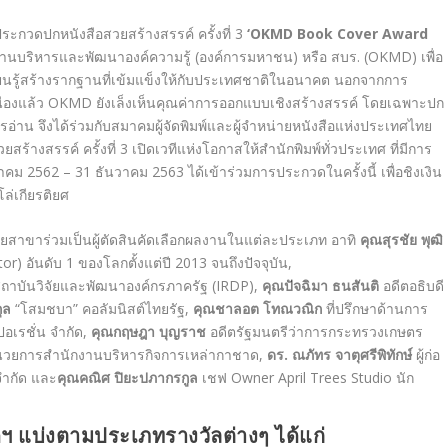
ประกวดปกหนังสือสวยสร้างสรรค์ ครั้งที่
3
‘OKMD Book Cover Award
ักงานบริหารและพัฒนาองค์ความรู้
(
องค์การมหาชน
)
หรือ สบร
. (OKMD)
เพื่อ
ยนรู้สร้างรากฐานที่เข้มแข็งให้กับประเทศชาติในอนาคต นอกจากการ
ื่องแล้ว
OKMD
ยังเล็งเห็นคุณค่าการออกแบบเชิงสร้างสรรค์ โดยเฉพาะปก
รอ่าน จึงได้ร่วมกับสมาคมผู้จัดพิมพ์และผู้จำหน่ายหนังสือแห่งประเทศไทย
ร้างสรรค์ ครั้งที่
3
เปิดเวทีแห่งโอกาสให้สำนักพิมพ์ทั่วประเทศ ที่มีการ
าคม
2562 – 31
ธันวาคม
2563
ได้เข้าร่วมการประกวดในครั้งนี้ เพื่อชิงเงิน
โล่เกียรติยศ
าขาร่วมเป็นผู้ตัดสินคัดเลือกผลงานในแต่ละประเภท อาทิ
คุณสุรชัย พุฒิ
ator)
อันดับ
1
ของโลกตั้งแต่ปี
2013
จนถึงปัจจุบัน
,
ิสถาบันวิจัยและพัฒนาองค์กรภาครัฐ
(IRDP),
คุณปัจฉิมา ธนสันติ
อดีตอธิบดี
ุล
“
โสมชบา
”
คอลัมนิสต์ไทยรัฐ
,
คุณชาลอต โทณวณิก
ที่ปรึกษาด้านการ
อเรชั่น จำกัด
,
คุณกฤษฎา บุญราช
อดีตรัฐมนตรีว่าการกระทรวงเกษตร
นวยการสำนักงานบริหารกิจการเหล่ากาชาด
,
ดร
.
ณภัทร จาตุศรีพิทักษ์
ผู้ก่อ
จำกัด และ
คุณคณิศ ปิยะปภากรกูล
เชฟ
Owner April Trees Studio
นัก
ฯ แบ่งตามประเภทรางวัลต่างๆ ได้แก่