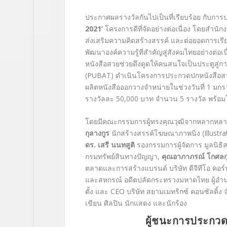
ประกาศผลรางวัลกันไปเป็นที่เรียบร้อย กับการ
2021’
โครงการดีที่จัดอย่างต่อเนื่อง โดยสำน
ส่งเสริมความคิดสร้างสรรค์ และต่อยอดการเรี
พัฒนาองค์ความรู้ที่สำคัญสู่สังคมไทยอย่างต่อเน
หนังสือสวยช่วยดึงดูดให้คนสนใจเป็นประตูสู่กา
(PUBAT)
ดำเนินโครงการประกวดปกหนังสือสวยส
ผลิตหนังสือออกวางจำหน่ายในช่วงวันที่
1
มกร
รางวัลละ
50,000
บาท จำนวน
5
รางวัล พร้อม
โดยมีคณะกรรมการผู้ทรงคุณวุฒิจากหลากหลายส
กุลางกูร
นักสร้างสรรค์โฆษณาภาพนิ่ง
(Illustr
ดร
.
เสรี นนทสูติ
รองกรรมการผู้จัดการ มูลนิธ
กรมทรัพย์สินทางปัญญา
,
คุณอาภาภรณ์ โกศลก
ตลาดและการสร้างแบรนด์ บริษัท ดีจีทีโอ คอร์ป
และสหกรณ์ อดีตปลัดกระทรวงมหาดไทย ผู้อำ
ตั้ง และ
CEO
บริษัท สยามเมทริกซ์ คอนซัลติ้ง 
เขียน ศิลปิน นักแสดง และนักร้อง
ผู้ชนะการประกวด