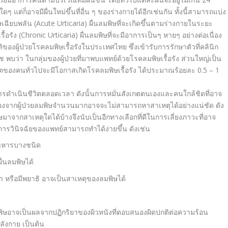
ดๆ แต่ก็อาจมีผื่นใหม่ขึ้นที่อื่น ๆ ของร่างกายได้อีกเช่นกัน ทั้งนี้สามารถแบ่ง
เฉียบพลัน (Acute Urticaria) ผื่นลมพิษที่จะเกิดขึ้นตามร่างกายในระยะ
้อรัง (Chronic Urticaria) ผื่นลมพิษที่จะมีอาการเป็นๆ หายๆ อย่างต่อเนื่อง
ของผู้ป่วยโรคลมพิษเรื้อรังในประเทศไทย ซึ่งเข้ารับการรักษาตัวที่คลินิก
บว่า ในกลุ่มของผู้ป่วยที่มาพบแพทย์ด้วยโรคลมพิษเรื้อรัง ส่วนใหญ่เป็น
งชีวิตของคนทั่วไปจะมีโอกาสเกิดโรคลมพิษเรื้อรัง ได้ประมาณร้อยละ 0.5 – 1
การดำเนินชีวิตตลอดเวลา ดังนั้นการหมั่นสังเกตตนเองและคนใกล้ชิดที่อาจ
ม เนื่องจากผู้ป่วยลมพิษจำนวนมากอาจจะไม่สามารถหาสาเหตุได้อย่างแน่ชัด ดัง
ษมาจากสาเหตุใดได้บ้างจึงนับเป็นอีกทางเลือกที่ดีในการเลี่ยงภาวะที่อาจ
ให้การวินิจฉัยของแพทย์สามารถทำได้ง่ายขึ้น ดังเช่น
อาหารบางชนิด
ื่นลมพิษได้
อรา หรือมีพยาธิ อาจเป็นสาเหตุของลมพิษได้
มพิษอาจเป็นผลจากปฏิกริยาของผิวหนังที่ตอบสนองผิดปกติต่อความร้อน
ังกาย เป็นต้น