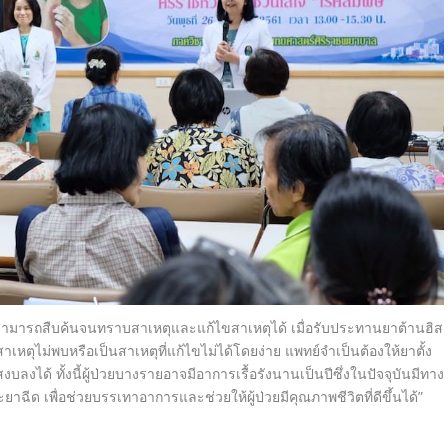
ามารถสืบค้นจนทราบสาเหตุและแก้ไขสาเหตุได้ เมื่อรับประทานยาต้านฮิส
เหตุไม่พบหรือเป็นสาเหตุที่แก้ไขไม่ได้โดยง่าย แพทย์จำเป็นต้องให้ยาตั้ง
บลงได้ ทั้งนี้ผู้ป่วยบางรายอาจมีอาการเรื้อรังนานเป็นปีซึ่งในปัจจุบันมีทาง
าฉีด เพื่อช่วยบรรเทาอาการและช่วยให้ผู้ป่วยมีคุณภาพชีวิตที่ดีขึ้นได้”