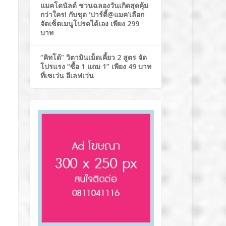
แมคโดนัลด์ ชวนฉลองวันเกิดสุดคุ้ม
กว่าใคร! กับชุด ‘ปาร์ตี้@แมค’เลือก
จัดเซ็ตเมนูโปรดได้เอง เพียง 299
บาท
“คิทโด้” วิตามินเม็ดเคี้ยว 2 สูตร จัด
โปรแรง “ซื้อ 1 แถม 1” เพียง 49 บาท
ที่เซเว่น อีเลฟเว่น