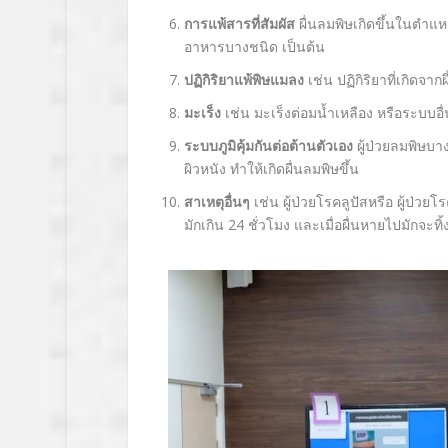
การแพ้สารที่สัมผัส
ผื่นลมพิษเกิดขึ้นในตำแหน่
อาหารบางชนิด เป็นต้น
ปฏิกิริยาแพ้พิษแมลง
เช่น ปฏิกิริยาที่เกิดจากผึ
มะเร็ง
เช่น มะเร็งต่อมน้ำเหลือง หรือระบบอื
ระบบภูมิคุ้มกันต่อต้านตัวเอง
ผู้ป่วยลมพิษบาง
ผิวหนัง ทำให้เกิดผื่นลมพิษขึ้น
สาเหตุอื่นๆ
เช่น ผู้ป่วยโรคลูปัสหรือ ผู้ป่วย
มักเกิน 24 ชั่วโมง และเมื่อผื่นหายไปมักจะทิ