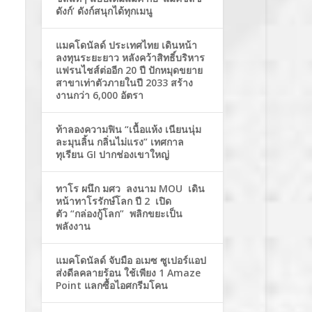
ดังก์’ ดังก์สนุกได้ทุกเมนู
แมคโดนัลด์ ประเทศไทย เดินหน้า
ลงทุนระยะยาว หลังคว้าสิทธิ์บริหาร
แฟรนไชส์ต่ออีก 20 ปี ปักหมุดขยาย
สาขาเท่าตัวภายในปี 2033 สร้าง
งานกว่า 6,000 อัตรา
ท้าลองความฟิน “เนื้อแห้ง เนียนนุ่ม
ละมุนลิ้น กลิ่นไม่แรง” เทศกาล
ทุเรียน GI ปากช่องเขาใหญ่
ทาโร ผนึก มศว ลงนาม MOU เดิน
หน้าทาโรรักษ์โลก ปี 2 เปิด
ตัว “กล่องกู้โลก” พลิกขยะเป็น
พลังงาน
แมคโดนัลด์ จับมือ อเมซ ซูเปอร์แอป
ส่งดีลคลายร้อน ใช้เพียง 1 Amaze
Point แลกซื้อไอศกรีมโคน