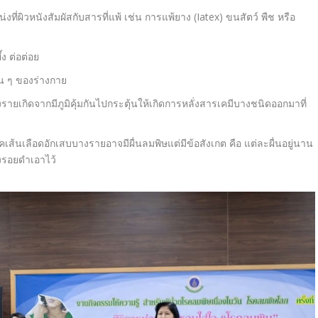
งที่ผิวหนังสัมผัสกับสารที่แพ้ เช่น การแพ้ยาง (Iatex) ขนสัตว์ พืช หรือ
้ง ต่อต่อย
่น ๆ ของร่างกาย
รายเกิดจากมีภูมิคุ้มกันไปกระตุ้นให้เกิดการหลั่งสารเคมีบางชนิดออกมาที่
โรคเส้นเลือดอักเสบบางรายอาจมีผื่นลมพิษแต่มีข้อสังเกต คือ แต่ละผื่นอยู่นาน
้งรอยดำเอาไว้