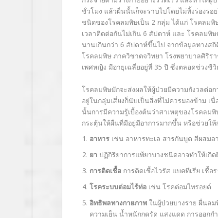
ชั่วโมง แล้วผื่นนั้นก็จะราบไปโดยไม่ทิ้งร่องรอยใ
ชนิดของโรคลมพิษเป็น 2 กลุ่ม ได้แก่ โรคลมพิษ
เวลาติดต่อกันไม่เกิน 6 สัปดาห์ และ โรคลมพิษเรื
นานเกินกว่า 6 สัปดาห์ขึ้นไป จากข้อมูลทางสถิติ
โรคลมพิษ ภาควิชาตจวิทยา โรงพยาบาลศิริราช พ
เพศหญิง มีอายุเฉลี่ยอยู่ที่ 35 ปี ซึ่งตลอดช่ว
โรคลมพิษมักจะส่งผลให้ผู้ป่วยมีความกังวลต่อ
อยู่ในกลุ่มเสี่ยงก็นับเป็นสิ่งที่ไม่ควรมองข้า
นั้นการมีความรู้เบื้องต้นว่าสาเหตุของโรคลมพิ
กระตุ้นให้ผื่นที่มีอยู่มีอาการมากขึ้น หรือช่วย
อาหาร
เช่น อาหารทะเล สารกันบูด สีผสม
ยา
ปฏิกิริยาการแพ้ยาบางชนิดอาจทำให้เกิดผ
การติดเชื้อ
การติดเชื้อไวรัส แบคทีเรีย เชื้
โรคระบบต่อมไร้ท่อ
เช่น โรคต่อมไทรอยด์
อิทธิพลทางกายภาพ
ในผู้ป่วยบางราย ผื่นล
ความเย็น น้ำหนักกดรัด แสงแดด การออกกำล