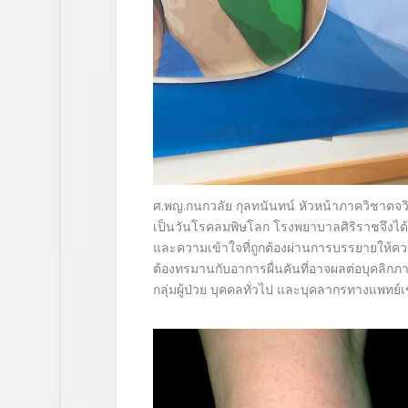
ศ.พญ.กนกวลัย กุลทนันทน์ หัวหน้าภาควิชาตจว
เป็นวันโรคลมพิษโลก โรงพยาบาลศิริราชจึงได้จัด
และความเข้าใจที่ถูกต้องผ่านการบรรยายให้ความ
ต้องทรมานกับอาการผื่นคันที่อาจผลต่อบุคลิกภ
กลุ่มผู้ป่วย บุคคลทั่วไป และบุคลากรทางแพทย