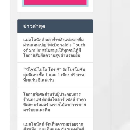
ข่าวล่าสุด
แมคโดนัลด์ ตอกย้ำพลังแห่งรอยยิ้ม
ผ่านแคมเปญ ‘McDonald’s Touch
of Smile’ สนับสนุนให้ทุกคนได้มี
โอกาสสัมผัสความสุขผ่านรอยยิ้ม
“บีไชน์ ไบโอ โปร ซี” จัดโปรโมชั่น
สุดพิเศษ ซื้อ 1 แถม 1 เพียง 49 บาท
ที่เซเว่น อีเลฟเว่น
โอกาสพิเศษสำหรับผู้ประกอบการ
ร้านกาแฟ ติดตั้งโซล่าร์ เซลล์ ราคา
พิเศษ พร้อมสร้างรายได้จากการขาย
คาร์บอนเครดิต
แมคโดนัลด์ จัดเต็มความอร่อยจาก
ชีสแท้ๆ แบบเต็มแมค กับ ‘แมคชีสซี่