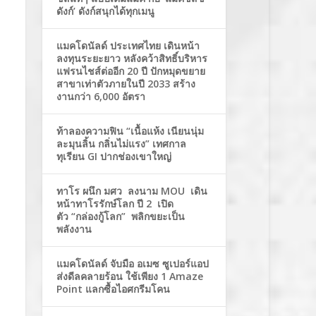
ดังก์’ ดังก์สนุกได้ทุกเมนู
แมคโดนัลด์ ประเทศไทย เดินหน้า
ลงทุนระยะยาว หลังคว้าสิทธิ์บริหาร
แฟรนไชส์ต่ออีก 20 ปี ปักหมุดขยาย
สาขาเท่าตัวภายในปี 2033 สร้าง
งานกว่า 6,000 อัตรา
ท้าลองความฟิน “เนื้อแห้ง เนียนนุ่ม
ละมุนลิ้น กลิ่นไม่แรง” เทศกาล
ทุเรียน GI ปากช่องเขาใหญ่
ทาโร ผนึก มศว ลงนาม MOU เดิน
หน้าทาโรรักษ์โลก ปี 2 เปิด
ตัว “กล่องกู้โลก” พลิกขยะเป็น
พลังงาน
แมคโดนัลด์ จับมือ อเมซ ซูเปอร์แอป
ส่งดีลคลายร้อน ใช้เพียง 1 Amaze
Point แลกซื้อไอศกรีมโคน