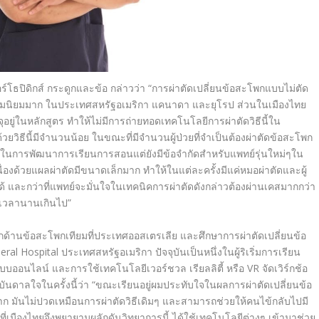
ร์โธปิดิกส์ กระดูกและข้อ กล่าวว่า “การผ่าตัดเปลี่ยนข้อสะโพกแบบไม่ตัด
บความนิยมมาก ในประเทศสหรัฐอเมริกา
แคนาดา และยุโรป ส่วนในเมืองไทย
รจุอยู่ในหลักสูตร ทำให้ไม่มีการถ่ายทอดเทคโนโลยีการผ่าตัดวิธีนี้ใน
้วยวิธีนี้มีจำนวนน้อย ในขณะที่มีจำนวนผู้ป่วยที่จำเป็นต้องผ่าตัดข้อสะโพก
ในการพัฒนาการเรียนการสอนแต่ยังมีข้อจำกัดสำหรับแพทย์รุ่นใหม่ๆใน
ื่องด้วยแผลผ่าตัดมีขนาดเล็กมาก ทำให้ในแต่ละครั้งมีแค่หมอผ่าตัดและผู้
ได้ และกว่าที่แพทย์จะมั่นใจในเทคนิคการผ่าตัดดังกล่าวต้องผ่านเคสมากกว่า
้เวลานานเกินไป
”
กด้านข้อสะโพกเทียมที่ประเทศออสเตรเลีย และศึกษาการผ่าตัดเปลี่ยนข้อ
ral Hospital
ประเทศสหรัฐอเมริกา ปัจจุบันเป็นหนึ่งในผู้ริเริ่มการเรียน
แบบออนไลน์ และการใช้เทคโนโลยีเวอร์ชวล เรียลลิตี้ หรือ
VR
จัดเวิร์กช้อ
งบันดาลใจในครั้งนี้ว่า “ขณะเรียนอยู่ผมประทับใจในผลการผ่าตัดเปลี่ยนข้อ
ก มันไม่ปวดเหมือนการผ่าตัดวิธีเดิมๆ และสามารถช่วยให้คนไข้กลับไปมี
าที่เมืองไทยจึงพยายามผลักดันวิทยาการนี้ ได้ใช้เทคโนโลยีต่างๆ เข้ามาช่วย