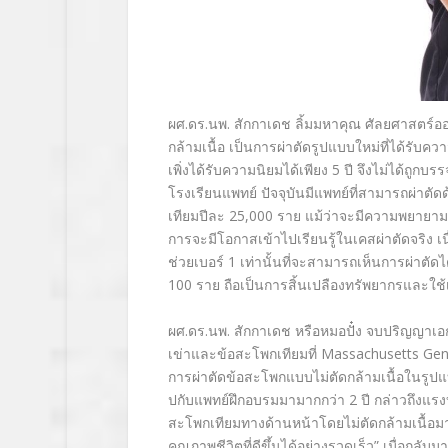
ผศ.ดร.นพ. สักกาเดช
ลิ้มมหาคุณ ศัลยศาสตร์ออ
กล้ามเนื้อ เป็นการผ่าตัดรูปแบบใหม่ที่ได้รั
เพิ่งได้รับความนิยมได้เพียง
5
ปี จึงไม่ได้ถูกบร
โรงเรียนแพทย์ ปัจจุบันมีแพทย์ที่สามารถผ่าตัดด
เทียมปีละ
25,000
ราย แม้ว่าจะมีความพยายาม
การจะมีโอกาสเข้าไปเรียนรู้ในเคสผ่าตัดจริง เน
ช่วยเบอร์
1
เท่านั้นที่จะสามารถเห็นการผ่าตัด
100
ราย ถือเป็นการสิ้นเปลืองทรัพยากรและใช
ผศ.ดร.นพ. สักกาเดช หรือหมอปั๋ง จบปริญญาเอ
เข่าและข้อสะโพกเทียมที่
Massachusetts Gene
การผ่าตัดข้อสะโพกแบบไม่ตัดกล้ามเนื้อในรูป
ปกับแพทย์ฝึกอบรมมามากกว่า
2
ปี กล่าวถึงแร
สะโพกเทียมทางด้านหน้าโดยไม่ตัดกล้ามเนื้อมา
คุณภาพชีวิตที่ดีขึ้นได้อย่างรวดเร็ว
”
เมื่อกลับม