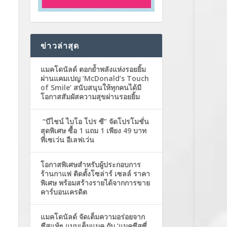
ข่าวล่าสุด
แมคโดนัลด์ ตอกย้ำพลังแห่งรอยยิ้ม
ผ่านแคมเปญ ‘McDonald’s Touch
of Smile’ สนับสนุนให้ทุกคนได้มี
โอกาสสัมผัสความสุขผ่านรอยยิ้ม
“บีไชน์ ไบโอ โปร ซี” จัดโปรโมชั่น
สุดพิเศษ ซื้อ 1 แถม 1 เพียง 49 บาท
ที่เซเว่น อีเลฟเว่น
โอกาสพิเศษสำหรับผู้ประกอบการ
ร้านกาแฟ ติดตั้งโซล่าร์ เซลล์ ราคา
พิเศษ พร้อมสร้างรายได้จากการขาย
คาร์บอนเครดิต
แมคโดนัลด์ จัดเต็มความอร่อยจาก
ชีสแท้ๆ แบบเต็มแมค กับ ‘แมคชีสซี่