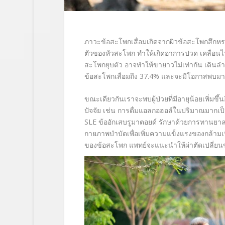
ภาวะข้อสะโพกเสื่อมเกิดจากผิวข้อสะโพกสึกห
ตัวของหัวสะโพก ทำให้เกิดอาการปวด เคลื่อน
สะโพกยุบตัว อาจทำให้ขายาวไม่เท่ากัน เดินล
ข้อสะโพกเสื่อมถึง
37.4%
และจะมีโอกาสพบมากขึ้
ขณะเดียวกันเราจะพบผู้ป่วยที่มีอายุน้อยเพิ่มขึ้น
ปัจจัย เช่น การดื่มแอลกอฮอล์ในปริมาณมากเ
SLE
ข้ออักเสบรูมาตอยด์ รักษาด้วยการทานยาล
กายภาพบำบัดเพื่อเพิ่มความแข็งแรงของกล้ามเนื
ของข้อสะโพก แพทย์จะแนะนำให้ผ่าตัดเปลี่ยน