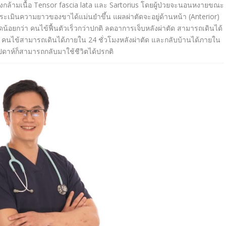
งกล้ามเนื้
อ
Tensor fascia lata
และ
Sartorius
โดยผู้ป่วยจะนอนหงายขณะ
ระเมิ
นความยาวของขาได้แม่นยำขึ้น แผลผ่าตัดจะอยู่ด้านหน้า
(
Anterior)
ดน้อยกว่า
คนไข้
ฟื้นตัวเร็วกว่าปกติ ลดอาการเจ็บหลังผ่าตัด สามารถเดินได้
)
คนไข้สามารถเดินได้ภายใน
24
ชั่วโมงหลังผ่าตัด และกลับบ้านได้ภายใน
ปดาห์ก็สามารถกลับมาใช้ชีวิ
ตได้ปรกติ