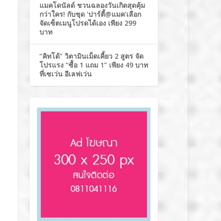
แมคโดนัลด์ ชวนฉลองวันเกิดสุดคุ้ม
กว่าใคร! กับชุด ‘ปาร์ตี้@แมค’เลือก
จัดเซ็ตเมนูโปรดได้เอง เพียง 299
บาท
“คิทโด้” วิตามินเม็ดเคี้ยว 2 สูตร จัด
โปรแรง “ซื้อ 1 แถม 1” เพียง 49 บาท
ที่เซเว่น อีเลฟเว่น