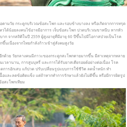
รอตามวัย กระดูกบริเวณข้อสะโพก และรอบข้างบางลง หรือเกิดจากการทรุด
ไหวได้น้อยลงคนไข้อาจมีอาการ เจ็บข้อสะโพก ปวดบริเวณขาหนีบ หากหัว
ำบาก
จากสถิติในปี 2559
ผู้สูงอายุที่มีอายุ
60
ปีขึ้นไปมีโอกาสป่วยเป็นโรค
นเนื่องจากไทยกำลังก้าวเข้าสู่สังคมสูงวัย
อีกด้วย
วัยกลางคนมีภาวะของกระดูกสะโพกตายมากขึ้น
มีสาเหตุจากหลาย
ป็นเวลานาน
,
การสูบบุหรี่ และการได้รับยาสเตียรอยด์อย่างต่อเนื่อง
โรค
ดการอักเสบ แก้ปวด ปรับเปลี่ยนรูปแบบการใช้ชีวิต ลดน้ำหนัก ทำ
้อและลดข้อติดแข็ง แต่ถ้าหากทำการรักษาแล้วยังไม่ดีขึ้น หรือมีการผิดรูป
ข้อสะโพกเทียม